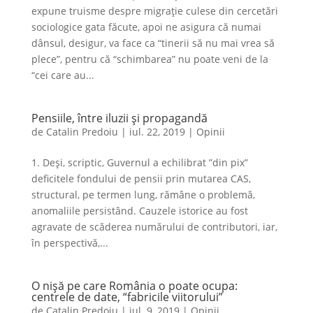
expune truisme despre migraţie culese din cercetări
sociologice gata făcute, apoi ne asigura că numai
dânsul, desigur, va face ca “tinerii să nu mai vrea să
plece”, pentru că “schimbarea” nu poate veni de la
“cei care au...
Pensiile, între iluzii şi propagandă
de
Catalin Predoiu
|
iul. 22, 2019
|
Opinii
1. Deşi, scriptic, Guvernul a echilibrat ”din pix”
deficitele fondului de pensii prin mutarea CAS,
structural, pe termen lung, rămâne o problemă,
anomaliile persistând. Cauzele istorice au fost
agravate de scăderea numărului de contributori, iar,
în perspectivă,...
O nişă pe care România o poate ocupa:
centrele de date, “fabricile viitorului”
de
Catalin Predoiu
|
iul. 9, 2019
|
Opinii