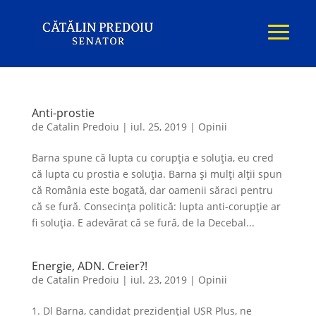
Anti-prostie
de
Catalin Predoiu
|
iul. 25, 2019
|
Opinii
Barna spune că lupta cu corupția e soluția, eu cred
că lupta cu prostia e soluția. Barna și mulți alții spun
că România este bogată, dar oamenii săraci pentru
că se fură. Consecința politică: lupta anti-corupție ar
fi soluția. E adevărat că se fură, de la Decebal...
Energie, ADN. Creier?!
de
Catalin Predoiu
|
iul. 23, 2019
|
Opinii
1. Dl Barna, candidat prezidenţial USR Plus, ne