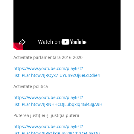
Activitate parlamentară 2016-2020
https://www.youtube.com/playlist?
list=PLa1htcw7IJROyx7-UYun9ZUj6eLcDdie4
Activitate politică
https://www.youtube.com/playlist?
list=PLa1htcw7IJRNHHCDJLubqxIq4Gl43gA9H
Puterea justiției și justiția puterii
https://www.youtube.com/playlist?
list=PLa1htcw7IJRP1kdRinv2IK11ysQ4jhKQu