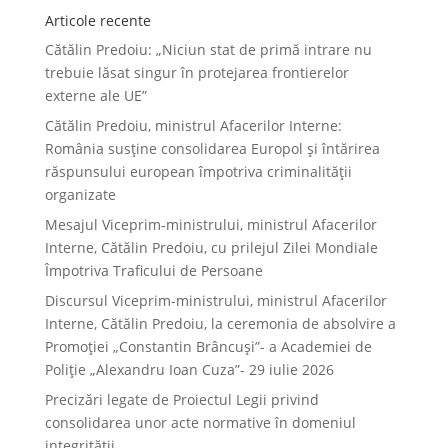
Articole recente
Cătălin Predoiu: „Niciun stat de primă intrare nu
trebuie lăsat singur în protejarea frontierelor
externe ale UE”
Cătălin Predoiu, ministrul Afacerilor Interne:
România susține consolidarea Europol și întărirea
răspunsului european împotriva criminalității
organizate
Mesajul Viceprim-ministrului, ministrul Afacerilor
Interne, Cătălin Predoiu, cu prilejul Zilei Mondiale
Împotriva Traficului de Persoane
Discursul Viceprim-ministrului, ministrul Afacerilor
Interne, Cătălin Predoiu, la ceremonia de absolvire a
Promoției „Constantin Brâncuși”- a Academiei de
Poliție „Alexandru Ioan Cuza”- 29 iulie 2026
Precizări legate de Proiectul Legii privind
consolidarea unor acte normative în domeniul
integrității