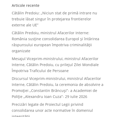
Articole recente
Cătălin Predoiu: „Niciun stat de primă intrare nu
trebuie lăsat singur în protejarea frontierelor
externe ale UE”
Cătălin Predoiu, ministrul Afacerilor Interne:
România susține consolidarea Europol și întărirea
răspunsului european împotriva criminalității
organizate
Mesajul Viceprim-ministrului, ministrul Afacerilor
Interne, Cătălin Predoiu, cu prilejul Zilei Mondiale
Împotriva Traficului de Persoane
Discursul Viceprim-ministrului, ministrul Afacerilor
Interne, Cătălin Predoiu, la ceremonia de absolvire a
Promoției „Constantin Brâncuși”- a Academiei de
Poliție „Alexandru Ioan Cuza”- 29 iulie 2026
Precizări legate de Proiectul Legii privind
consolidarea unor acte normative în domeniul
integrității