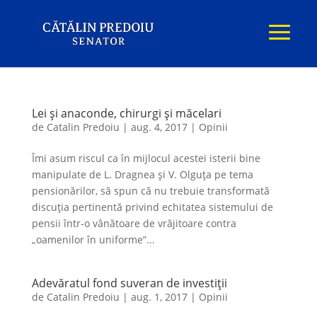
Lei și anaconde, chirurgi și măcelari
de
Catalin Predoiu
|
aug. 4, 2017
|
Opinii
Îmi asum riscul ca în mijlocul acestei isterii bine
manipulate de L. Dragnea și V. Olguța pe tema
pensionărilor, să spun că nu trebuie transformată
discuția pertinentă privind echitatea sistemului de
pensii într-o vânătoare de vrăjitoare contra
„oamenilor în uniforme”...
Adevăratul fond suveran de investiții
de
Catalin Predoiu
|
aug. 1, 2017
|
Opinii