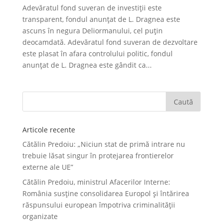
Adevăratul fond suveran de investiții este
transparent, fondul anunțat de L. Dragnea este
ascuns în negura Deliormanului, cel puțin
deocamdată. Adevăratul fond suveran de dezvoltare
este plasat în afara controlului politic, fondul
anunțat de L. Dragnea este gândit ca...
Articole recente
Cătălin Predoiu: „Niciun stat de primă intrare nu
trebuie lăsat singur în protejarea frontierelor
externe ale UE”
Cătălin Predoiu, ministrul Afacerilor Interne:
România susține consolidarea Europol și întărirea
răspunsului european împotriva criminalității
organizate