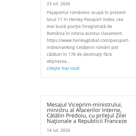
23 iul. 2026
Pașaportul românesc ocupă în prezent
locul 11 în Henley Passport Index, cea
mai bună poziție înregistrată de
România în istoria acestui clasament.
https://www.henleyglobal.com/passport-
index/ranking Cetățenii români pot
călători în 178 de destinații fără
obținerea...
citește mai mult
Mesajul Viceprim-ministrului,
ministru al Afacerilor Interne,
Cătălin Predoiu, cu prilejul Zilei
Naționale a Republicii Franceze
14 iul. 2026