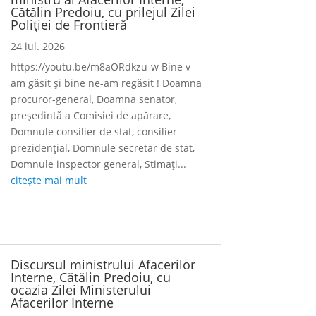
Cătălin Predoiu, cu prilejul Zilei
Poliției de Frontieră
24 iul. 2026
https://youtu.be/m8aORdkzu-w Bine v-
am găsit și bine ne-am regăsit ! Doamna
procuror-general, Doamna senator,
președintă a Comisiei de apărare,
Domnule consilier de stat, consilier
prezidențial, Domnule secretar de stat,
Domnule inspector general, Stimați...
citește mai mult
Discursul ministrului Afacerilor
Interne, Cătălin Predoiu, cu
ocazia Zilei Ministerului
Afacerilor Interne