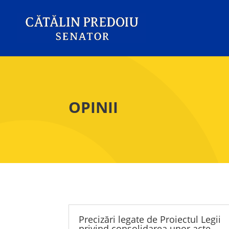
OPINII
Precizări legate de Proiectul Legii
privind consolidarea unor acte