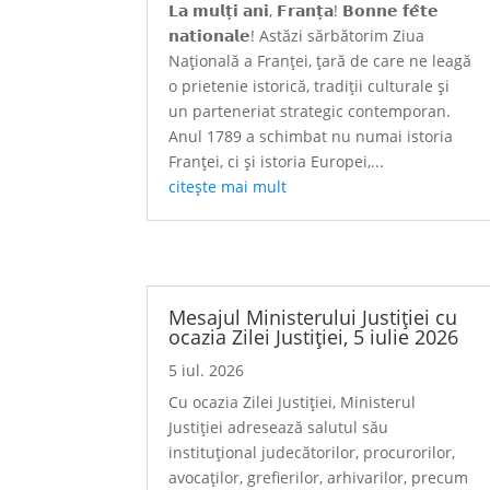
𝗟𝗮 𝗺𝘂𝗹𝘁̦𝗶 𝗮𝗻𝗶, 𝗙𝗿𝗮𝗻𝘁̦𝗮! 𝗕𝗼𝗻𝗻𝗲 𝗳𝗲̂𝘁𝗲
𝗻𝗮𝘁𝗶𝗼𝗻𝗮𝗹𝗲! Astăzi sărbătorim Ziua
Națională a Franței, țară de care ne leagă
o prietenie istorică, tradiții culturale și
un parteneriat strategic contemporan.
Anul 1789 a schimbat nu numai istoria
Franței, ci și istoria Europei,...
citește mai mult
Mesajul Ministerului Justiției cu
ocazia Zilei Justiției, 5 iulie 2026
5 iul. 2026
Cu ocazia Zilei Justiției, Ministerul
Justiției adresează salutul său
instituțional judecătorilor, procurorilor,
avocaților, grefierilor, arhivarilor, precum