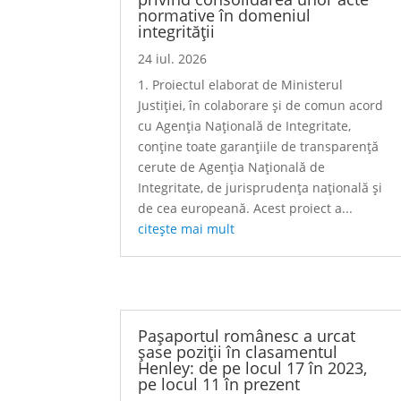
normative în domeniul
integrității
24 iul. 2026
1. Proiectul elaborat de Ministerul
Justiției, în colaborare și de comun acord
cu Agenția Națională de Integritate,
conține toate garanțiile de transparență
cerute de Agenția Națională de
Integritate, de jurisprudența națională și
de cea europeană. Acest proiect a...
citește mai mult
Pașaportul românesc a urcat
șase poziții în clasamentul
Henley: de pe locul 17 în 2023,
pe locul 11 în prezent