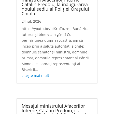
Cătălin Predoiu, la inaugurarea
noului sediu al Poliției Orașului
Chitila
24 iul. 2026
https://youtu.be/uIKrbTozrmI Bună ziua
tuturor și bine v-am găsit! Cu
permisiunea dumneavoastră, am să
încep prin a saluta autoritățile civile:
domnule senator și ministru, domnule
primar, domnule reprezentant al Băncii
Mondiale, onorați reprezentanți ai
Bisericii...
citește mai mult
Mesajul ministrului Afacerilor
Interne, Cătălin Predoiu, cu