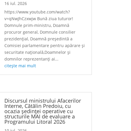
16 iul. 2026
https://www.youtube.com/watch?
v=qNwJhCzxwjw Bună ziua tuturor!
Domnule prim-ministru, Doamnă
procuror general, Domnule consilier
prezidențial, Doamnă președintă a
Comisiei parlamentare pentru apărare și
securitate națională,Doamnelor și
domnilor reprezentanți ai...
citește mai mult
Discursul ministrului Afacerilor
Interne, Cătălin Predoiu, cu
ocazia ședinței operative cu
structurile MAI de evaluare a
Programului Litoral 2026
10 iul. 2026