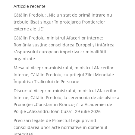
Articole recente
Cătălin Predoiu: „Niciun stat de primă intrare nu
trebuie lăsat singur în protejarea frontierelor
externe ale UE”
Cătălin Predoiu, ministrul Afacerilor Interne:
România susține consolidarea Europol și întărirea
răspunsului european împotriva criminalității
organizate
Mesajul Viceprim-ministrului, ministrul Afacerilor
Interne, Cătălin Predoiu, cu prilejul Zilei Mondiale
Împotriva Traficului de Persoane
Discursul Viceprim-ministrului, ministrul Afacerilor
Interne, Cătălin Predoiu, la ceremonia de absolvire a
Promoției „Constantin Brâncuși”- a Academiei de
Poliție „Alexandru Ioan Cuza”- 29 iulie 2026
Precizări legate de Proiectul Legii privind
consolidarea unor acte normative în domeniul
integrității