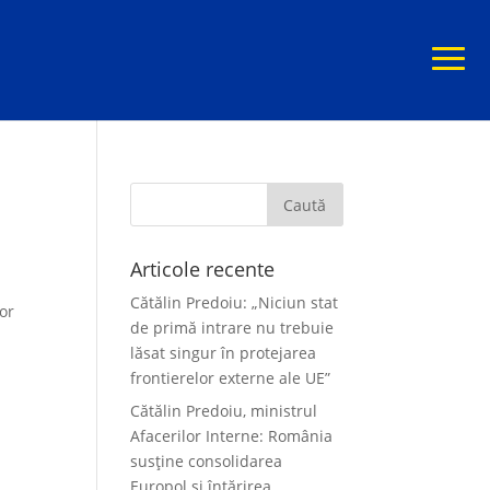
Articole recente
Cătălin Predoiu: „Niciun stat
lor
de primă intrare nu trebuie
lăsat singur în protejarea
frontierelor externe ale UE”
Cătălin Predoiu, ministrul
Afacerilor Interne: România
susține consolidarea
Europol și întărirea