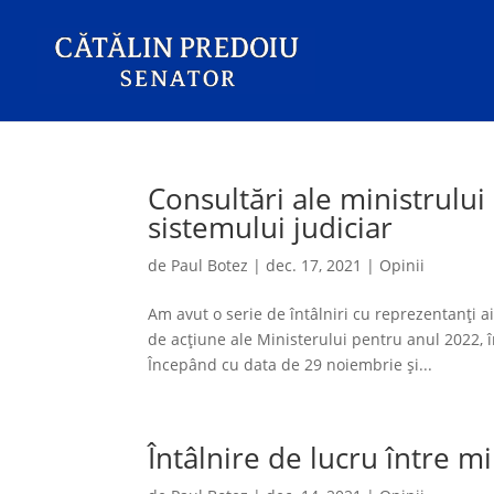
Consultări ale ministrului
sistemului judiciar
de
Paul Botez
|
dec. 17, 2021
|
Opinii
Am avut o serie de întâlniri cu reprezentanți ai
de acțiune ale Ministerului pentru anul 2022,
Începând cu data de 29 noiembrie și...
Întâlnire de lucru între min