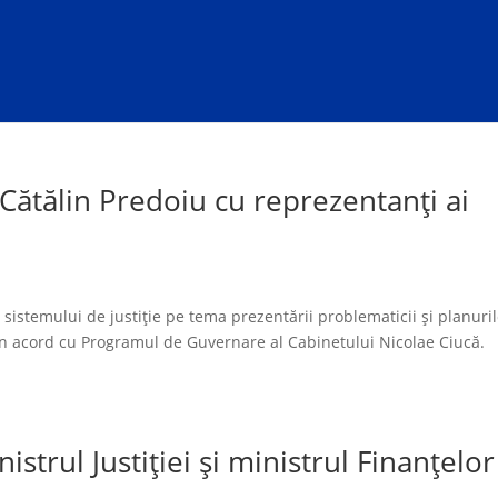
 Cătălin Predoiu cu reprezentanți ai
 sistemului de justiție pe tema prezentării problematicii și planuri
 în acord cu Programul de Guvernare al Cabinetului Nicolae Ciucă.
istrul Justiției și ministrul Finanțelor