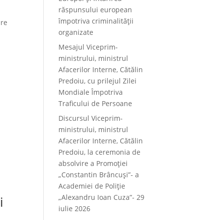
răspunsului european
împotriva criminalității
are
organizate
Mesajul Viceprim-
ministrului, ministrul
Afacerilor Interne, Cătălin
Predoiu, cu prilejul Zilei
Mondiale Împotriva
Traficului de Persoane
Discursul Viceprim-
ministrului, ministrul
Afacerilor Interne, Cătălin
Predoiu, la ceremonia de
absolvire a Promoției
„Constantin Brâncuși”- a
Academiei de Poliție
„Alexandru Ioan Cuza”- 29
i
iulie 2026