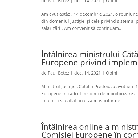
de
Paul Botez
|
dec. 14, 2021
|
Opinii
Am avut astăzi, 14 decembrie 2021, o reuniune 
din domeniul Justiției și cele privind sistemul 
salarizării. Am convenit să continuăm...
Întâlnirea ministrului Căt
Europene privind imple
de
Paul Botez
|
dec. 14, 2021
|
Opinii
Ministrul Justiției, Cătălin Predoiu, a avut ier
Europene în cadrul misiunii de monitorizare 
întâlnirii s-a aflat analiza măsurilor de...
Întâlnirea online a minist
Comisiei Europene în con