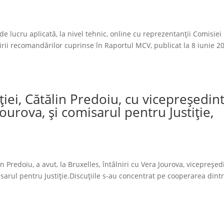
e lucru aplicată, la nivel tehnic, online cu reprezentanţii Comisiei
irii recomandărilor cuprinse în Raportul MCV, publicat la 8 iunie 2
tiției, Cătălin Predoiu, cu vicepreședin
urova, și comisarul pentru Justiție,
n Predoiu, a avut, la Bruxelles, întâlniri cu Vera Jourova, vicepreșed
sarul pentru Justiție.Discuțiile s-au concentrat pe cooperarea dint