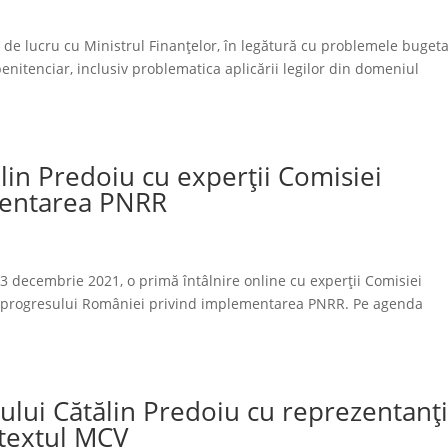
de lucru cu Ministrul Finanțelor, în legătură cu problemele buget
penitenciar, inclusiv problematica aplicării legilor din domeniul
ălin Predoiu cu experții Comisiei
mentarea PNRR
i, 13 decembrie 2021, o primă întâlnire online cu experții Comisiei
a progresului României privind implementarea PNRR. Pe agenda
rului Cătălin Predoiu cu reprezentanți
textul MCV