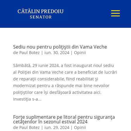
Sediu nou pentru polițiștii din Vama Veche
de
Paul Botez
|
iun. 30, 2024
|
Opinii
Sâmbătă, 29 iunie 2024, a fost inaugurat noul sediu
al Poliției din Vama Veche care a beneficiat de lucrări
de reparații considerabile, fiind reabilitat și
modernizat pentru a răspunde mai bine nevoilor
polițiștilor care își desfășoară activitatea aici.
Investiția s-a...
Forțe suplimentare pe litoral pentru siguranța
cetățenilor în sezonul estival 2024
de
Paul Botez
|
iun. 29, 2024
|
Opinii