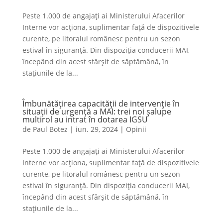
Peste 1.000 de angajați ai Ministerului Afacerilor
Interne vor acționa, suplimentar față de dispozitivele
curente, pe litoralul românesc pentru un sezon
estival în siguranță. Din dispoziția conducerii MAI,
începând din acest sfârșit de săptămână, în
stațiunile de la...
Îmbunătățirea capacității de intervenție în
situații de urgență a MAI: trei noi șalupe
multirol au intrat în dotarea IGSU
de
Paul Botez
|
iun. 29, 2024
|
Opinii
Peste 1.000 de angajați ai Ministerului Afacerilor
Interne vor acționa, suplimentar față de dispozitivele
curente, pe litoralul românesc pentru un sezon
estival în siguranță. Din dispoziția conducerii MAI,
începând din acest sfârșit de săptămână, în
stațiunile de la...