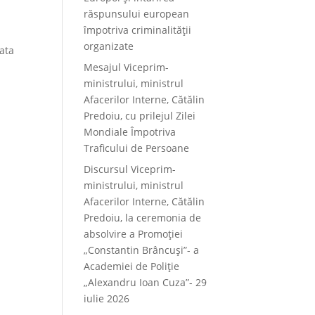
răspunsului european
împotriva criminalității
organizate
rata
Mesajul Viceprim-
ministrului, ministrul
Afacerilor Interne, Cătălin
Predoiu, cu prilejul Zilei
Mondiale Împotriva
Traficului de Persoane
Discursul Viceprim-
ministrului, ministrul
Afacerilor Interne, Cătălin
Predoiu, la ceremonia de
absolvire a Promoției
„Constantin Brâncuși”- a
Academiei de Poliție
„Alexandru Ioan Cuza”- 29
iulie 2026