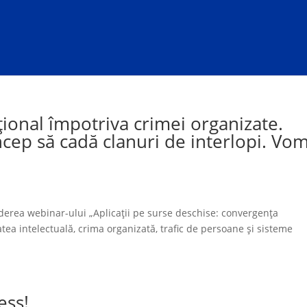
țional împotriva crimei organizate.
ncep să cadă clanuri de interlopi. Vo
iderea webinar-ului „Aplicații pe surse deschise: convergența
tatea intelectuală, crima organizată, trafic de persoane și sisteme
ess!