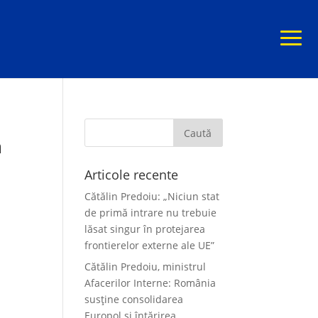
m
Articole recente
Cătălin Predoiu: „Niciun stat
de primă intrare nu trebuie
lăsat singur în protejarea
frontierelor externe ale UE”
Cătălin Predoiu, ministrul
Afacerilor Interne: România
susține consolidarea
Europol și întărirea