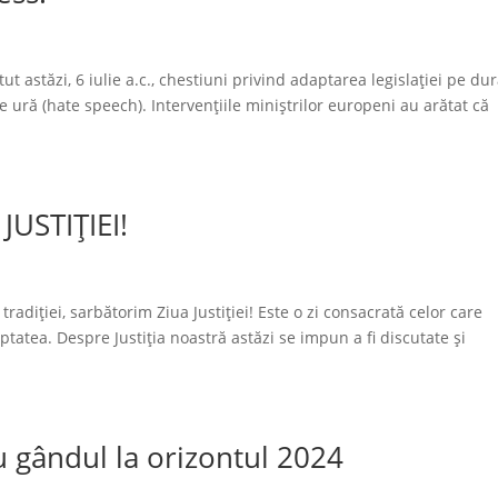
ătut astăzi, 6 iulie a.c., chestiuni privind adaptarea legislației pe du
 ură (hate speech). Intervențiile miniștrilor europeni au arătat că
JUSTIȚIEI!
tradiției, sarbătorim Ziua Justiției! Este o zi consacrată celor care
eptatea. Despre Justiția noastră astăzi se impun a fi discutate și
cu gândul la orizontul 2024