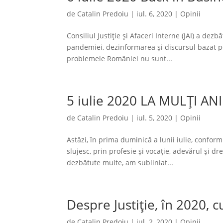
de
Catalin Predoiu
|
iul. 6, 2020
|
Opinii
Consiliul Justiție și Afaceri Interne (JAI) a dezb
pandemiei, dezinformarea și discursul bazat pe
problemele României nu sunt...
5 iulie 2020 LA MULȚI ANI 
de
Catalin Predoiu
|
iul. 5, 2020
|
Opinii
Astăzi, în prima duminică a lunii iulie, conform 
slujesc, prin profesie și vocație, adevărul și dr
dezbătute multe, am subliniat...
Despre Justiție, în 2020, 
de
Catalin Predoiu
|
iul. 2, 2020
|
Opinii