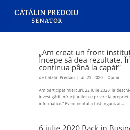
„Am creat un front institu
Începe să dea rezultate. Î
continua până la capăt”
de
Catalin Predoiu
|
iul. 23, 2020
|
Opinii
Am participat miercuri, 22 iulie 2020, la desch
investigării infracțiunilor cu privire la proprie
informatice.” Evenimentul a fost organizat...
6 iulie 2020 Back in Busin