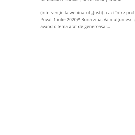
(intervenție la webinarul „Justiția azi-între p
Privat-1 iulie 2020)* Bună ziua, Vă mulțumesc 
având o temă atât de generoasă!...