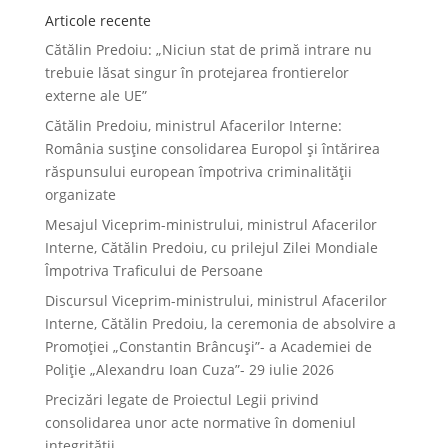
Articole recente
Cătălin Predoiu: „Niciun stat de primă intrare nu
trebuie lăsat singur în protejarea frontierelor
externe ale UE”
Cătălin Predoiu, ministrul Afacerilor Interne:
România susține consolidarea Europol și întărirea
răspunsului european împotriva criminalității
organizate
Mesajul Viceprim-ministrului, ministrul Afacerilor
Interne, Cătălin Predoiu, cu prilejul Zilei Mondiale
Împotriva Traficului de Persoane
Discursul Viceprim-ministrului, ministrul Afacerilor
Interne, Cătălin Predoiu, la ceremonia de absolvire a
Promoției „Constantin Brâncuși”- a Academiei de
Poliție „Alexandru Ioan Cuza”- 29 iulie 2026
Precizări legate de Proiectul Legii privind
consolidarea unor acte normative în domeniul
integrității