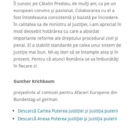
Îl cunosc pe Cătalin Predoiu, de mulți ani, ca pe un
european convins și pasionat. Colaborarea cu el a
fost întotdeauna consistentă și bazată pe încredere.
În calitatea sa de ministru al Justiției, i-am apreciat în
mod deosebit hotărârea cu care a abordat
importante reforme ale dreptului procedural civil și
penal. El a stabilit standarde pe calea unui sistem de
justiție mai bun. Mi-aș dori să se întample asta și în
prezent. Pentru că atunci România se va îmbunătăți
în fiecare zi.
Gunther Krichbaum
președinte al comisiei pentru Afaceri Europene din
Bundestag-ul german
Descarcă Cartea Puterea justiției și justiția puterii
Descarcă Anexa Puterea justiției și justiția puterii