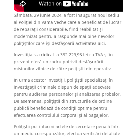
Sâmbătă, 29 iunie 2024, a fost inaugurat noul sediu
al Poliției din Vama Veche care a beneficiat de lucrări
de reparații considerabile, fiind reabilitat și
modernizat pentru a răspunde mai bine nevoilor
polițiștilor care își desfășoară activitatea aici.
Investiția s-a ridicat la 332.229,93 lei cu TVA și în
prezent oferă un cadru potrivit desfășurării
misiunilor zilnice de către polițiștii din operativ.
În urma acestor investiții, polițiștii specializați în
investigații criminale dispun de spații adecvate
pentru audierea persoanelor și analizarea probelor.
De asemenea, polițiștii din structurile de ordine
publică beneficiază de condiții optime pentru
efectuarea controlului corporal și al bagajelor.
Polițiștii pot întocmi actele de cercetare penală într-
un mediu corespunzător, efectua verificări detaliate