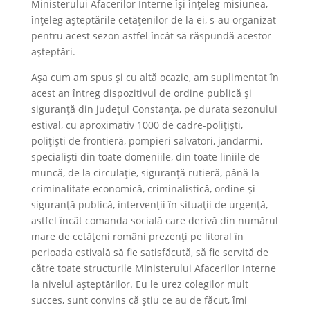
Ministerului Afacerilor Interne își înțeleg misiunea,
înțeleg așteptările cetățenilor de la ei, s-au organizat
pentru acest sezon astfel încât să răspundă acestor
așteptări.
Așa cum am spus și cu altă ocazie, am suplimentat în
acest an întreg dispozitivul de ordine publică și
siguranță din județul Constanța, pe durata sezonului
estival, cu aproximativ 1000 de cadre-polițiști,
polițiști de frontieră, pompieri salvatori, jandarmi,
specialiști din toate domeniile, din toate liniile de
muncă, de la circulație, siguranță rutieră, până la
criminalitate economică, criminalistică, ordine și
siguranță publică, intervenții în situații de urgență,
astfel încât comanda socială care derivă din numărul
mare de cetățeni români prezenți pe litoral în
perioada estivală să fie satisfăcută, să fie servită de
către toate structurile Ministerului Afacerilor Interne
la nivelul așteptărilor. Eu le urez colegilor mult
succes, sunt convins că știu ce au de făcut, îmi