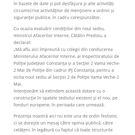
în bazele de date și pot desfășura și alte activități
circumscrise activităților de menținere a ordinii și
siguranței publice, în cadru corespunzător.
Cu ocazia evaluării condițiilor din noul sediu,
ministrul Afacerilor Interne, Cătălin Predoiu, a
declarat:
„Mă aflu aici împreună cu colegii din conducerea
Ministerului Afacerilor Interne, ai Inspectoratului de
Poliție Județean Constanța și a Secției 2 Vama Veche-
2 Mai de Poliție din cadrul IPJ Constanța, pentru a
vizita noul sediu al Secției 2 de Poliție Vama Veche-2
Mai.
Intenționăm să extindem această dotare cu o
construcție în spatele sediului existent și el nou, pe
fonduri europene, în perioada care urmează.
Prezența noastră aici nu este una de ordin festivist,
ci se dorește un mesaj către opinia publică, către
cetățeni, în legătură cu faptul că toate structurile