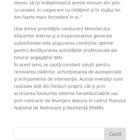
doresc să își îndeplinească aceste misiuni din plin,
cu onoare, în cooperare cu cetățenii și în slujba lor.
Am foarte mare încredere în ei.”
Una dintre prioritățile conducerii Ministerului
Afacerilor Interne și a inspectoratelor generale
subordonate este asigurarea condițiilor optime
pentru desfășurarea activităților profesionale ale
tuturor angajaților MAI.
În acest sens, se caută constant soluții pentru
renovarea clădirilor, achiziționarea de autospeciale
și echipamente de intervenție. Aceste investiții sunt
realizate atât din fonduri proprii, cât și prin
accesarea fondurilor externe nerambursabile sau
prin contracte de finanțare depuse în cadrul Planului
Național de Redresare și Reziliență (PNRR).