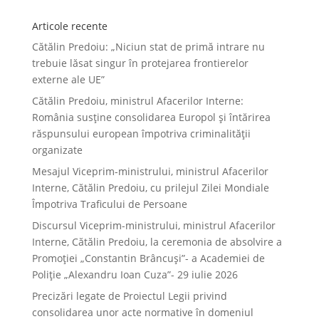
Articole recente
Cătălin Predoiu: „Niciun stat de primă intrare nu
trebuie lăsat singur în protejarea frontierelor
externe ale UE”
Cătălin Predoiu, ministrul Afacerilor Interne:
România susține consolidarea Europol și întărirea
răspunsului european împotriva criminalității
organizate
Mesajul Viceprim-ministrului, ministrul Afacerilor
Interne, Cătălin Predoiu, cu prilejul Zilei Mondiale
Împotriva Traficului de Persoane
Discursul Viceprim-ministrului, ministrul Afacerilor
Interne, Cătălin Predoiu, la ceremonia de absolvire a
Promoției „Constantin Brâncuși”- a Academiei de
Poliție „Alexandru Ioan Cuza”- 29 iulie 2026
Precizări legate de Proiectul Legii privind
consolidarea unor acte normative în domeniul