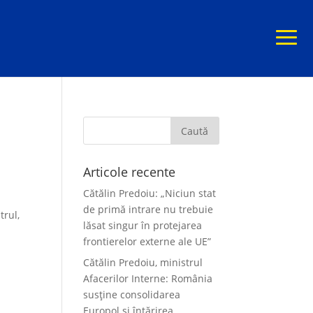
Articole recente
Cătălin Predoiu: „Niciun stat
de primă intrare nu trebuie
trul,
lăsat singur în protejarea
frontierelor externe ale UE”
Cătălin Predoiu, ministrul
Afacerilor Interne: România
susține consolidarea
Europol și întărirea