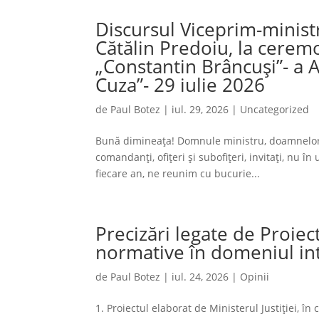
Discursul Viceprim-ministr
Cătălin Predoiu, la cerem
„Constantin Brâncuși”- a 
Cuza”- 29 iulie 2026
de
Paul Botez
|
iul. 29, 2026
|
Uncategorized
Bună dimineața! Domnule ministru, doamnelor ș
comandanți, ofițeri și subofițeri, invitați, nu în
fiecare an, ne reunim cu bucurie...
Precizări legate de Proiec
normative în domeniul int
de
Paul Botez
|
iul. 24, 2026
|
Opinii
1. Proiectul elaborat de Ministerul Justiției, î