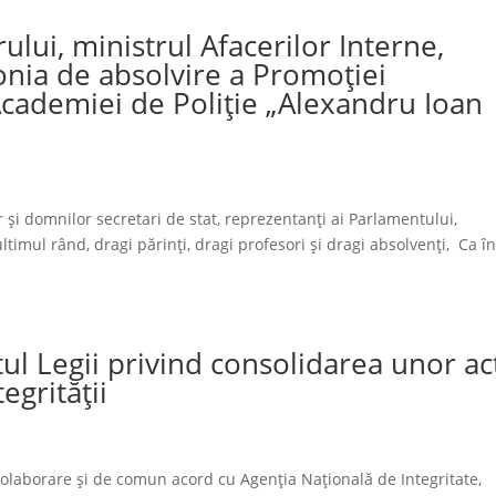
ului, ministrul Afacerilor Interne,
onia de absolvire a Promoției
Academiei de Poliție „Alexandru Ioan
i domnilor secretari de stat, reprezentanți ai Parlamentului,
 ultimul rând, dragi părinți, dragi profesori și dragi absolvenți, Ca î
tul Legii privind consolidarea unor ac
egrității
n colaborare și de comun acord cu Agenția Națională de Integritate,