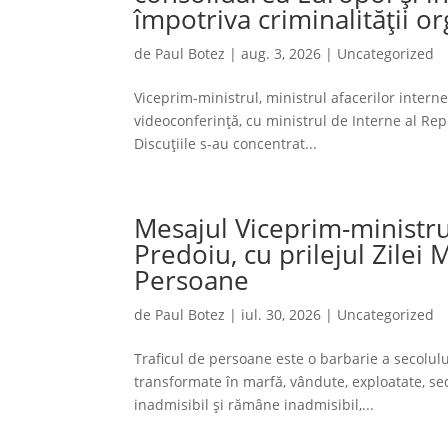
împotriva criminalității o
de
Paul Botez
|
aug. 3, 2026
|
Uncategorized
Viceprim-ministrul, ministrul afacerilor interne
videoconferință, cu ministrul de Interne al Repu
Discuțiile s-au concentrat...
Mesajul Viceprim-ministrul
Predoiu, cu prilejul Zilei
Persoane
de
Paul Botez
|
iul. 30, 2026
|
Uncategorized
Traficul de persoane este o barbarie a secolului
transformate în marfă, vândute, exploatate, sec
inadmisibil și rămâne inadmisibil,...