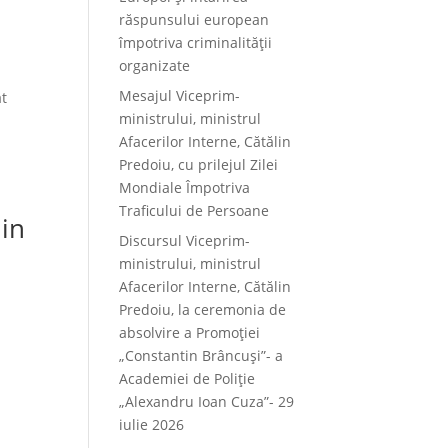
răspunsului european
împotriva criminalității
organizate
Mesajul Viceprim-
at
ministrului, ministrul
Afacerilor Interne, Cătălin
Predoiu, cu prilejul Zilei
Mondiale Împotriva
Traficului de Persoane
lin
Discursul Viceprim-
ministrului, ministrul
Afacerilor Interne, Cătălin
Predoiu, la ceremonia de
absolvire a Promoției
„Constantin Brâncuși”- a
e
Academiei de Poliție
„Alexandru Ioan Cuza”- 29
iulie 2026