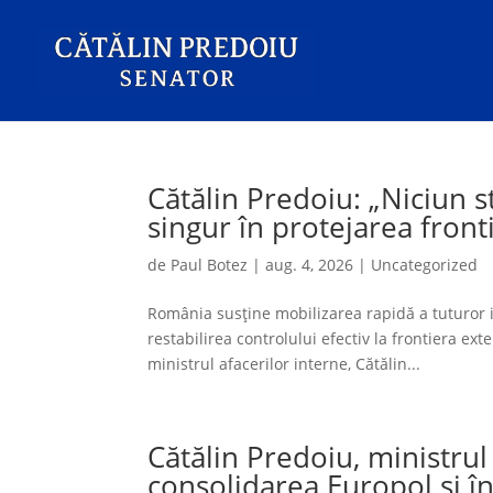
Cătălin Predoiu: „Niciun s
singur în protejarea front
de
Paul Botez
|
aug. 4, 2026
|
Uncategorized
România susține mobilizarea rapidă a tuturor 
restabilirea controlului efectiv la frontiera ext
ministrul afacerilor interne, Cătălin...
Cătălin Predoiu, ministrul
consolidarea Europol și î