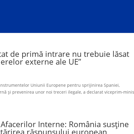
tat de primă intrare nu trebuie lăsat
ierelor externe ale UE”
instrumentelor Uniunii Europene pentru sprijinirea Spaniei,
ernă și prevenirea unor noi treceri ilegale, a declarat viceprim-minis
 Afacerilor Interne: România susține
ntărirea răspunsului european