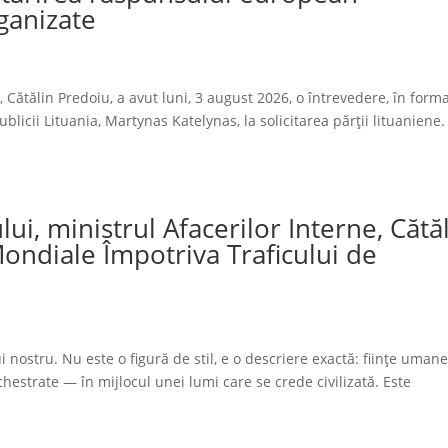
rganizate
, Cătălin Predoiu, a avut luni, 3 august 2026, o întrevedere, în form
blicii Lituania, Martynas Katelynas, la solicitarea părții lituaniene.
ui, ministrul Afacerilor Interne, Cătă
 Mondiale Împotriva Traficului de
 nostru. Nu este o figură de stil, e o descriere exactă: ființe uman
hestrate — în mijlocul unei lumi care se crede civilizată. Este