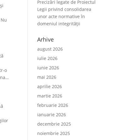
Precizări legate de Proiectul
şi
Legii privind consolidarea
unor acte normative în
. Nu
domeniul integrității
Arhive
august 2026
tă
iulie 2026
iunie 2026
tr-o
mai 2026
 una…
aprilie 2026
martie 2026
februarie 2026
să
ianuarie 2026
ilor
decembrie 2025
noiembrie 2025