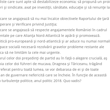
iste care sunt apte să destabilizeze economia; să propună un proi
 şi sindicate, axat pe investiţii, sănătate, educaţie şi să renunţe la
 care se angajează să nu mai încalce obiectivele Raportului de ţară 
are şi Verificare privind Justiţia;
in care se angajează să respecte angajamentele României în cadrul
mentale pe care Alianţa Nord-Atlantică le apără şi promovează.
itică pro-europeană şi nord-atlantică şi ar aduce nu numai normal
mă pace socială necesară rezolvării gravelor probleme restante ale
 ca să ne limităm la cele mai urgente.
rul celor doi preşedinţi de partid au în faţă o alegere crucială, aş
nia celor doi führeri de mucava, Dragnea şi Tăriceanu, trăgând
preferat pentru toată lumea, se vor debarasa de ei şi de toate
 an de guvernare nefericită care se încheie. În funcţie de această
 turbulenţe politice, anul politic 2018. Quo vadis?