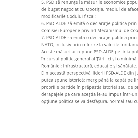
5. PSD să renunţe la măsurile economice popul
de buget negociat cu Opoziţia, mediul de afaceri
modificările Codului fiscal;
6. PSD-ALDE să emită o declaraţie politică prin
Comisiei Europene privind Mecanismul de Cooper
7. PSD-ALDE să emită o declaraţie politică pr
NATO, inclusiv prin referire la valorile funda
Aceste măsuri ar repune PSD-ALDE pe linia pol
în cursul politic general al Ţării, ci şi o mini
României: infrastructură, educaţie şi sănătate,
Din această perspectivă, liderii PSD-ALDE din ju
putea spune istorică: merg până la capăt pe li
propriile partide în prăpastia istoriei sau, de 
derapajele pe care aceştia le-au impus într-un
opţiune politică se va desfăşura, normal sau cu