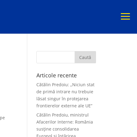
Articole recente
Cătălin Predoiu: „Niciun stat
de primă intrare nu trebuie
lăsat singur în protejarea
frontierelor externe ale UE”
Cătălin Predoiu, ministrul
 pe
Afacerilor Interne: România
susține consolidarea
Europol și întărirea