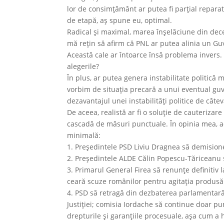
lor de consimţământ ar putea fi parţial reparat
de etapă, aş spune eu, optimal.
Radical şi maximal, marea înşelăciune din dec
mă reţin să afirm că PNL ar putea alinia un G
Această cale ar întoarce însă problema invers.
alegerile?
În plus, ar putea genera instabilitate politică m
vorbim de situaţia precară a unui eventual guve
dezavantajul unei instabilităţi politice de câtev
De aceea, realistă ar fi o soluţie de cauterizare
cascadă de măsuri punctuale. În opinia mea, ace
minimală:
1. Preşedintele PSD Liviu Dragnea să demision
2. Preşedintele ALDE Călin Popescu-Tăriceanu 
3. Primarul General Firea să renunţe definitiv 
ceară scuze românilor pentru agitaţia produsă
4. PSD să retragă din dezbaterea parlamentară 
Justiţiei; comisia Iordache să continue doar pu
drepturile şi garanţiile procesuale, aşa cum a h