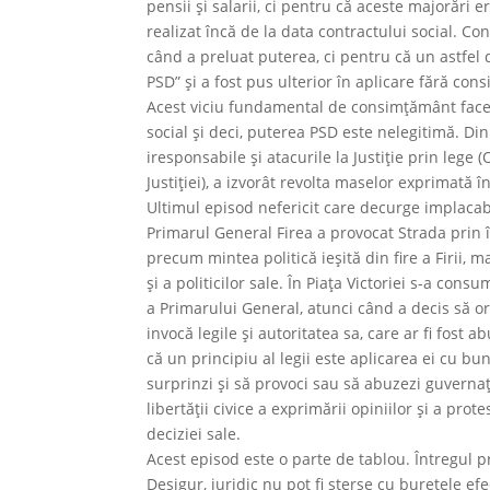
pensii şi salarii, ci pentru că aceste majorări
realizat încă de la data contractului social. C
când a preluat puterea, ci pentru că un astfel 
PSD” şi a fost pus ulterior în aplicare fără co
Acest viciu fundamental de consimţământ face
social şi deci, puterea PSD este nelegitimă. D
iresponsabile şi atacurile la Justiţie prin lege
Justiţiei), a izvorât revolta maselor exprimată î
Ultimul episod nefericit care decurge implacabi
Primarul General Firea a provocat Strada prin î
precum mintea politică ieşită din fire a Firii,
şi a politicilor sale. În Piaţa Victoriei s-a cons
a Primarului General, atunci când a decis să o
invocă legile şi autoritatea sa, care ar fi fos
că un principiu al legii este aplicarea ei cu bu
surprinzi şi să provoci sau să abuzezi guvernaţ
libertăţii civice a exprimării opiniilor şi a prote
deciziei sale.
Acest episod este o parte de tablou. Întregul p
Desigur, juridic nu pot fi şterse cu buretele efec