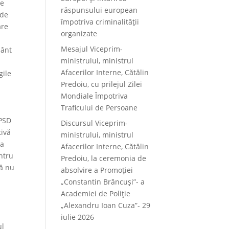
de
răspunsului european
 de
împotriva criminalității
are
organizate
Mesajul Viceprim-
mânt
ministrului, ministrul
Afacerilor Interne, Cătălin
gile
Predoiu, cu prilejul Zilei
Mondiale Împotriva
Traficului de Persoane
 PSD
Discursul Viceprim-
tivă
ministrului, ministrul
ea
Afacerilor Interne, Cătălin
entru
Predoiu, la ceremonia de
să nu
absolvire a Promoției
„Constantin Brâncuși”- a
Academiei de Poliție
„Alexandru Ioan Cuza”- 29
iulie 2026
ul