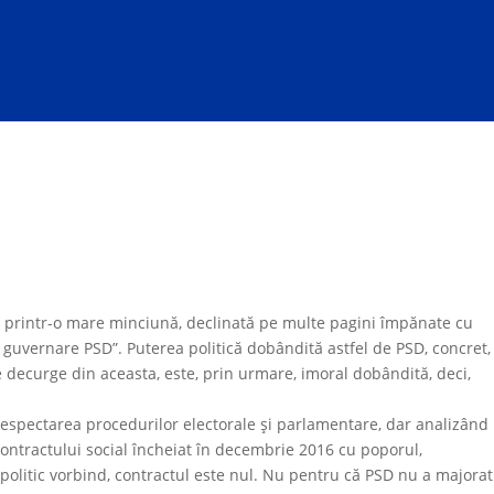
6 printr-o mare minciună, declinată pe multe pagini împănate cu
e guvernare PSD”. Puterea politică dobândită astfel de PSD, concret,
e decurge din aceasta, este, prin urmare, imoral dobândită, deci,
 respectarea procedurilor electorale şi parlamentare, dar analizând
ntractului social încheiat în decembrie 2016 cu poporul,
, politic vorbind, contractul este nul. Nu pentru că PSD nu a majorat