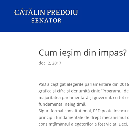
Cum ieşim din impas?
dec. 2, 2017
PSD a câştigat alegerile parlamentare din 201
grafice şi cifre şi denumită cinic ”Programul d
majoritatea parlamentară şi guvernul, cu tot c
fundamental nelegitimă.
Sigur, formal constituţional, PSD poate invoca
principii fundamentale de drept mecanismul co
consimţământul alegătorilor a fost viciat. Deci