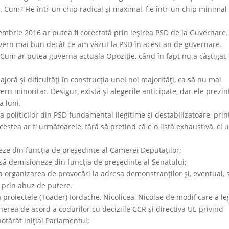
. Cum? Fie într-un chip radical şi maximal, fie într-un chip minimal 
embrie 2016 ar putea fi corectată prin ieşirea PSD de la Guvernare
uvern mai bun decât ce-am văzut la PSD în acest an de guvernare.
 Cum ar putea guverna actuala Opoziţie, când în fapt nu a câştigat
ajoră şi dificultăţi în construcţia unei noi majorităţi, ca să nu mai
rn minoritar. Desigur, există şi alegerile anticipate, dar ele prezin
a luni.
 a politicilor din PSD fundamental ilegitime şi destabilizatoare, prin
stea ar fi următoarele, fără să pretind că e o listă exhaustivă, ci
eze din funcţia de preşedinte al Camerei Deputaţilor;
să demisioneze din funcţia de preşedinte al Senatului;
la organizarea de provocări la adresa demonstranţilor şi, eventual, 
 prin abuz de putere.
proiectele (Toader) Iordache, Nicolicea, Nicolae de modificare a leg
nerea de acord a codurilor cu deciziile CCR şi directiva UE privind
otărât iniţial Parlamentul;