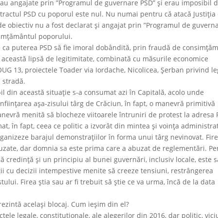
 erau angajate prin ”Programul de guvernare PSD” şi erau imposibil 
ontractul PSD cu poporul este nul. Nu numai pentru că atacă Justiţia
de obiectiv nu a fost declarat şi angajat prin ”Programul de guvern
nsimţământul poporului.
 ca puterea PSD să fie imoral dobândită, prin fraudă de consimţă
in această lipsă de legitimitate, combinată cu măsurile economice
 (OUG 13, proiectele Toader via Iordache, Nicolicea, Şerban privind le
n stradă.
l din această situaţie s-a consumat azi în Capitală, acolo unde
nfiinţarea aşa-zisului târg de Crăciun, în fapt, o manevră primitivă
 manevră menită să blocheze viitoarele întruniri de protest la adresa
umat, în fapt, ceea ce politic a izvorât din mintea şi voinţa administra
rganizeze barajul demonstraţiilor în forma unui târg nevinovat. Fir
t abuzate, dar domnia sa este prima care a abuzat de reglementări. P
nă credinţă şi un principiu al bunei guvernări, inclusiv locale, este 
ii cu decizii intempestive menite să creeze tensiuni, restrângerea
stului. Firea ştia sau ar fi trebuit să ştie ce va urma, încă de la data
rezintă acelaşi blocaj. Cum ieşim din el?
tele legale, constituţionale, ale alegerilor din 2016, dar politic, vici