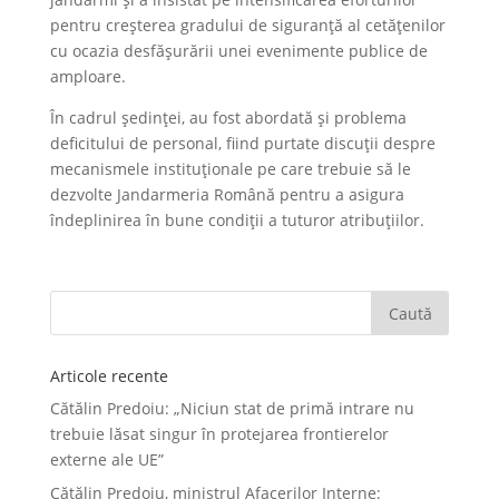
pentru creșterea gradului de siguranță al cetățenilor
cu ocazia desfășurării unei evenimente publice de
amploare.
În cadrul ședinței, au fost abordată și problema
deficitului de personal, fiind purtate discuții despre
mecanismele instituționale pe care trebuie să le
dezvolte Jandarmeria Română pentru a asigura
îndeplinirea în bune condiții a tuturor atribuțiilor.
Articole recente
Cătălin Predoiu: „Niciun stat de primă intrare nu
trebuie lăsat singur în protejarea frontierelor
externe ale UE”
Cătălin Predoiu, ministrul Afacerilor Interne: