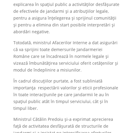
explicarea în spațiul public a activităților desfășurate
de efectivele de jandarmi și a atribuțiilor legale,
pentru a asigura înțelegerea și sprijinul comunității
și pentru a elimina din start posibile interpretări și
abordări negative.
Totodată, ministrul Afacerilor Interne a dat asigurări
că va sprijini toate demersurile Jandarmeriei
Române care se încadrează în normele legale și
vizează îmbunătățirea serviciului oferit cetățenilor și
modul de îndeplinire a misiunilor.
În cadrul discuțiilor purtate, a fost subliniată
importanța respectării valorilor și eticii profesionale
în toate interacțiunile pe care jandarmii le au în
spațiul public atât în timpul serviciului, cât și în
timpul liber.
Ministrul Cătălin Predoiu și-a exprimat aprecierea
față de activitatea desfășurată de structurile de
jandarmi și a insistat pe intensificarea eforturilor