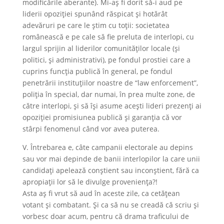
modificările aberante). Mi-aş fi dorit să-i aud pe
liderii opoziţiei spunând răspicat şi hotărât
adevăruri pe care le ştim cu toţii: societatea
românească e pe cale să fie preluta de interlopi, cu
largul sprijin al liderilor comunităţilor locale (şi
politici, şi administrativi), pe fondul prostiei care a
cuprins funcţia publică în general, pe fondul
penetrării instituţiilor noastre de “law enforcement”,
poliția în special, dar numai, în prea multe zone, de
către interlopi, şi să îşi asume aceşti lideri prezenţi ai
opoziţiei promisiunea publică şi garanţia că vor
stârpi fenomenul când vor avea puterea.
V. Întrebarea e, câte campanii electorale au depins
sau vor mai depinde de banii interlopilor la care unii
candidaţi apelează conştient sau inconştient, fără ca
apropiaţii lor să le divulge provenienţa?!
Asta aş fi vrut să aud în aceste zile, ca cetățean
votant şi combatant. Şi ca să nu se creadă că scriu şi
vorbesc doar acum, pentru că drama traficului de