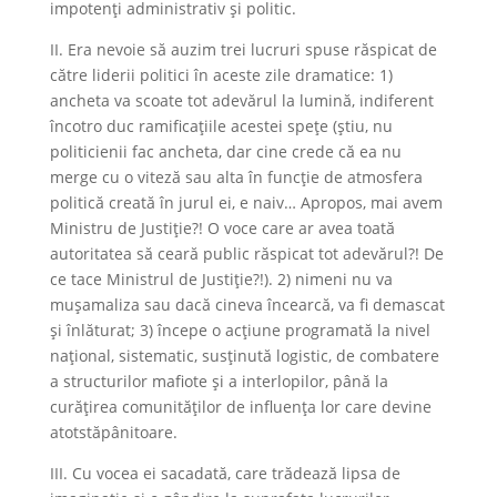
impotenţi administrativ şi politic.
II. Era nevoie să auzim trei lucruri spuse răspicat de
către liderii politici în aceste zile dramatice: 1)
ancheta va scoate tot adevărul la lumină, indiferent
încotro duc ramificaţiile acestei spețe (ştiu, nu
politicienii fac ancheta, dar cine crede că ea nu
merge cu o viteză sau alta în funcţie de atmosfera
politică creată în jurul ei, e naiv… Apropos, mai avem
Ministru de Justiţie?! O voce care ar avea toată
autoritatea să ceară public răspicat tot adevărul?! De
ce tace Ministrul de Justiţie?!). 2) nimeni nu va
muşamaliza sau dacă cineva încearcă, va fi demascat
şi înlăturat; 3) începe o acţiune programată la nivel
naţional, sistematic, susţinută logistic, de combatere
a structurilor mafiote şi a interlopilor, până la
curăţirea comunităţilor de influenţa lor care devine
atotstăpânitoare.
III. Cu vocea ei sacadată, care trădează lipsa de