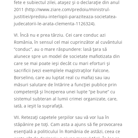
fete e subiectul zilei, ataşez şi o declaraţie din anul
2011 (http://www.ziare.com/predoiu/ministrul-
justitiei/predoiu-interlopii-paraziteaza-societatea-
judecatorii-le-arata-clementa-1126324).
VI. Încă nu e prea târziu. Cei care conduc azi
România, în sensul cel mai cuprinzător al cuvântului
“conduc”, au o mare răspundere: lasă ţara să
alunece spre un model de societate mafiotizata din
care se mai poate ieşi decât cu mari eforturi şi
sacrificii (vezi exemplele magistraţilor Falcone,
Borselino, care au luptat real cu mafia) sau iau
măsuri salutare de întărire a funcţiei publice prin
competență şi începerea unei lupte “pe bune” cu
sistemul subteran al lumii crimei organizate, care,
iată, a ieşit la suprafaţă.
VII. Retezaţi capetele şerpilor sau vă vor lua în
stăpânire pe toţi. Cam asta a ajuns să fie provocarea
esenţială a politicului în România de astăzi, ceea ce