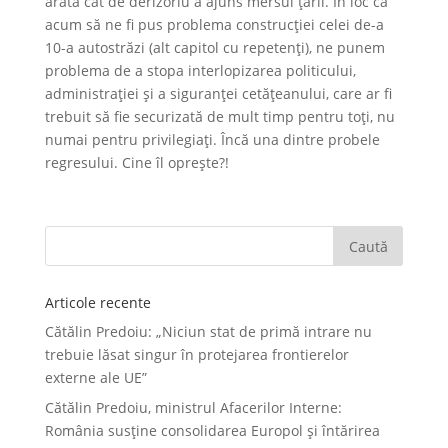
arata cât de derizoriu a ajuns mersul ţării. În loc ca
acum să ne fi pus problema construcţiei celei de-a
10-a autostrăzi (alt capitol cu repetenţi), ne punem
problema de a stopa interlopizarea politicului,
administraţiei şi a siguranţei cetățeanului, care ar fi
trebuit să fie securizată de mult timp pentru toţi, nu
numai pentru privilegiaţi. Încă una dintre probele
regresului. Cine îl opreşte?!
Articole recente
Cătălin Predoiu: „Niciun stat de primă intrare nu
trebuie lăsat singur în protejarea frontierelor
externe ale UE”
Cătălin Predoiu, ministrul Afacerilor Interne:
România susține consolidarea Europol și întărirea