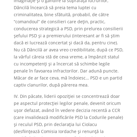
imaginaţie şi o gândire la suprafaţa lucrurilor,
Dăncilă încearcă să preia tema luptei cu
criminalitatea, bine sfătuită, probabil, de către
“comandoul” de consilieri care dețin, practic,
conducerea strategică a PSD, prin prelurea consilierii
şefului PSD şi a premierului (interesant ar fi să ştim
dacă ei lucrează concertat şi dacă da, pentru cine).
Nu că Dăncilă ar avea vreo credibilitate, după ce PSD,
la vârful căreia stă de ceva vreme, a împânzit statul
cu incompetenţi şi a încercat să schimbe legile
penale în favoarea infractorilor. Dar adună puncte.
Măcar de ar face ceva, mă îndoiesc… PSD e un partid
captiv clanurilor, după părerea mea.
IV. Din păcate, liderii opoziţiei se concentrează doar
pe aspectul protecţiei legilor penale, devenit oricum
uşor defazat, având în vedere decizia recentă a CCR
(care invalidează modificările PSD la Codurile penale)
şi reculul PSD, prin declaraţia lui Ciolacu
(desfiinţează Comisia Iordache şi renunţă la