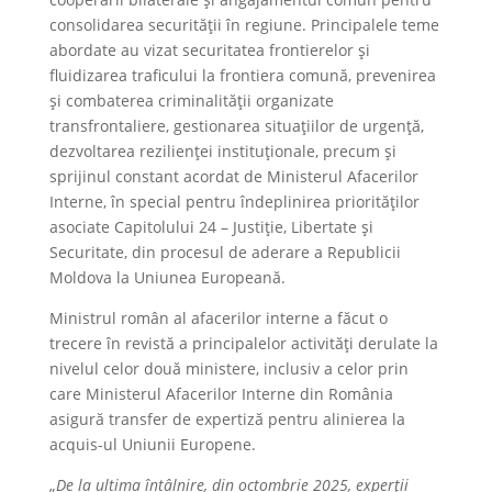
consolidarea securității în regiune. Principalele teme
abordate au vizat securitatea frontierelor și
fluidizarea traficului la frontiera comună, prevenirea
și combaterea criminalității organizate
transfrontaliere, gestionarea situațiilor de urgență,
dezvoltarea rezilienței instituționale, precum și
sprijinul constant acordat de Ministerul Afacerilor
Interne, în special pentru îndeplinirea priorităților
asociate Capitolului 24 – Justiție, Libertate și
Securitate, din procesul de aderare a Republicii
Moldova la Uniunea Europeană.
Ministrul român al afacerilor interne a făcut o
trecere în revistă a principalelor activități derulate la
nivelul celor două ministere, inclusiv a celor prin
care Ministerul Afacerilor Interne din România
asigură transfer de expertiză pentru alinierea la
acquis-ul Uniunii Europene.
„
De la ultima întâlnire, din octombrie 2025, experții