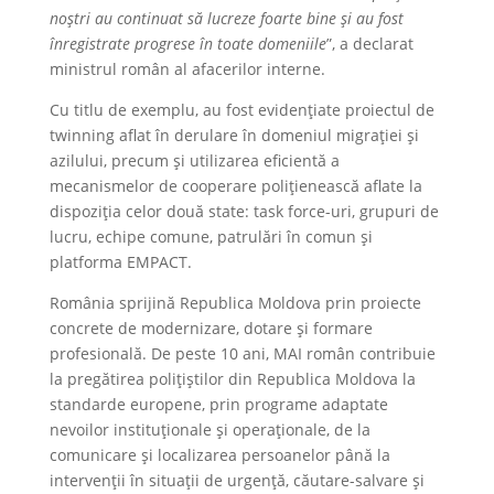
noștri au continuat să lucreze foarte bine și au fost
înregistrate progrese în toate domeniile
”, a declarat
ministrul român al afacerilor interne.
Cu titlu de exemplu, au fost evidențiate proiectul de
twinning aflat în derulare în domeniul migrației și
azilului, precum și utilizarea eficientă a
mecanismelor de cooperare polițienească aflate la
dispoziția celor două state: task force-uri, grupuri de
lucru, echipe comune, patrulări în comun și
platforma EMPACT.
România sprijină Republica Moldova prin proiecte
concrete de modernizare, dotare și formare
profesională. De peste 10 ani, MAI român contribuie
la pregătirea polițiștilor din Republica Moldova la
standarde europene, prin programe adaptate
nevoilor instituționale și operaționale, de la
comunicare și localizarea persoanelor până la
intervenții în situații de urgență, căutare-salvare și