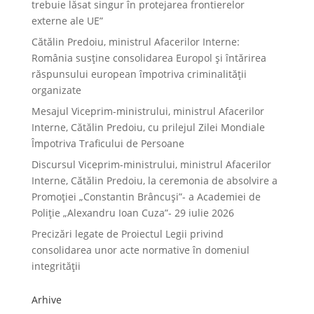
trebuie lăsat singur în protejarea frontierelor
externe ale UE”
Cătălin Predoiu, ministrul Afacerilor Interne:
România susține consolidarea Europol și întărirea
răspunsului european împotriva criminalității
organizate
Mesajul Viceprim-ministrului, ministrul Afacerilor
Interne, Cătălin Predoiu, cu prilejul Zilei Mondiale
Împotriva Traficului de Persoane
Discursul Viceprim-ministrului, ministrul Afacerilor
Interne, Cătălin Predoiu, la ceremonia de absolvire a
Promoției „Constantin Brâncuși”- a Academiei de
Poliție „Alexandru Ioan Cuza”- 29 iulie 2026
Precizări legate de Proiectul Legii privind
consolidarea unor acte normative în domeniul
integrității
Arhive