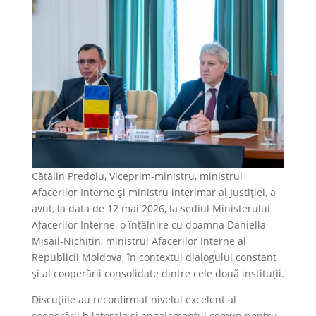
Cătălin Predoiu, Viceprim-ministru, ministrul
Afacerilor Interne și ministru interimar al Justiției, a
avut, la data de 12 mai 2026, la sediul Ministerului
Afacerilor Interne, o întâlnire cu doamna Daniella
Misail-Nichitin, ministrul Afacerilor Interne al
Republicii Moldova, în contextul dialogului constant
și al cooperării consolidate dintre cele două instituții.
Discuțiile au reconfirmat nivelul excelent al
cooperării bilaterale și angajamentul comun pentru