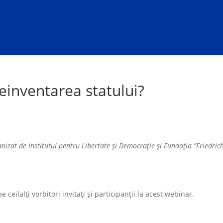
einventarea statului?
nizat de Institutul pentru Libertate și Democrație și Fundația ”Friedric
ceilalți vorbitori invitați și participanții la acest webinar.