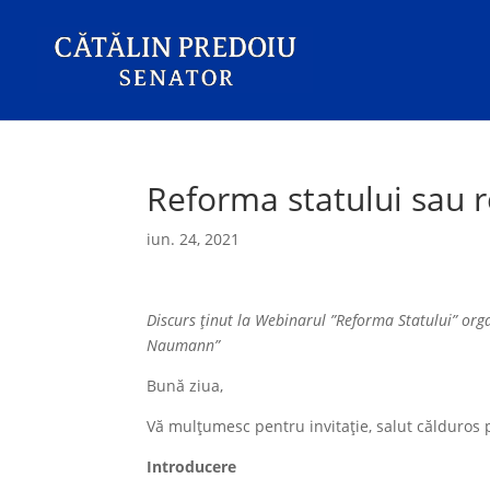
Reforma statului sau r
iun. 24, 2021
Discurs ținut la Webinarul ”Reforma Statului” orga
Naumann”
Bună ziua,
Vă mulțumesc pentru invitație, salut călduros pe 
Introducere