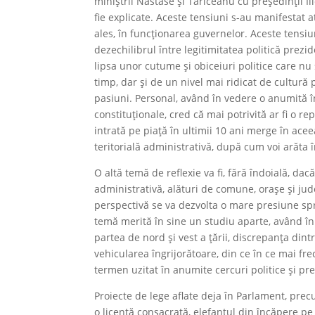
miniștrii Năstase și Tăriceanu cu președinții I
fie explicate. Aceste tensiuni s-au manifestat a
ales, în funcționarea guvernelor. Aceste tensiun
dezechilibrul între legitimitatea politică prezid
lipsa unor cutume și obiceiuri politice care n
timp, dar și de un nivel mai ridicat de cultură po
pasiuni. Personal, având în vedere o anumită înc
constituționale, cred că mai potrivită ar fi o r
intrată pe piață în ultimii 10 ani merge în ac
teritorială administrativă, după cum voi arăta 
O altă temă de reflexie va fi, fără îndoială, da
administrativă, alături de comune, orașe și jude
perspectivă se va dezvolta o mare presiune spr
temă merită în sine un studiu aparte, având în v
partea de nord și vest a țării, discrepanța dintr
vehicularea îngrijorătoare, din ce în ce mai fre
termen uzitat în anumite cercuri politice și p
Proiecte de lege aflate deja în Parlament, pre
o licență consacrată, elefantul din încăpere pe