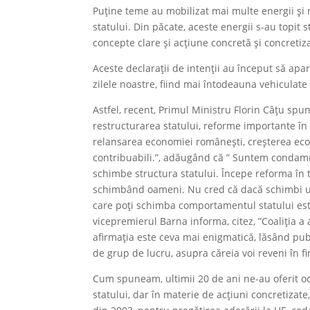
Puține teme au mobilizat mai multe energii și 
statului. Din păcate, aceste energii s-au topit s
concepte clare și acțiune concretă și concretiz
Aceste declarații de intenții au început să ap
zilele noastre, fiind mai întodeauna vehiculate
Astfel, recent, Primul Ministru Florin Câțu spu
restructurarea statului, reforme importante în 
relansarea economiei românești, creșterea eco
contribuabili.”, adăugând că ” Suntem condamn
schimbe structura statului. Începe reforma în
schimbând oameni. Nu cred că dacă schimbi un 
care poți schimba comportamentul statului este 
vicepremierul Barna informa, citez, ”Coaliţia a
afirmația este ceva mai enigmatică, lăsând pub
de grup de lucru, asupra căreia voi reveni în fi
Cum spuneam, ultimii 20 de ani ne-au oferit o
statului, dar în materie de acțiuni concretizat