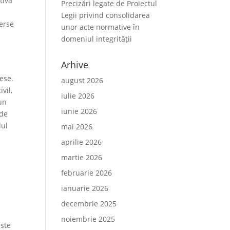
tivă
Precizări legate de Proiectul
Legii privind consolidarea
verse
unor acte normative în
domeniul integrității
Arhive
rese.
august 2026
vil,
iulie 2026
un
iunie 2026
nde
dul
mai 2026
aprilie 2026
martie 2026
februarie 2026
ianuarie 2026
decembrie 2025
noiembrie 2025
este