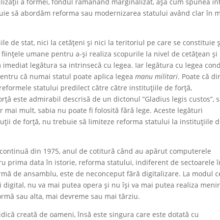
vilizații a formei, fondul rămânând marginalizat, așa cum spunea în
buie să abordăm reforma sau modernizarea statului având clar în 
le de stat, nici la cetățeni și nici la teritoriul pe care se constituie 
ființele umane pentru a-și realiza scopurile la nivel de cetățean și
em imediat legătura sa intrinsecă cu legea. Iar legătura cu legea co
, pentru că numai statul poate aplica legea
manu militari
. Poate că di
eformele statului predilect către către instituțiile de forță,
 forță este admirabil descrisă de un dictonul ”Gladius legis custos”, 
r mai mult, sabia nu poate fi folosită fără lege. Aceste legături
ituții de forță, nu trebuie să limiteze reforma statului la instituțiile 
ă continuă din 1975, anul de cotitură când au apărut computerele
u prima data în istorie, reforma statului, indiferent de sectoarele î
rmă de ansamblu, este de neconceput fără digitalizare. La modul c
i digital, nu va mai putea opera și nu își va mai putea realiza menir
 formă sau alta, mai devreme sau mai tărziu.
uridică creată de oameni, însă este singura care este dotată cu