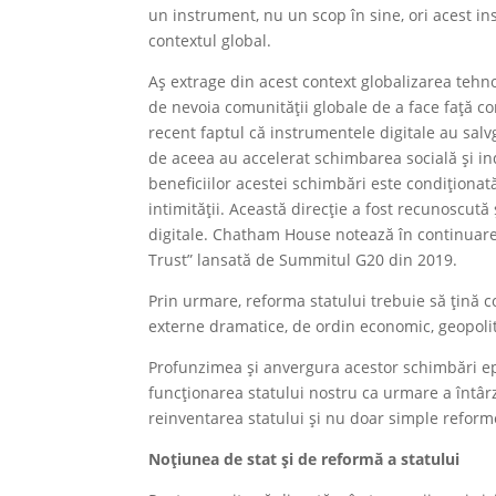
un instrument, nu un scop în sine, ori acest ins
contextul global.
Aș extrage din acest context globalizarea tehno
de nevoia comunității globale de a face față 
recent faptul că instrumentele digitale au salv
de aceea au accelerat schimbarea socială și ind
beneficiilor acestei schimbări este condiționat
intimității. Această direcție a fost recunoscută 
digitale. Chatham House notează în continuare
Trust” lansată de Summitul G20 din 2019.
Prin urmare, reforma statului trebuie să țină 
externe dramatice, de ordin economic, geopoliti
Profunzimea și anvergura acestor schimbări ep
funcționarea statului nostru ca urmare a întâr
reinventarea statului și nu doar simple reform
Noțiunea de stat și de reformă a statului