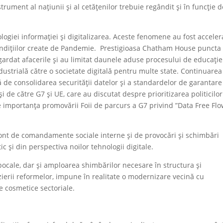
trument al națiunii și al cetățenilor trebuie regândit și în funcție d
logiei informației și digitalizarea. Aceste fenomene au fost acceler
condițiilor create de Pandemie. Prestigioasa Chatham House puncta
gardat afacerile și au limitat daunele aduse procesului de educație
ustrială către o societate digitală pentru multe state. Continuarea
ă de consolidarea securității datelor și a standardelor de garantare
și de către G7 și UE, care au discutat despre prioritizarea politicilor
 importanța promovării Foii de parcurs a G7 privind ”Data Free Fl
cont de comandamente sociale interne și de provocări și schimbări
c și din perspectiva noilor tehnologii digitale.
ocale, dar și amploarea shimbărilor necesare în structura și
zierii reformelor, impune în realitate o modernizare vecină cu
e cosmetice sectoriale.