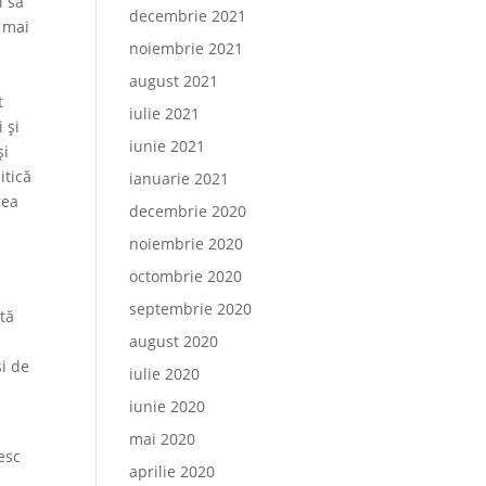
l să
decembrie 2021
, mai
noiembrie 2021
n
august 2021
t
iulie 2021
 și
iunie 2021
și
itică
ianuarie 2021
rea
decembrie 2020
noiembrie 2020
octombrie 2020
septembrie 2020
tă
august 2020
și de
iulie 2020
iunie 2020
mai 2020
esc
aprilie 2020