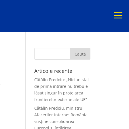
Articole recente
Cătălin Predoiu: „Niciun stat
h
de primă intrare nu trebuie
lăsat singur în protejarea
frontierelor externe ale UE”
Cătălin Predoiu, ministrul
Afacerilor Interne: România
susține consolidarea
Europol și întărirea