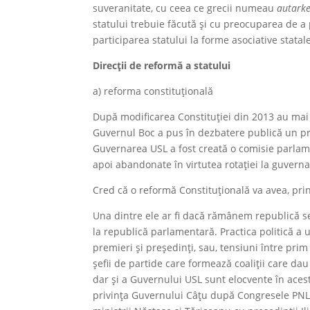
suveranitate, cu ceea ce grecii numeau
autarke
statului trebuie făcută și cu preocuparea de a p
participarea statului la forme asociative stata
Direcții de reformă a statului
a) reforma constituțională
După modificarea Constituției din 2013 au mai e
Guvernul Boc a pus în dezbatere publică un pr
Guvernarea USL a fost creată o comisie parlame
apoi abandonate în virtutea rotației la guverna
Cred că o reformă Constituțională va avea, prin
Una dintre ele ar fi dacă rămânem republică s
la republică parlamentară. Practica politică a u
premieri și președinți, sau, tensiuni între prim 
șefii de partide care formează coaliții care d
dar și a Guvernului USL sunt elocvente în ac
privința Guvernului Câțu după Congresele PNL 