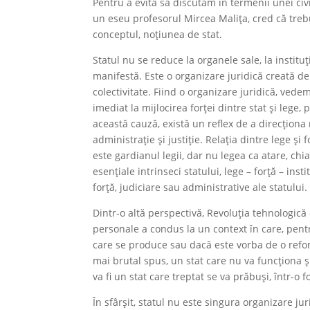
Pentru a evita să discutăm în termenii unei ci
un eseu profesorul Mircea Malița, cred că tre
conceptul, noțiunea de stat.
Statul nu se reduce la organele sale, la instituții
manifestă. Este o organizare juridică creată de 
colectivitate. Fiind o organizare juridică, ved
imediat la mijlocirea forței dintre stat și lege
această cauză, există un reflex de a direcționa r
administrație și justiție. Relația dintre lege și
este gardianul legii, dar nu legea ca atare, chia
esențiale intrinseci statului, lege – forță – inst
forță, judiciare sau administrative ale statului.
Dintr-o altă perspectivă, Revoluția tehnologic
personale a condus la un context în care, pentr
care se produce sau dacă este vorba de o refo
mai brutal spus, un stat care nu va funcționa ș
va fi un stat care treptat se va prăbuși, într-o
În sfârșit, statul nu este singura organizare j