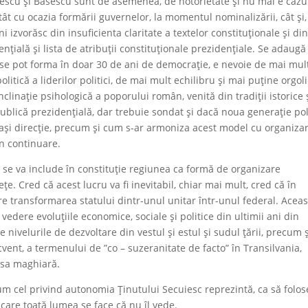
liescu și Băsescu sunt de asemenea, de notorietate și nu mai e cazu
tât cu ocazia formării guvernelor, la momentul nominalizării, cât și
i izvorăsc din insuficienta claritate a textelor constituționale și di
ențială și lista de atribuții constituționale prezidențiale. Se adaugă
u se pot forma în doar 30 de ani de democrație, e nevoie de mai mul
litică a liderilor politici, de mai mult echilibru și mai puține orgolii
linație psihologică a poporului român, venită din tradiții istorice 
epublică prezidențială, dar trebuie sondat și dacă noua generație pol
eeași direcție, precum și cum s-ar armoniza acest model cu organiza
în continuare.
că se va include în constituție regiunea ca formă de organizare
țe. Cred că acest lucru va fi inevitabil, chiar mai mult, cred că în
e transformarea statului dintr-unul unitar într-unul federal. Aceas
edere evoluțiile economice, sociale și politice din ultimii ani din
e nivelurile de dezvoltare din vestul și estul și sudul țării, precum 
cvent, a termenului de ”co – suzeranitate de facto” în Transilvania,
resa maghiară.
cum cel privind autonomia Ținutului Secuiesc reprezintă, ca să folos
 care toată lumea se face că nu îl vede.