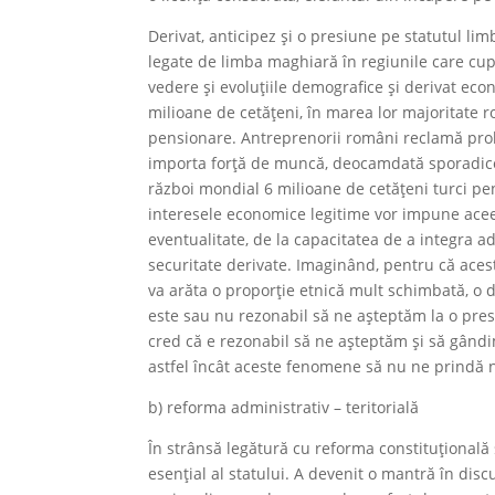
Derivat, anticipez și o presiune pe statutul limb
legate de limba maghiară în regiunile care cu
vedere și evoluțiile demografice și derivat eco
milioane de cetățeni, în marea lor majoritate r
pensionare. Antreprenorii români reclamă prob
importa forță de muncă, deocamdată sporadice
război mondial 6 milioane de cetățeni turci pe
interesele economice legitime vor impune aceeaș
eventualitate, de la capacitatea de a integra a
securitate derivate. Imaginând, pentru că acest
va arăta o proporție etnică mult schimbată, o di
este sau nu rezonabil să ne așteptăm la o presiu
cred că e rezonabil să ne așteptăm și să gând
astfel încât aceste fenomene să nu ne prindă ne
b) reforma administrativ – teritorială
În strânsă legătură cu reforma constituțională s
esențial al statului. A devenit o mantră în disc