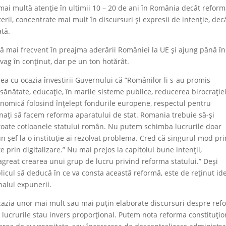
mai multă atenție în ultimii 10 – 20 de ani în România decât refor
teril, concentrate mai mult în discursuri și expresii de intenție, dec
ată.
ară mai frecvent în preajma aderării României la UE și ajung până în
 vag în conținut, dar pe un ton hotărât.
nea cu ocazia învestirii Guvernului că ”Românilor li s-au promis
sănătate, educație, în marile sisteme publice, reducerea birocrației
nomică folosind înțelept fondurile europene, respectul pentru
ați să facem reforma aparatului de stat. Romania trebuie să-și
 toate cotloanele statului român. Nu putem schimba lucrurile doar
șef la o instituție ai rezolvat problema. Cred că singurul mod pri
prin digitalizare.” Nu mai prejos la capitolul bune intenții,
 agreat crearea unui grup de lucru privind reforma statului.” Deși
licul să deducă în ce va consta această reformă, este de reținut id
nalul expunerii.
cazia unor mai mult sau mai puțin elaborate discursuri despre ref
e, lucrurile stau invers proporțional. Putem nota reforma constituți