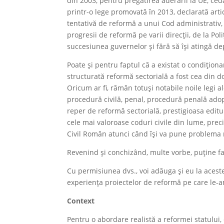
din 2003, pentru pregătirea aderării la UE, ce
printr-o lege promovată în 2013, declarată artic
tentativă de reformă a unui Cod administrativ,
progresii de reformă pe varii direcții, de la Pol
succesiunea guvernelor și fără să își atingă dep
Poate și pentru faptul că a existat o condițion
structurată reformă sectorială a fost cea din do
Oricum ar fi, rămân totuși notabile noile legi al
procedură civilă, penal, procedură penală adop
reper de reformă sectorială, prestigioasa editu
cele mai valoroase coduri civile din lume, preci
Civil Român atunci când își va pune problema r
Revenind și conchizând, multe vorbe, puține fa
Cu permisiunea dvs., voi adăuga și eu la aceste
experiența proiectelor de reformă pe care le-am 
Context
Pentru o abordare realistă a reformei statului,