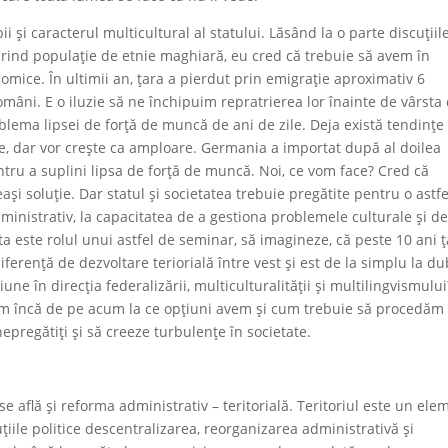
ii și caracterul multicultural al statului. Lăsând la o parte discuțiil
prind populație de etnie maghiară, eu cred că trebuie să avem în
nomice. În ultimii an, țara a pierdut prin emigrație aproximativ 6
omâni. E o iluzie să ne închipuim repratrierea lor înainte de vârsta
lema lipsei de forță de muncă de ani de zile. Deja există tendințe
, dar vor crește ca amploare. Germania a importat după al doilea
ntru a suplini lipsa de forță de muncă. Noi, ce vom face? Cred că
i soluție. Dar statul și societatea trebuie pregătite pentru o astfe
dministrativ, la capacitatea de a gestiona problemele culturale și d
a este rolul unui astfel de seminar, să imagineze, că peste 10 ani 
ferență de dezvoltare teriorială între vest și est de la simplu la du
ne în direcția federalizării, multiculturalității și multilingvismulu
im încă de pe acum la ce opțiuni avem și cum trebuie să procedăm
pregătiți și să creeze turbulențe în societate.
e află și reforma administrativ – teritorială. Teritoriul este un ele
uțiile politice descentralizarea, reorganizarea administrativă și