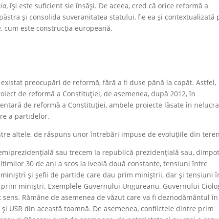
ia
, își este suficient sie însăși. De aceea, cred că orice reformă a
ăstra și consolida suveranitatea statului, fie ea și contextualizată 
le, cum este construcția europeană.
xistat preocupări de reformă, fără a fi duse până la capăt. Astfel,
oiect de reformă a Constituției, de asemenea, după 2012, în
ntară de reformă a Constituției, ambele proiecte lăsate în nelucra
re a partidelor.
tre altele, de răspuns unor întrebări impuse de evoluțiile din teren
emiprezidențială sau trecem la republică prezidențială sau, dimpot
ltimilor 30 de ani a scos la iveală două constante, tensiuni între
miniștri și șefii de partide care dau prim miniștrii, dar și tensiuni î
au prim miniștri. Exemplele Guvernului Ungureanu, Guvernului Ciolo
est sens. Rămâne de asemenea de văzut care va fi deznodământul în
și USR din această toamnă. De asemenea, conflictele dintre prim