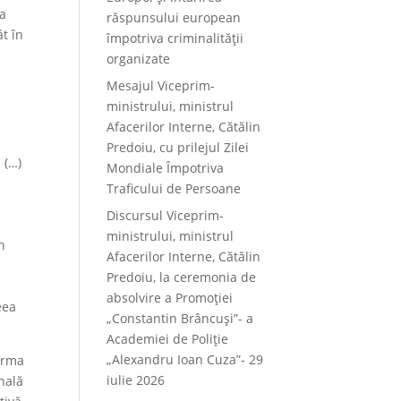
ma
răspunsului european
ât în
împotriva criminalității
organizate
Mesajul Viceprim-
ministrului, ministrul
Afacerilor Interne, Cătălin
Predoiu, cu prilejul Zilei
 (…)
Mondiale Împotriva
Traficului de Persoane
Discursul Viceprim-
ministrului, ministrul
n
Afacerilor Interne, Cătălin
Predoiu, la ceremonia de
absolvire a Promoției
eea
„Constantin Brâncuși”- a
Academiei de Poliție
„Alexandru Ioan Cuza”- 29
orma
iulie 2026
onală