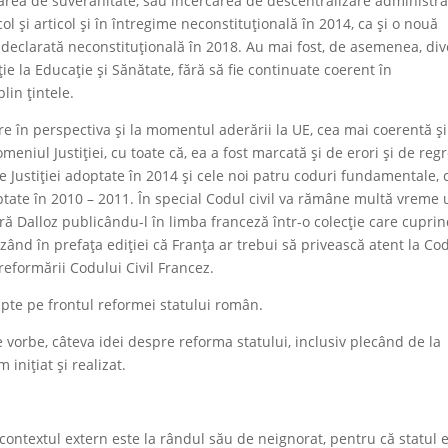
darea de suveranitate, sau încercarea de descentralizare administra
ol și articol și în întregime neconstituțională în 2014, ca și o nouă
 declarată neconstituțională în 2018. Au mai fost, de asemenea, di
iție la Educație și Sănătate, fără să fie continuate coerent în
lin țintele.
are în perspectiva și la momentul aderării la UE, cea mai coerentă și
meniul Justiției, cu toate că, ea a fost marcată și de erori și de reg
e Justiției adoptate în 2014 și cele noi patru coduri fundamentale, ci
tate în 2010 – 2011. În special Codul civil va rămâne multă vreme 
ră Dalloz publicându-l în limba franceză într-o colecție care cupri
zând în prefața ediției că Franța ar trebui să privească atent la Co
eformării Codului Civil Francez.
pte pe frontul reformei statului român.
 vorbe, câteva idei despre reforma statului, inclusiv plecând de la
inițiat și realizat.
 contextul extern este la rândul său de neignorat, pentru că statul 