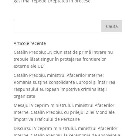
găsi mai repede Dreptatea în procese.
Articole recente
Cătălin Predoiu: „Niciun stat de primă intrare nu
trebuie lăsat singur în protejarea frontierelor
externe ale UE”
Cătălin Predoiu, ministrul Afacerilor Interne:
România susține consolidarea Europol și întărirea
răspunsului european împotriva criminalității
organizate
Mesajul Viceprim-ministrului, ministrul Afacerilor
Interne, Cătălin Predoiu, cu prilejul Zilei Mondiale
Împotriva Traficului de Persoane
Discursul Viceprim-ministrului, ministrul Afacerilor
Interne, Cătălin Predoiu, la ceremonia de absolvire a