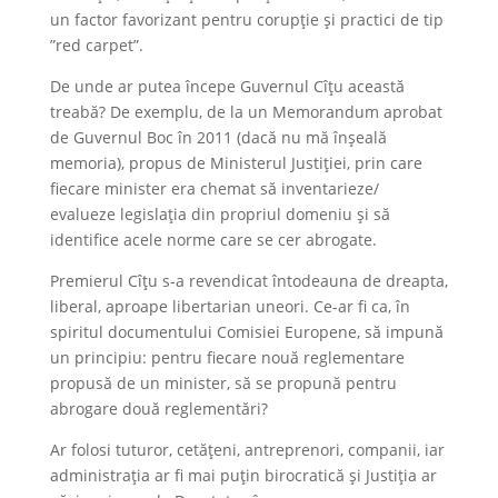
un factor favorizant pentru corupție și practici de tip
”red carpet”.
De unde ar putea începe Guvernul Cîțu această
treabă? De exemplu, de la un Memorandum aprobat
de Guvernul Boc în 2011 (dacă nu mă înșeală
memoria), propus de Ministerul Justiției, prin care
fiecare minister era chemat să inventarieze/
evalueze legislația din propriul domeniu și să
identifice acele norme care se cer abrogate.
Premierul Cîțu s-a revendicat întodeauna de dreapta,
liberal, aproape libertarian uneori. Ce-ar fi ca, în
spiritul documentului Comisiei Europene, să impună
un principiu: pentru fiecare nouă reglementare
propusă de un minister, să se propună pentru
abrogare două reglementări?
Ar folosi tuturor, cetățeni, antreprenori, companii, iar
administrația ar fi mai puțin birocratică și Justiția ar