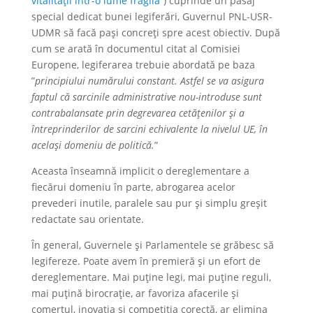
vitalității într-o lume fragilă
”) cuprinde un pasaj
special dedicat bunei legiferări, Guvernul PNL-USR-
UDMR să facă pași concreți spre acest obiectiv. După
cum se arată în documentul citat al Comisiei
Europene, legiferarea trebuie abordată pe baza
”
principiului numărului constant. Astfel se va asigura
faptul că sarcinile administrative nou-introduse sunt
contrabalansate prin degrevarea cetățenilor și a
întreprinderilor de sarcini echivalente la nivelul UE, în
același domeniu de politică.
”
Aceasta înseamnă implicit o dereglementare a
fiecărui domeniu în parte, abrogarea acelor
prevederi inutile, paralele sau pur și simplu greșit
redactate sau orientate.
În general, Guvernele și Parlamentele se grăbesc să
legifereze. Poate avem în premieră și un efort de
dereglementare. Mai puține legi, mai puține reguli,
mai puțină birocrație, ar favoriza afacerile și
comerțul, inovația și competiția corectă, ar elimina