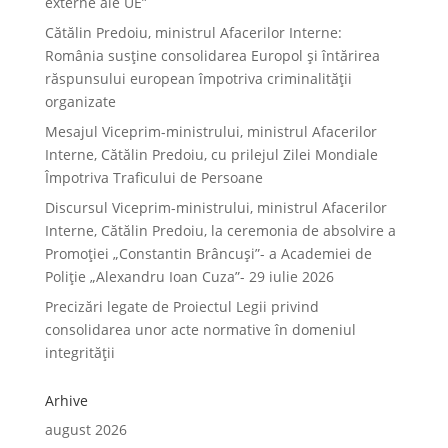
externe ale UE”
Cătălin Predoiu, ministrul Afacerilor Interne:
România susține consolidarea Europol și întărirea
răspunsului european împotriva criminalității
organizate
Mesajul Viceprim-ministrului, ministrul Afacerilor
Interne, Cătălin Predoiu, cu prilejul Zilei Mondiale
Împotriva Traficului de Persoane
Discursul Viceprim-ministrului, ministrul Afacerilor
Interne, Cătălin Predoiu, la ceremonia de absolvire a
Promoției „Constantin Brâncuși”- a Academiei de
Poliție „Alexandru Ioan Cuza”- 29 iulie 2026
Precizări legate de Proiectul Legii privind
consolidarea unor acte normative în domeniul
integrității
Arhive
august 2026