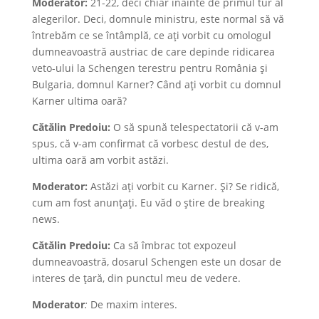
Moderator:
21-22, deci chiar înainte de primul tur al
alegerilor. Deci, domnule ministru, este normal să vă
întrebăm ce se întâmplă, ce ați vorbit cu omologul
dumneavoastră austriac de care depinde ridicarea
veto-ului la Schengen terestru pentru România și
Bulgaria, domnul Karner? Când ați vorbit cu domnul
Karner ultima oară?
Cătălin Predoiu:
O să spună telespectatorii că v-am
spus, că v-am confirmat că vorbesc destul de des,
ultima oară am vorbit astăzi.
Moderator:
Astăzi ați vorbit cu Karner. Și? Se ridică,
cum am fost anunțați. Eu văd o știre de breaking
news.
Cătălin Predoiu:
Ca să îmbrac tot expozeul
dumneavoastră, dosarul Schengen este un dosar de
interes de țară, din punctul meu de vedere.
Moderator
:
De maxim interes.