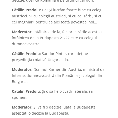
decizie, doar că România e pe drumul cel bun.
Cătălin Predoiu:
Da! Și lucrăm foarte bine cu colegii
austrieci. Și cu colegii austrieci, și cu cei sârbi, și cu
cei maghiari, pentru că aici toată povestea, noi…
Moderator:
Întâlnirea de la, fac precizările acestea,
întâlnirea de la Budapesta 21-22 este cu colegul
dumneavoastră…
Cătălin Predoiu:
Sandor Pinter, care deține
președinția rotativă Ungaria, da.
Moderator:
Domnul Karner din Austria, ministrul de
Interne, dumneavoastră din România și colegul din
Bulgaria.
Cătălin Predoiu:
Și o să fie o cvadrilaterală, să
spunem.
Moderator:
Și va fi o decizie luată la Budapesta,
așteptați o decizie la Budapesta.