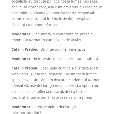
socialiștii au discuții politice, toată lumea lucrează,
deci e un dosar care, așa cum am spus, eu cred că, în
ansamblu, România l-a abordat foarte responsabil.
Acum, care e stadiul lui? Inclusiv dimineață am
discutat cu domnul Karner.
Moderator:
E anunțată o conferință de presă a
domnului Karner în cursul zilei de astăzi.
Cătălin Predoiu:
Un interviu, mai bine spus.
Moderator
:
Un interviu, deci e o declarație publică.
Cătălin Predoiu:
Speculații cum că s-ar ridica acest
veto astăzi și așa mai departe… acum toată lumea
speculează. Din câte am discutat cu domnul Karner,
dânsul văzuse declarația mea de ieri și a spus, cam
asta e ceea ce reflectă dosarul, deci a fost o
declarație foarte bună. Este ceea ce știm și noi.
Moderator
:
Puteți reaminti declarația
telespectatorilor?