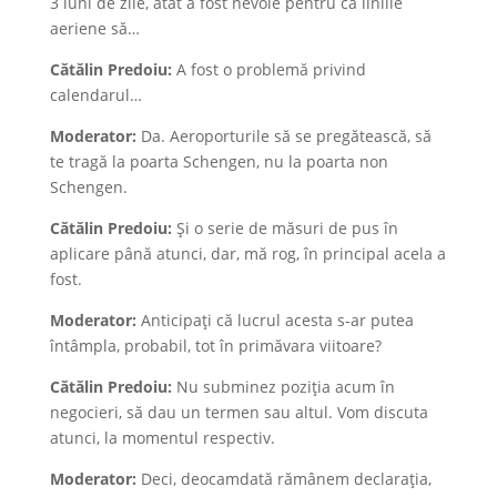
3 luni de zile, atât a fost nevoie pentru ca liniile
aeriene să…
Cătălin Predoiu:
A fost o problemă privind
calendarul…
Moderator:
Da. Aeroporturile să se pregătească, să
te tragă la poarta Schengen, nu la poarta non
Schengen.
Cătălin Predoiu:
Și o serie de măsuri de pus în
aplicare până atunci, dar, mă rog, în principal acela a
fost.
Moderator:
Anticipați că lucrul acesta s-ar putea
întâmpla, probabil, tot în primăvara viitoare?
Cătălin Predoiu:
Nu subminez poziția acum în
negocieri, să dau un termen sau altul. Vom discuta
atunci, la momentul respectiv.
Moderator:
Deci, deocamdată rămânem declarația,