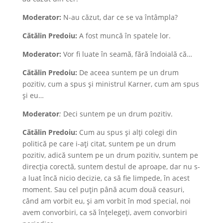
Moderator:
N-au căzut, dar ce se va întâmpla?
Cătălin Predoiu:
A fost muncă în spatele lor.
Moderator:
Vor fi luate în seamă, fără îndoială că…
Cătălin Predoiu:
De aceea suntem pe un drum
pozitiv, cum a spus și ministrul Karner, cum am spus
și eu…
Moderator
:
Deci suntem pe un drum pozitiv.
Cătălin Predoiu:
Cum au spus și alți colegi din
politică pe care i-ați citat, suntem pe un drum
pozitiv, adică suntem pe un drum pozitiv, suntem pe
direcția corectă, suntem destul de aproape, dar nu s-
a luat încă nicio decizie, ca să fie limpede, în acest
moment. Sau cel puțin până acum două ceasuri,
când am vorbit eu, și am vorbit în mod special, noi
avem convorbiri, ca să înțelegeți, avem convorbiri