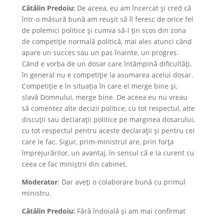
Cătălin Predoiu:
De aceea, eu am încercat și cred că
într-o măsură bună am reușit să îl feresc de orice fel
de polemici politice și cumva să-l țin scos din zona
de competiție normală politică, mai ales atunci când
apare un succes sau un pas înainte, un progres.
Când e vorba de un dosar care întâmpină dificultăți,
în general nu e competiție la asumarea acelui dosar.
Competiție e în situația în care el merge bine și,
slavă Domnului, merge bine. De aceea eu nu vreau
să comentez alte decizii politice, cu tot respectul, alte
discuții sau declarații politice pe marginea dosarului,
cu tot respectul pentru aceste declarații și pentru cei
care le fac. Sigur, prim-ministrul are, prin forța
împrejurărilor, un avantaj, în sensul că e la curent cu
ceea ce fac miniștrii din cabinet.
Moderator
:
Dar aveți o colaborare bună cu primul
ministru.
Cătălin Predoiu:
Fără îndoială și am mai confirmat