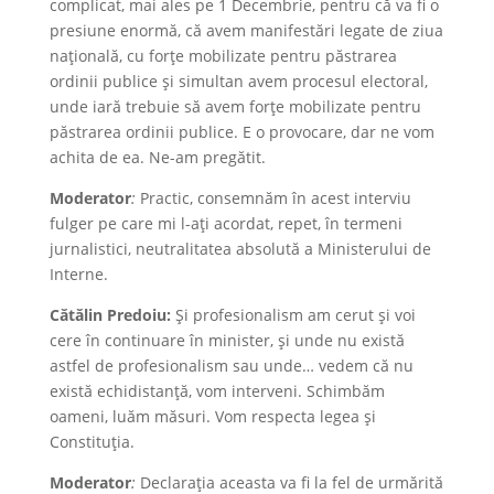
complicat, mai ales pe 1 Decembrie, pentru că va fi o
presiune enormă, că avem manifestări legate de ziua
națională, cu forțe mobilizate pentru păstrarea
ordinii publice și simultan avem procesul electoral,
unde iară trebuie să avem forțe mobilizate pentru
păstrarea ordinii publice. E o provocare, dar ne vom
achita de ea. Ne-am pregătit.
Moderator
:
Practic, consemnăm în acest interviu
fulger pe care mi l-ați acordat, repet, în termeni
jurnalistici, neutralitatea absolută a Ministerului de
Interne.
Cătălin Predoiu:
Și profesionalism am cerut și voi
cere în continuare în minister, și unde nu există
astfel de profesionalism sau unde… vedem că nu
există echidistanță, vom interveni. Schimbăm
oameni, luăm măsuri. Vom respecta legea și
Constituția.
Moderator
:
Declarația aceasta va fi la fel de urmărită