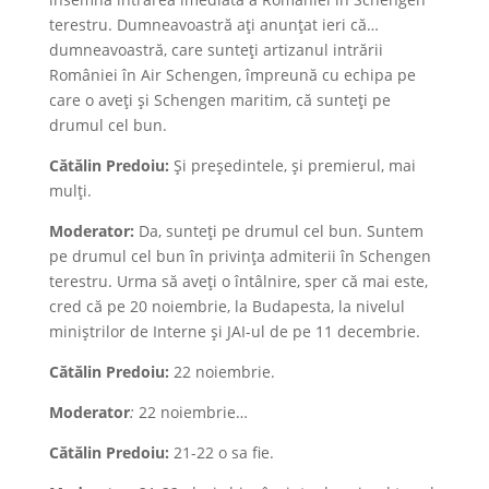
terestru. Dumneavoastră ați anunțat ieri că…
dumneavoastră, care sunteți artizanul intrării
României în Air Schengen, împreună cu echipa pe
care o aveți și Schengen maritim, că sunteți pe
drumul cel bun.
Cătălin Predoiu:
Și președintele, și premierul, mai
mulți.
Moderator:
Da, sunteți pe drumul cel bun. Suntem
pe drumul cel bun în privința admiterii în Schengen
terestru. Urma să aveți o întâlnire, sper că mai este,
cred că pe 20 noiembrie, la Budapesta, la nivelul
miniștrilor de Interne și JAI-ul de pe 11 decembrie.
Cătălin Predoiu:
22 noiembrie.
Moderator
:
22 noiembrie…
Cătălin Predoiu:
21-22 o sa fie.