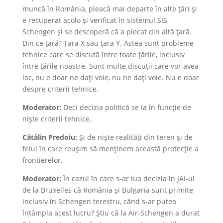
muncă în România, pleacă mai departe în alte țări și
e recuperat acolo și verificat în sistemul SIS
Schengen și se descoperă că a plecat din altă țară.
Din ce țară? Țara X sau țara Y. Astea sunt probleme
tehnice care se discută între toate țările, inclusiv
între țările noastre. Sunt multe discuții care vor avea
loc, nu e doar ne dați voie, nu ne dați voie. Nu e doar
despre criterii tehnice.
Moderator:
Deci decizia politică se ia în funcție de
niște criterii tehnice.
Cătălin Predoiu:
Și de niște realități din teren și de
felul în care reușim să menținem această protecție a
frontierelor.
Moderator:
În cazul în care s-ar lua decizia in JAI-ul
de la Bruxelles că România și Bulgaria sunt primite
inclusiv în Schengen terestru, când s-ar putea
întâmpla acest lucru? Știu că la Air-Schengen a durat