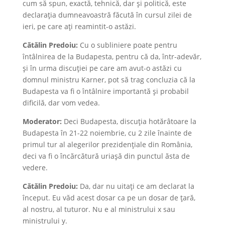
cum să spun, exactă, tehnică, dar și politică, este
declarația dumneavoastră făcută în cursul zilei de
ieri, pe care ați reamintit-o astăzi.
Cătălin Predoiu:
Cu o subliniere poate pentru
întâlnirea de la Budapesta, pentru că da, într-adevăr,
și în urma discuției pe care am avut-o astăzi cu
domnul ministru Karner, pot să trag concluzia că la
Budapesta va fi o întâlnire importantă și probabil
dificilă, dar vom vedea.
Moderator:
Deci Budapesta, discuția hotărâtoare la
Budapesta în 21-22 noiembrie, cu 2 zile înainte de
primul tur al alegerilor prezidențiale din România,
deci va fi o încărcătură uriașă din punctul ăsta de
vedere.
Cătălin Predoiu:
Da, dar nu uitați ce am declarat la
început. Eu văd acest dosar ca pe un dosar de țară,
al nostru, al tuturor. Nu e al ministrului x sau
ministrului y.