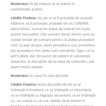
Moderator:
În JAI trebuie să se voteze în
unanimitate, practic.
Cătălin Predoiu:
Da, JAI-ul va fi precedat de această
întâlnire, va fi precedat, probabil de un COREPER,
adică tehnic. Scenariile astea, ați indicat trei acolo,
putem face politic câte scenarii doriți, tehnic sunt un
număr limitat de scenarii pentru că atâtea proceduri
sunt. Și poți să spui, avem procedura unu, procedura
doi, procedura trei, astea sunt scenariile. Sigur că nu
pot fi altele, dar din punct de vedere al substanței
dosarului, al discuțiilor de la masa de convorbiri, pot
apare multe ipoteze.
Moderator:
În cazul în care deciziile.
Cătălin Predoiu:
Acolo discutăm de tot ce se
întâmplă la frontieră, ce se întâmplă cu returnările,
ce se întâmplă cu migrația secundară, ce se întâmplă
cu…nu numai cu cei noi. Vedeți când vorbim în