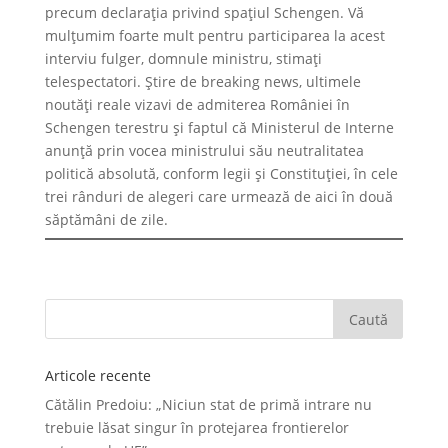
precum declarația privind spațiul Schengen. Vă
mulțumim foarte mult pentru participarea la acest
interviu fulger, domnule ministru, stimați
telespectatori. Știre de breaking news, ultimele
noutăți reale vizavi de admiterea României în
Schengen terestru și faptul că Ministerul de Interne
anunță prin vocea ministrului său neutralitatea
politică absolută, conform legii și Constituției, în cele
trei rânduri de alegeri care urmează de aici în două
săptămâni de zile.
Articole recente
Cătălin Predoiu: „Niciun stat de primă intrare nu
trebuie lăsat singur în protejarea frontierelor