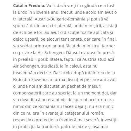
Cătălin Predoiu:
Va fi, dacă vreți în oglindă ce a fost
la Brdo în Slovenia anul trecut, unde acolo am avut o
trilaterală: Austria-Bulgaria-România și pot să vă
spun că da, în acea trilaterală, unde miniștrii, asistați
de echipele lor, au avut o discuție foarte aplicată și
deloc ușoară, pe alocuri tensionată, dar care, în final,
s-a soldat printr-un anunț făcut de ministrul Karner
cu privire la Air Schengen. Dânsul evocase în presă,
în prealabil, posibilitatea, faptul că Austria studiază
Air Schengen, studiază, ia în calcul, asta nu
înseamnă o decizie. Dar acolo, după întâlnirea de la
Brdo din Slovenia, în urma discuției pe care am avut-
o, unde noi am discutat un pachet de măsuri
compensatorii care au speriat la un moment dat, dar
s-a dovedit că nu era nimic de speriat acolo, nu era
nimic din ce România nu făcea deja și nu era nimic
din ce nu era în avantajul cetățeanului român,
respectiv o protecție la frontieră mai severă, investiții
în protecția la frontieră, patrule mixte și așa mai