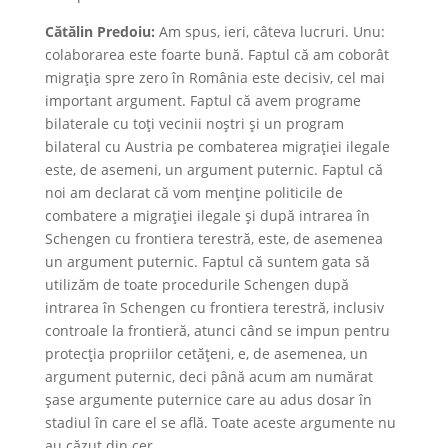
Cătălin Predoiu:
Am spus, ieri, câteva lucruri. Unu:
colaborarea este foarte bună. Faptul că am coborât
migrația spre zero în România este decisiv, cel mai
important argument. Faptul că avem programe
bilaterale cu toți vecinii noștri și un program
bilateral cu Austria pe combaterea migrației ilegale
este, de asemeni, un argument puternic. Faptul că
noi am declarat că vom menține politicile de
combatere a migrației ilegale și după intrarea în
Schengen cu frontiera terestră, este, de asemenea
un argument puternic. Faptul că suntem gata să
utilizăm de toate procedurile Schengen după
intrarea în Schengen cu frontiera terestră, inclusiv
controale la frontieră, atunci când se impun pentru
protecția propriilor cetățeni, e, de asemenea, un
argument puternic, deci până acum am numărat
șase argumente puternice care au adus dosar în
stadiul în care el se află. Toate aceste argumente nu
au căzut din cer.