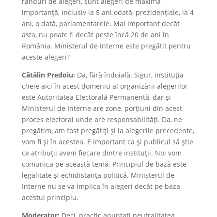
rânduri de alegeri, sunt alegeri de maximă
importanță, inclusiv la 5 ani odată, prezidențiale, la 4
ani, o dată, parlamentarele. Mai important decât
asta, nu poate fi decât peste încă 20 de ani în
România. Ministerul de Interne este pregătit pentru
aceste alegeri?
Cătălin Predoiu:
Da, fără îndoială. Sigur, instituția
cheie aici în acest domeniu al organizării alegerilor
este Autoritatea Electorală Permanentă, dar și
Ministerul de Interne are zone, porțiuni din acest
proces electoral unde are responsabilități. Da, ne
pregătim, am fost pregătiți și la alegerile precedente,
vom fi și în acestea. E important ca și publicul să știe
ce atribuții avem fiecare dintre instituții. Noi vom
comunica pe această temă. Principiul de bază este
legalitate și echidistanța politică. Ministerul de
Interne nu se va implica în alegeri decât pe baza
acestui principiu.
Moderator:
Deci, practic anunțați neutralitatea