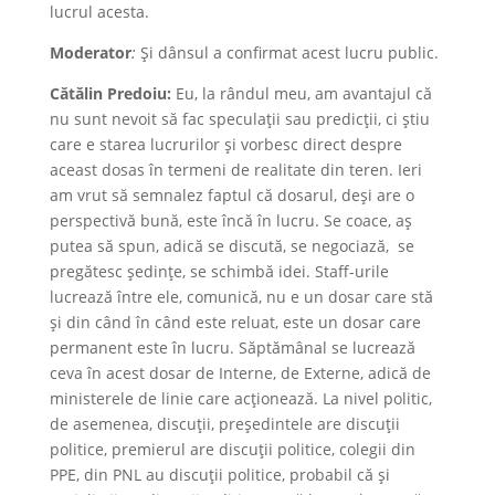
lucrul acesta.
Moderator
:
Și dânsul a confirmat acest lucru public.
Cătălin Predoiu:
Eu, la rândul meu, am avantajul că
nu sunt nevoit să fac speculații sau predicții, ci știu
care e starea lucrurilor și vorbesc direct despre
aceast dosas în termeni de realitate din teren. Ieri
am vrut să semnalez faptul că dosarul, deși are o
perspectivă bună, este încă în lucru. Se coace, aș
putea să spun, adică se discută, se negociază, se
pregătesc ședințe, se schimbă idei. Staff-urile
lucrează între ele, comunică, nu e un dosar care stă
și din când în când este reluat, este un dosar care
permanent este în lucru. Săptămânal se lucrează
ceva în acest dosar de Interne, de Externe, adică de
ministerele de linie care acționează. La nivel politic,
de asemenea, discuții, președintele are discuții
politice, premierul are discuții politice, colegii din
PPE, din PNL au discuții politice, probabil că și