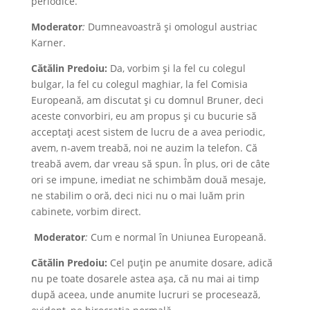
periodice.
Moderator
:
Dumneavoastră și omologul austriac
Karner.
Cătălin Predoiu:
Da, vorbim și la fel cu colegul
bulgar, la fel cu colegul maghiar, la fel Comisia
Europeană, am discutat și cu domnul Bruner, deci
aceste convorbiri, eu am propus și cu bucurie să
acceptați acest sistem de lucru de a avea periodic,
avem, n-avem treabă, noi ne auzim la telefon. Că
treabă avem, dar vreau să spun. În plus, ori de câte
ori se impune, imediat ne schimbăm două mesaje,
ne stabilim o oră, deci nici nu o mai luăm prin
cabinete, vorbim direct.
Moderator
:
Cum e normal în Uniunea Europeană.
Cătălin Predoiu:
Cel puțin pe anumite dosare, adică
nu pe toate dosarele astea așa, că nu mai ai timp
după aceea, unde anumite lucruri se procesează,