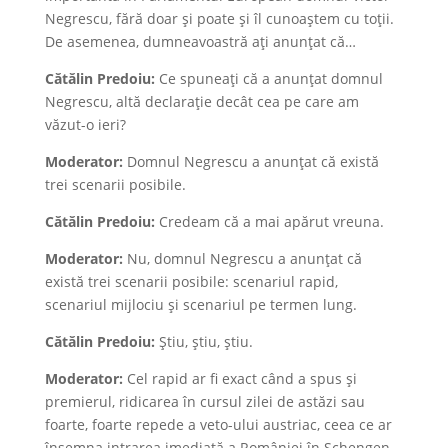
Negrescu, fără doar și poate și îl cunoaștem cu toții.
De asemenea, dumneavoastră ați anunțat că…
Cătălin Predoiu:
Ce spuneați că a anunțat domnul
Negrescu, altă declarație decât cea pe care am
văzut-o ieri?
Moderator:
Domnul Negrescu a anunțat că există
trei scenarii posibile.
Cătălin Predoiu:
Credeam că a mai apărut vreuna.
Moderator:
Nu, domnul Negrescu a anunțat că
există trei scenarii posibile: scenariul rapid,
scenariul mijlociu și scenariul pe termen lung.
Cătălin Predoiu:
Știu, știu, știu.
Moderator:
Cel rapid ar fi exact când a spus și
premierul, ridicarea în cursul zilei de astăzi sau
foarte, foarte repede a veto-ului austriac, ceea ce ar
însemna intrarea imediată a României în Schengen