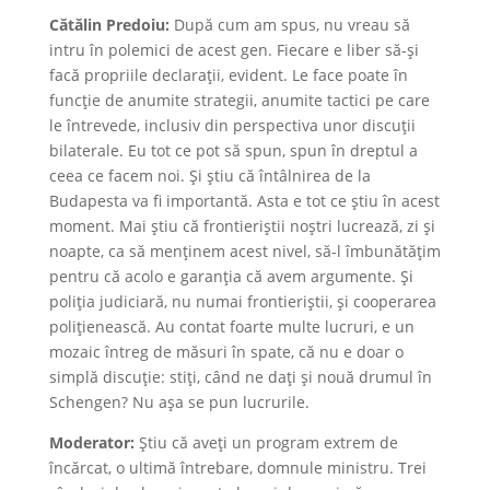
Cătălin Predoiu:
După cum am spus, nu vreau să
intru în polemici de acest gen. Fiecare e liber să-și
facă propriile declarații, evident. Le face poate în
funcție de anumite strategii, anumite tactici pe care
le întrevede, inclusiv din perspectiva unor discuții
bilaterale. Eu tot ce pot să spun, spun în dreptul a
ceea ce facem noi. Și știu că întâlnirea de la
Budapesta va fi importantă. Asta e tot ce știu în acest
moment. Mai știu că frontieriștii noștri lucrează, zi și
noapte, ca să menținem acest nivel, să-l îmbunătățim
pentru că acolo e garanția că avem argumente. Și
poliția judiciară, nu numai frontieriștii, și cooperarea
polițienească. Au contat foarte multe lucruri, e un
mozaic întreg de măsuri în spate, că nu e doar o
simplă discuție: stiți, când ne dați și nouă drumul în
Schengen? Nu așa se pun lucrurile.
Moderator:
Știu că aveți un program extrem de
încărcat, o ultimă întrebare, domnule ministru. Trei