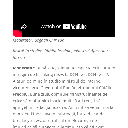
Moderator: Bogdan Chirieac
Invitat în studio: Cătălin Predoiu, ministrul Afacerilor
Interne
Moderator
:
Bună ziua, stimați telespectatori! Suntem
în regim de breaking news la DCNews, DCNews TV.
Alături de mine în studio ministrul de Interne,
vicepremierul Guvernului României, domnul Cătălin
Predoiu. Bună ziua, domnule ministru! Înainte de
orice vă mulțumim foarte mult că ați reușit să
ajungeți în redacția noastră. Am vrut să venim noi la
minister, fiindcă avem informații, într-adevăr de
breaking news, dar traficul din București ne
împiedica să ajungem la la timp, așa că ați avut