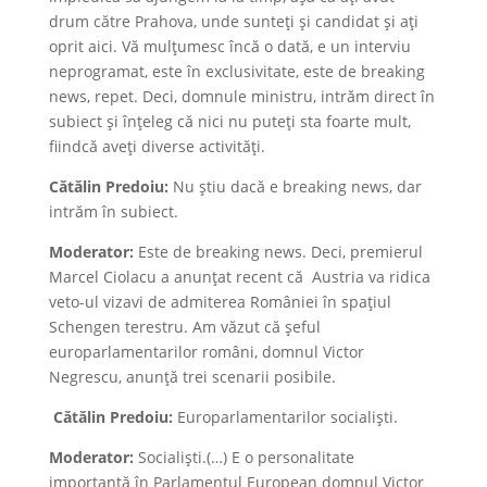
drum către Prahova, unde sunteți și candidat și ați
oprit aici. Vă mulțumesc încă o dată, e un interviu
neprogramat, este în exclusivitate, este de breaking
news, repet. Deci, domnule ministru, intrăm direct în
subiect și înțeleg că nici nu puteți sta foarte mult,
fiindcă aveți diverse activități.
Cătălin Predoiu:
Nu știu dacă e breaking news, dar
intrăm în subiect.
Moderator:
Este de breaking news. Deci, premierul
Marcel Ciolacu a anunțat recent că Austria va ridica
veto-ul vizavi de admiterea României în spațiul
Schengen terestru. Am văzut că șeful
europarlamentarilor români, domnul Victor
Negrescu, anunță trei scenarii posibile.
Cătălin Predoiu:
Europarlamentarilor socialiști.
Moderator:
Socialiști.(…) E o personalitate
importantă în Parlamentul European domnul Victor