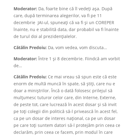
Moderator:
Da, foarte bine că îl vedeți așa. După
care, după terminarea alegerilor, va fi pe 11
decembrie JAI-ul, spuneați că va fi și un COREPER
înainte, nu e stabilită data, dar probabil va fi înainte
de turul doi al prezidențialelor.
Cătălin Predoiu:
Da, vom vedea, vom discuta…
Moderator:
Între 1 și 8 decembrie. Fiindcă am vorbit
de…
Cătălin Predoiu:
Ce mai vreau să spun este că este
enorm de multă muncă în spate, să știți, care nu e
doar a miniștrilor. Încă o dată folosesc prilejul să
mulțumesc tuturor celor care, din Interne, Externe,
de peste tot, care lucrează în acest dosar și să invit
pe toți colegii din politică să-l privească în acest fel,
ca pe un dosar de interes național, ca pe un dosar
pe care toți suntem datori să-l protejăm prin ceea ce
declarăm, prin ceea ce facem, prin modul în care