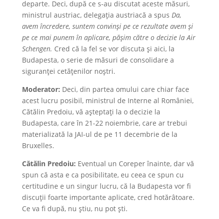
departe. Deci, după ce s-au discutat aceste măsuri,
ministrul austriac, delegația austriacă a spus
Da,
avem încredere, suntem convinși pe ce rezultate avem și
pe ce mai punem în aplicare, pășim către o decizie la Air
Schengen.
Cred că la fel se vor discuta și aici, la
Budapesta, o serie de măsuri de consolidare a
siguranței cetățenilor noștri.
Moderator:
Deci, din partea omului care chiar face
acest lucru posibil, ministrul de Interne al României,
Cătălin Predoiu, vă așteptați la o decizie la
Budapesta, care în 21-22 noiembrie, care ar trebui
materializată la JAI-ul de pe 11 decembrie de la
Bruxelles.
Cătălin Predoiu:
Eventual un Coreper înainte, dar vă
spun că asta e ca posibilitate, eu ceea ce spun cu
certitudine e un singur lucru, că la Budapesta vor fi
discuții foarte importante aplicate, cred hotărâtoare.
Ce va fi după, nu știu, nu pot ști.