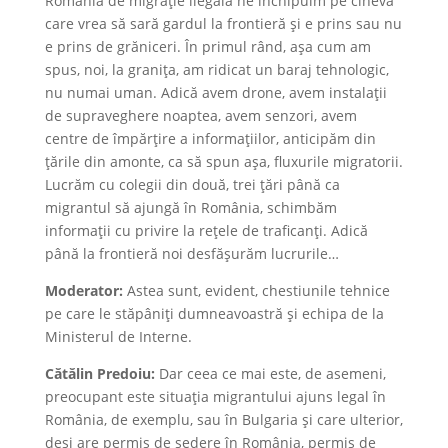
România de migrație ilegală ne închipuim pe cineva
care vrea să sară gardul la frontieră și e prins sau nu
e prins de grăniceri. În primul rând, așa cum am
spus, noi, la granița, am ridicat un baraj tehnologic,
nu numai uman. Adică avem drone, avem instalații
de supraveghere noaptea, avem senzori, avem
centre de împărțire a informațiilor, anticipăm din
țările din amonte, ca să spun așa, fluxurile migratorii.
Lucrăm cu colegii din două, trei țări până ca
migrantul să ajungă în România, schimbăm
informații cu privire la rețele de traficanți. Adică
până la frontieră noi desfășurăm lucrurile…
Moderator:
Astea sunt, evident, chestiunile tehnice
pe care le stăpâniți dumneavoastră și echipa de la
Ministerul de Interne.
Cătălin Predoiu:
Dar ceea ce mai este, de asemeni,
preocupant este situația migrantului ajuns legal în
România, de exemplu, sau în Bulgaria și care ulterior,
deși are permis de ședere în România, permis de