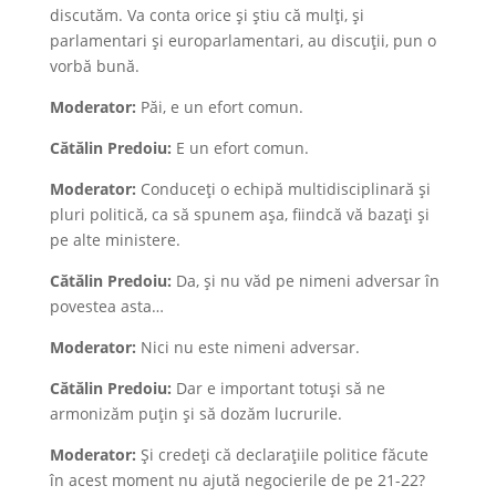
discutăm. Va conta orice și știu că mulți, și
parlamentari și europarlamentari, au discuții, pun o
vorbă bună.
Moderator:
Păi, e un efort comun.
Cătălin Predoiu:
E un efort comun.
Moderator:
Conduceți o echipă multidisciplinară și
pluri politică, ca să spunem așa, fiindcă vă bazați și
pe alte ministere.
Cătălin Predoiu:
Da, și nu văd pe nimeni adversar în
povestea asta…
Moderator:
Nici nu este nimeni adversar.
Cătălin Predoiu:
Dar e important totuși să ne
armonizăm puțin și să dozăm lucrurile.
Moderator:
Și credeți că declarațiile politice făcute
în acest moment nu ajută negocierile de pe 21-22?