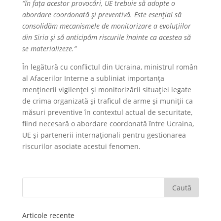
“În fața acestor provocări, UE trebuie să adopte o
abordare coordonată și preventivă. Este esențial să
consolidăm mecanismele de monitorizare a evoluțiilor
din Siria și să anticipăm riscurile înainte ca acestea să
se materializeze.”
În legătură cu conflictul din Ucraina, ministrul român
al Afacerilor Interne a subliniat importanța
menținerii vigilenței și monitorizării situației legate
de crima organizată și traficul de arme și muniții ca
măsuri preventive în contextul actual de securitate,
fiind necesară o abordare coordonată între Ucraina,
UE și partenerii internaționali pentru gestionarea
riscurilor asociate acestui fenomen.
Articole recente