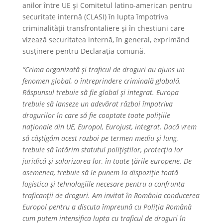
anilor între UE și Comitetul latino-american pentru
securitate internă (CLASI) în lupta împotriva
criminalității transfrontaliere și în chestiuni care
vizează securitatea internă, în general, exprimând
susținere pentru Declarația comună.
“Crima organizată și traficul de droguri au ajuns un
fenomen global, o întreprindere criminală globală.
Răspunsul trebuie să fie global și integrat. Europa
trebuie să lanseze un adevărat război împotriva
drogurilor în care să fie cooptate toate polițiile
naționale din UE, Europol, Eurojust, integrat. Dacă vrem
să câștigăm acest razboi pe termen mediu și lung,
trebuie să întărim statutul polițiștilor, protecția lor
juridică și salarizarea lor, în toate țările europene. De
asemenea, trebuie să le punem la dispoziție toată
logistica și tehnologiile necesare pentru a confrunta
traficanții de droguri. Am invitat în România conducerea
Europol pentru a discuta împreună cu Poliția Română
cum putem intensifica lupta cu traficul de droguri în