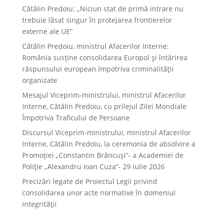
Cătălin Predoiu: „Niciun stat de primă intrare nu
trebuie lăsat singur în protejarea frontierelor
externe ale UE”
Cătălin Predoiu, ministrul Afacerilor Interne:
România susține consolidarea Europol și întărirea
răspunsului european împotriva criminalității
organizate
Mesajul Viceprim-ministrului, ministrul Afacerilor
Interne, Cătălin Predoiu, cu prilejul Zilei Mondiale
Împotriva Traficului de Persoane
Discursul Viceprim-ministrului, ministrul Afacerilor
Interne, Cătălin Predoiu, la ceremonia de absolvire a
Promoției „Constantin Brâncuși”- a Academiei de
Poliție „Alexandru Ioan Cuza”- 29 iulie 2026
Precizări legate de Proiectul Legii privind
consolidarea unor acte normative în domeniul
integrității