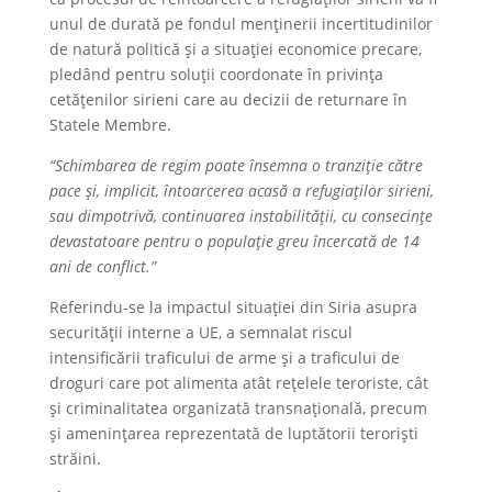
unul de durată pe fondul menținerii incertitudinilor
de natură politică și a situației economice precare,
pledând pentru soluții coordonate în privința
cetățenilor sirieni care au decizii de returnare în
Statele Membre.
“Schimbarea de regim poate însemna o tranziție către
pace și, implicit, întoarcerea acasă a refugiaților sirieni,
sau dimpotrivă, continuarea instabilității, cu consecințe
devastatoare pentru o populație greu încercată de 14
ani de conflict.”
Referindu-se la impactul situației din Siria asupra
securității interne a UE, a semnalat riscul
intensificării traficului de arme și a traficului de
droguri care pot alimenta atât rețelele teroriste, cât
și criminalitatea organizată transnațională, precum
și amenințarea reprezentată de luptătorii teroriști
străini.