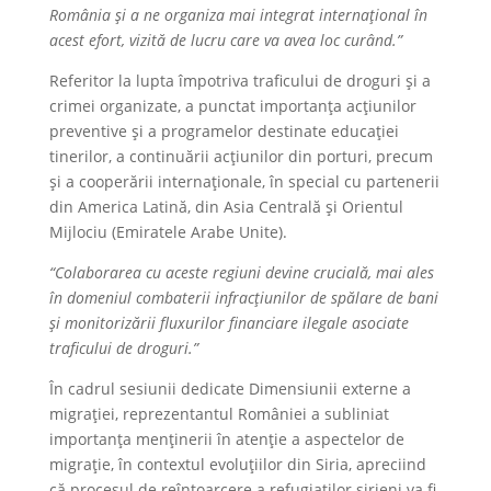
România și a ne organiza mai integrat internațional în
acest efort, vizită de lucru care va avea loc curând.”
Referitor la lupta împotriva traficului de droguri și a
crimei organizate, a punctat importanța acțiunilor
preventive și a programelor destinate educației
tinerilor, a continuării acțiunilor din porturi, precum
și a cooperării internaționale, în special cu partenerii
din America Latină, din Asia Centrală și Orientul
Mijlociu (Emiratele Arabe Unite).
“Colaborarea cu aceste regiuni devine crucială, mai ales
în domeniul combaterii infracțiunilor de spălare de bani
și monitorizării fluxurilor financiare ilegale asociate
traficului de droguri.”
În cadrul sesiunii dedicate Dimensiunii externe a
migrației, reprezentantul României a subliniat
importanța menținerii în atenție a aspectelor de
migrație, în contextul evoluțiilor din Siria, apreciind
că procesul de reîntoarcere a refugiaților sirieni va fi