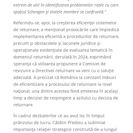
extrem de util în identificarea problemelor reale cu care
spațiul Schengen și statele membre se confruntă.”
Referindu-se, apoi, la creșterea eficienței sistemelor
de returnare, a menționat provocările care împiedică
implementarea eficientă a procedurilor de returnare,
precum și obstacolele și lacunele juridice și
operaționale evidențiate de evaluarea tematică în
domeniul returnării, derulată în 2024, exprimând
speranța că viitoarea propunere a Comisiei de
revizuire a Directivei returnare va veni cu o soluție
adecvată. A precizat că România ia constant măsuri
de eficientizare a procesului de returnare la nivel
național, una dintre acestea fiind emiterea în același
timp a deciziei de respingere a azilului cu decizia de
returnare.
În cadrul dezbaterilor ce au avut loc în timpul
prânzului de lucru, Cătălin Predoiu a subliniat
importanța relației strategice construită de-a lungul