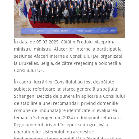
În data de 05.03.2025, Cătălin Predoiu, viceprim-
ministru, ministrul Afacerilor Interne, a participat la
sesiunea Afaceri Interne a Consiliului JAI, organizată
la Bruxelles, Belgia, de către Președinția poloneză a
Consiliului UE.
În cadrul lucrărilor Consiliului au fost dezbătute
subiecte referitoare la: starea generală a spațiului
Schengen; Decizia de punere în aplicare a Consiliului
de stabilire a unei recomandări privind domeniile
comune de îmbunătățire identificate în evaluarea
tematică Schengen din 2024 în domeniul returnării;
Regulamentul privind începerea progresivă a
operațiunilor sistemului intrare/ieșire;
implementarea interoperabilității; Planul de acțiune