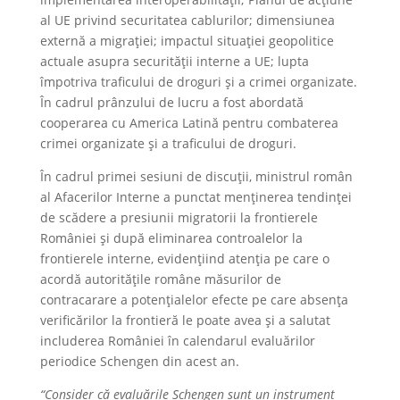
al UE privind securitatea cablurilor; dimensiunea
externă a migrației; impactul situației geopolitice
actuale asupra securității interne a UE; lupta
împotriva traficului de droguri și a crimei organizate.
În cadrul prânzului de lucru a fost abordată
cooperarea cu America Latină pentru combaterea
crimei organizate și a traficului de droguri.
În cadrul primei sesiuni de discuții, ministrul român
al Afacerilor Interne a punctat menținerea tendinței
de scădere a presiunii migratorii la frontierele
României și după eliminarea controalelor la
frontierele interne, evidențiind atenția pe care o
acordă autoritățile române măsurilor de
contracarare a potențialelor efecte pe care absența
verificărilor la frontieră le poate avea și a salutat
includerea României în calendarul evaluărilor
periodice Schengen din acest an.
“Consider că evaluările Schengen sunt un instrument