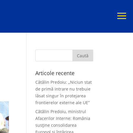
Articole recente
Cătălin Predoiu: „Niciun stat
de primă intrare nu trebuie
lăsat singur în protejarea
frontierelor externe ale UE”
Cătălin Predoiu, ministrul
Afacerilor Interne: România
susține consolidarea
Europol și întărirea