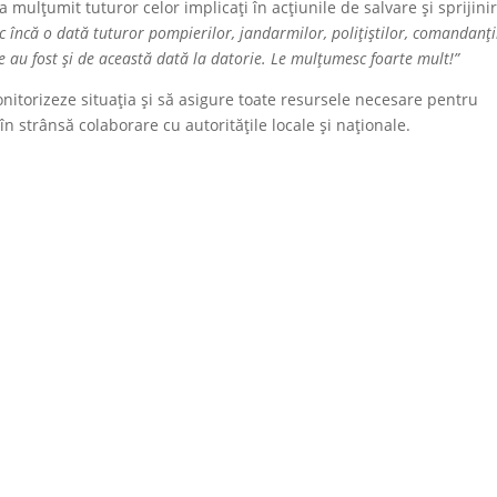
a mulțumit tuturor celor implicați în acțiunile de salvare și sprijini
încă o dată tuturor pompierilor, jandarmilor, polițiștilor, comandanți
re au fost și de această dată la datorie. Le mulțumesc foarte mult!”
nitorizeze situația și să asigure toate resursele necesare pentru
în strânsă colaborare cu autoritățile locale și naționale.