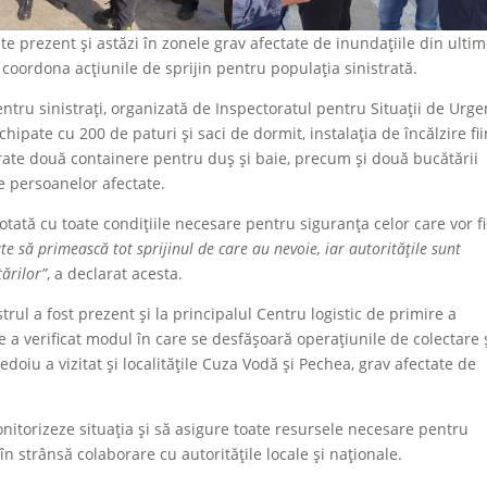
ste prezent și astăzi în zonele grav afectate de inundațiile din ulti
 a coordona acțiunile de sprijin pentru populația sinistrată.
entru sinistrați, organizată de Inspectoratul pentru Situații de Urge
chipate cu 200 de paturi și saci de dormit, instalația de încălzire fi
ate două containere pentru duș și baie, precum și două bucătării
e persoanelor afectate.
otată cu toate condițiile necesare pentru siguranța celor care vor fi
te să primească tot sprijinul de care au nevoie, iar autoritățile sunt
ărilor”
, a declarat acesta.
strul a fost prezent și la principalul Centru logistic de primire a
 a verificat modul în care se desfășoară operațiunile de colectare 
edoiu a vizitat și localitățile Cuza Vodă și Pechea, grav afectate de
nitorizeze situația și să asigure toate resursele necesare pentru
în strânsă colaborare cu autoritățile locale și naționale.