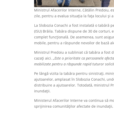
Ministrul Afacerilor Interne, Cătălin Predoiu, e
zile, pentru a evalua situația la fața locului și
La Slobozia Conachi a fost instalată o tabără p
(ISU) Brăila. Tabăra dispune de 30 de corturi, e
complet funcțională. De asemenea, sunt asigur
mobile, pentru a răspunde nevoilor de bază al
Ministrul Predoiu a subliniat că tabăra a fost d
cazați aici.
„Este o prioritate ca persoanele afecta
mobilizate pentru a răspunde rapid tuturor solicit
Pe lângă vizita la tabăra pentru sinistrați, mini
ajutoarelor, amplasat în Slobozia Conachi, unde
distribuire a ajutoarelor. Totodată, ministrul Pr
inundații.
Ministerul Afacerilor Interne va continua să mo
sprijinirea comunităților afectate de inundații, 