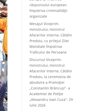
răspunsului european
împotriva criminalității
organizate
Mesajul Viceprim-
ministrului, ministrul
Afacerilor Interne, Cătălin
Predoiu, cu prilejul Zilei
Mondiale Împotriva
Traficului de Persoane
Discursul Viceprim-
ministrului, ministrul
Afacerilor Interne, Cătălin
Predoiu, la ceremonia de
absolvire a Promoției
„Constantin Brâncuși”- a
Academiei de Poliție
„Alexandru Ioan Cuza”- 29
iulie 2026