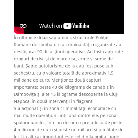
În ultimele două săptămâni, structurile Poliției
Române de combatere a criminalității organizate au
desfășurat 90 de acțiuni operative. Au fost capturate
droguri de risc și de mare risc, arme și sume de
bani. Șapte autoturisme de lux au fost puse sub
sechestru, cu o valoare totală de aproximativ 1,5
milioane de euro. Menționez două capturi
importante: peste 40 de kilograme de canabis în
Dâmbovița și alte 15 kilograme descoperite la Cluj-
Napoca, în două intervenții în flagrant.
S-a acționat și în zona criminalității economice cu
mai multe operațiuni, într-una dintre ele, pe zona
spălării banilor, într-un dosar cu prejudiciu de peste
4 milioane de euro și peste un miliard și jumătate de
lei. Un alt caz important este cel din Ialomița, unde