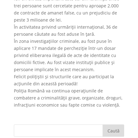
trei persoane sunt cercetate pentru aproape 2.000
de contracte de amanet false, cu un prejudiciu de
peste 3 milioane de lei.
În activitatea privind urmăriții internațional, 36 de
persoane căutate au fost aduse în țară.
În zona investigațiilor criminale, au fost puse în
aplicare 17 mandate de percheziție într-un dosar
privind eliberarea ilegală de acte de identitate cu
domicilii fictive. Au fost vizate instituții publice și
persoane implicate în acest mecanism.
Felicit polițiștii și structurile care au participat la
acțiunile din această perioadă!
Poliția Română va continua operațiunile de
combatere a criminalității grave, organizate, droguri,
infracțiuni economice sau fapte comise cu violență.