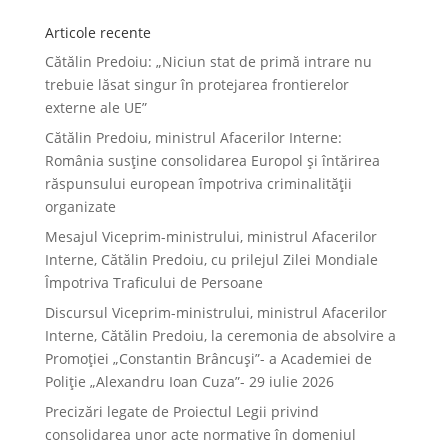
Articole recente
Cătălin Predoiu: „Niciun stat de primă intrare nu
trebuie lăsat singur în protejarea frontierelor
externe ale UE”
Cătălin Predoiu, ministrul Afacerilor Interne:
România susține consolidarea Europol și întărirea
răspunsului european împotriva criminalității
organizate
Mesajul Viceprim-ministrului, ministrul Afacerilor
Interne, Cătălin Predoiu, cu prilejul Zilei Mondiale
Împotriva Traficului de Persoane
Discursul Viceprim-ministrului, ministrul Afacerilor
Interne, Cătălin Predoiu, la ceremonia de absolvire a
Promoției „Constantin Brâncuși”- a Academiei de
Poliție „Alexandru Ioan Cuza”- 29 iulie 2026
Precizări legate de Proiectul Legii privind
consolidarea unor acte normative în domeniul