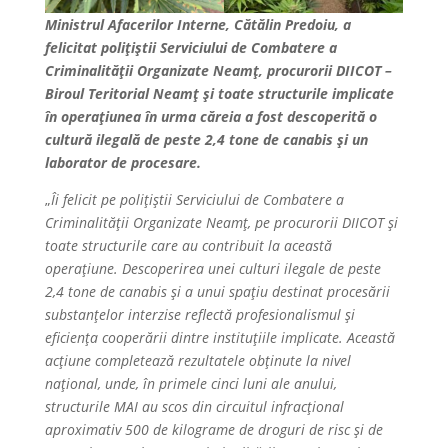
Ministrul Afacerilor Interne, Cătălin Predoiu, a
felicitat polițiștii Serviciului de Combatere a
Criminalității Organizate Neamț, procurorii DIICOT –
Biroul Teritorial Neamț și toate structurile implicate
în operațiunea în urma căreia a fost descoperită o
cultură ilegală de peste 2,4 tone de canabis și un
laborator de procesare.
„
Îi felicit pe polițiștii Serviciului de Combatere a
Criminalității Organizate Neamț, pe procurorii DIICOT și
toate structurile care au contribuit la această
operațiune. Descoperirea unei culturi ilegale de peste
2,4 tone de canabis și a unui spațiu destinat procesării
substanțelor interzise reflectă profesionalismul și
eficiența cooperării dintre instituțiile implicate. Această
acțiune completează rezultatele obținute la nivel
național, unde, în primele cinci luni ale anului,
structurile MAI au scos din circuitul infracțional
aproximativ 500 de kilograme de droguri de risc și de