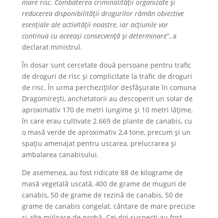
mare risc. Combaterea criminalității organizate și
reducerea disponibilității drogurilor rămân obiective
esențiale ale activității noastre, iar acțiunile vor
continua cu aceeași consecvență și determinare
”, a
declarat ministrul.
În dosar sunt cercetate două persoane pentru trafic
de droguri de risc și complicitate la trafic de droguri
de risc. În urma perchezițiilor desfășurate în comuna
Dragomirești, anchetatorii au descoperit un solar de
aproximativ 170 de metri lungime și 10 metri lățime,
în care erau cultivate 2.669 de plante de canabis, cu
o masă verde de aproximativ 2,4 tone, precum și un
spațiu amenajat pentru uscarea, prelucrarea și
ambalarea canabisului.
De asemenea, au fost ridicate 88 de kilograme de
masă vegetală uscată, 400 de grame de muguri de
canabis, 50 de grame de rezină de canabis, 50 de
grame de canabis congelat, cântare de mare precizie
și alte mijloace de probă. Cei doi suspecți au fost