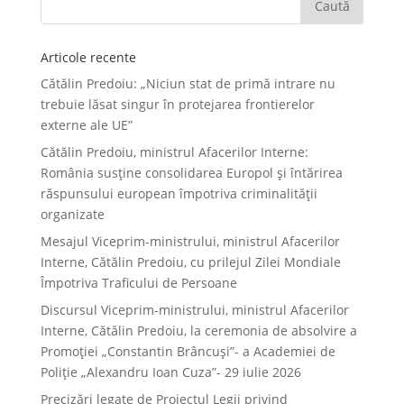
Articole recente
Cătălin Predoiu: „Niciun stat de primă intrare nu
trebuie lăsat singur în protejarea frontierelor
externe ale UE”
Cătălin Predoiu, ministrul Afacerilor Interne:
România susține consolidarea Europol și întărirea
răspunsului european împotriva criminalității
organizate
Mesajul Viceprim-ministrului, ministrul Afacerilor
Interne, Cătălin Predoiu, cu prilejul Zilei Mondiale
Împotriva Traficului de Persoane
Discursul Viceprim-ministrului, ministrul Afacerilor
Interne, Cătălin Predoiu, la ceremonia de absolvire a
Promoției „Constantin Brâncuși”- a Academiei de
Poliție „Alexandru Ioan Cuza”- 29 iulie 2026
Precizări legate de Proiectul Legii privind