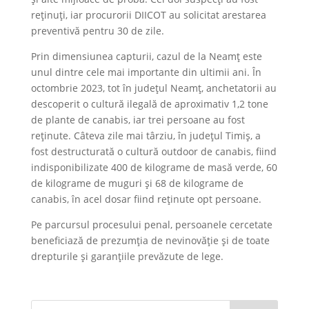
reținuți, iar procurorii DIICOT au solicitat arestarea
preventivă pentru 30 de zile.
Prin dimensiunea capturii, cazul de la Neamț este
unul dintre cele mai importante din ultimii ani. În
octombrie 2023, tot în județul Neamț, anchetatorii au
descoperit o cultură ilegală de aproximativ 1,2 tone
de plante de canabis, iar trei persoane au fost
reținute. Câteva zile mai târziu, în județul Timiș, a
fost destructurată o cultură outdoor de canabis, fiind
indisponibilizate 400 de kilograme de masă verde, 60
de kilograme de muguri și 68 de kilograme de
canabis, în acel dosar fiind reținute opt persoane.
Pe parcursul procesului penal, persoanele cercetate
beneficiază de prezumția de nevinovăție și de toate
drepturile și garanțiile prevăzute de lege.