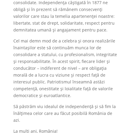
consolidate. Independența câștigată în 1877 ne
obligă și în prezent să rămânem consecvenți
valorilor care stau la temelia apartenenței noastre:
libertate, stat de drept, solidaritate, respect pentru
demnitatea umană și angajament pentru pace.
Cel mai demn mod de a celebra și onora realizările
înaintașilor este să continuăm munca lor de
consolidare a statului, cu profesionalism, integritate
și responsabilitate. În acest spirit, fiecare lider și
conducător – indiferent de nivel – are obligația
morală de a lucra cu viziune și respect față de
interesul public. Patriotismul înseamnă astăzi
competență, onestitate și loialitate față de valorile
democratice și euroatlantice.
Să păstrăm viu idealul de independență și să fim la
înălțimea celor care au făcut posibilă România de
azi.
La mulți ani, România!