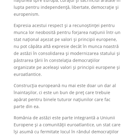
națiunea spre Europa, curajul și sacrificiul arătate în
lupta pentru independență, libertate, democrație și
europenism.
Expresia acestui respect și a recunoștinței pentru
munca lor neobosită pentru forjarea națiunii într-un
stat naţional așezat pe valori și principii europene,
nu pot căpăta altă expresie decât în munca noastră
de astăzi în consolidarea și modernizarea statului și
păstrarea țării în constelația democrațiilor
organizate pe aceleași valori și principii europene și
euroatlantice.
Construcția europeană nu mai este doar un dar al
înaintașilor, ci este un bun de preț care trebuie
apărat pentru binele tuturor națiunilor care fac
parte din ea.
România de astăzi este parte integrantă a Uniunii
Europene și a comunității euroatlantice, un stat care
își asumă cu fermitate locul în rândul democrațiilor