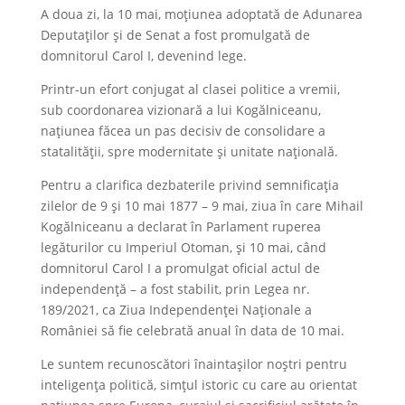
A doua zi, la 10 mai, moțiunea adoptată de Adunarea
Deputaților și de Senat a fost promulgată de
domnitorul Carol I, devenind lege.
Printr-un efort conjugat al clasei politice a vremii,
sub coordonarea vizionară a lui Kogălniceanu,
națiunea făcea un pas decisiv de consolidare a
statalității, spre modernitate și unitate națională.
Pentru a clarifica dezbaterile privind semnificația
zilelor de 9 și 10 mai 1877 – 9 mai, ziua în care Mihail
Kogălniceanu a declarat în Parlament ruperea
legăturilor cu Imperiul Otoman, și 10 mai, când
domnitorul Carol I a promulgat oficial actul de
independență – a fost stabilit, prin Legea nr.
189/2021, ca Ziua Independenței Naționale a
României să fie celebrată anual în data de 10 mai.
Le suntem recunoscători înaintașilor noștri pentru
inteligența politică, simțul istoric cu care au orientat