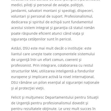
medici, piloți și personal de aviație, polițiști,
jandarmi, salvatori montani și speologi, dispeceri,
voluntari și personal de suport. Profesionalismul,
dedicarea și spiritul de echipă sunt fundamentul
acestui sistem integrat și garanția că statul român
poate răspunde eficient atunci când viața și
siguranța cetățenilor sunt în pericol.
Astăzi, DSU este mai mult decât o instituție: este
liantul care unește toate componentele sistemului
de urgență într-un efort comun, coerent și
profesionist. Prin integrare, colaborarea cu restul
structurilor MAI, utilizarea inteligentă a fondurilor
europene și implicare activă la nivel internațional,
DSU rămâne un pilon esențial al siguranței naționale
și al protecției vieții.
Felicit și mulțumesc Departamentului pentru Situații
de Urgență pentru profesionalismul dovedit și
pentru rezultatele obținute. Le urez mult succes în