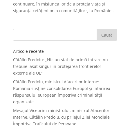
continuare, în misiunea lor de a proteja viața și
siguranța cetățenilor, a comunităților și a României.
Articole recente
Cătălin Predoiu: „Niciun stat de primă intrare nu
trebuie lăsat singur în protejarea frontierelor
externe ale UE”
Cătălin Predoiu, ministrul Afacerilor Interne:
România susține consolidarea Europol și întărirea
răspunsului european împotriva criminalității
organizate
Mesajul Viceprim-ministrului, ministrul Afacerilor
Interne, Cătălin Predoiu, cu prilejul Zilei Mondiale
Împotriva Traficului de Persoane