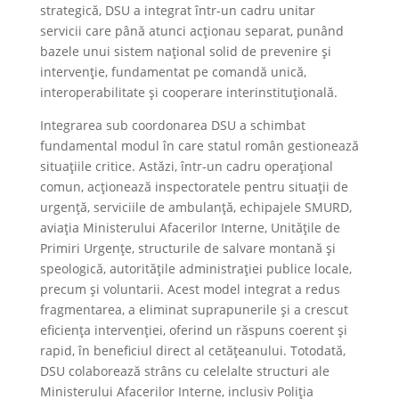
strategică, DSU a integrat într-un cadru unitar
servicii care până atunci acționau separat, punând
bazele unui sistem național solid de prevenire și
intervenție, fundamentat pe comandă unică,
interoperabilitate și cooperare interinstituțională.
Integrarea sub coordonarea DSU a schimbat
fundamental modul în care statul român gestionează
situațiile critice. Astăzi, într-un cadru operațional
comun, acționează inspectoratele pentru situații de
urgență, serviciile de ambulanță, echipajele SMURD,
aviația Ministerului Afacerilor Interne, Unitățile de
Primiri Urgențe, structurile de salvare montană și
speologică, autoritățile administrației publice locale,
precum și voluntarii. Acest model integrat a redus
fragmentarea, a eliminat suprapunerile și a crescut
eficiența intervenției, oferind un răspuns coerent și
rapid, în beneficiul direct al cetățeanului. Totodată,
DSU colaborează strâns cu celelalte structuri ale
Ministerului Afacerilor Interne, inclusiv Poliția