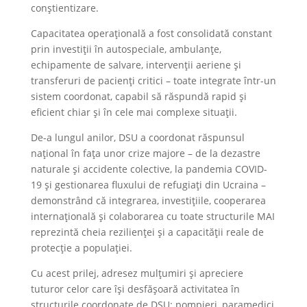
conștientizare.
Capacitatea operațională a fost consolidată constant
prin investiții în autospeciale, ambulanțe,
echipamente de salvare, intervenții aeriene și
transferuri de pacienți critici – toate integrate într-un
sistem coordonat, capabil să răspundă rapid și
eficient chiar și în cele mai complexe situații.
De-a lungul anilor, DSU a coordonat răspunsul
național în fața unor crize majore – de la dezastre
naturale și accidente colective, la pandemia COVID-
19 și gestionarea fluxului de refugiați din Ucraina –
demonstrând că integrarea, investițiile, cooperarea
internațională și colaborarea cu toate structurile MAI
reprezintă cheia rezilienței și a capacității reale de
protecție a populației.
Cu acest prilej, adresez mulțumiri și apreciere
tuturor celor care își desfășoară activitatea în
structurile coordonate de DSU: pompieri, paramedici,