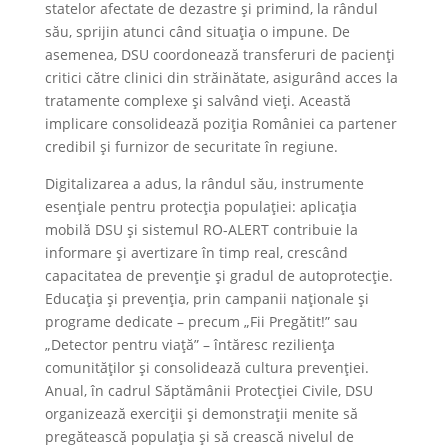
statelor afectate de dezastre și primind, la rândul
său, sprijin atunci când situația o impune. De
asemenea, DSU coordonează transferuri de pacienți
critici către clinici din străinătate, asigurând acces la
tratamente complexe și salvând vieți. Această
implicare consolidează poziția României ca partener
credibil și furnizor de securitate în regiune.
Digitalizarea a adus, la rândul său, instrumente
esențiale pentru protecția populației: aplicația
mobilă DSU și sistemul RO-ALERT contribuie la
informare și avertizare în timp real, crescând
capacitatea de prevenție și gradul de autoprotecție.
Educația și prevenția, prin campanii naționale și
programe dedicate – precum „Fii Pregătit!” sau
„Detector pentru viață” – întăresc reziliența
comunităților și consolidează cultura prevenției.
Anual, în cadrul Săptămânii Protecției Civile, DSU
organizează exerciții și demonstrații menite să
pregătească populația și să crească nivelul de