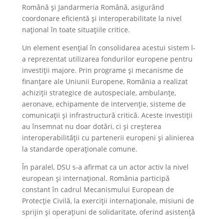
Română și Jandarmeria Română, asigurând
coordonare eficientă și interoperabilitate la nivel
național în toate situațiile critice.
Un element esențial în consolidarea acestui sistem l-
a reprezentat utilizarea fondurilor europene pentru
investiții majore. Prin programe și mecanisme de
finanțare ale Uniunii Europene, România a realizat
achiziții strategice de autospeciale, ambulanțe,
aeronave, echipamente de intervenție, sisteme de
comunicații și infrastructură critică. Aceste investiții
au însemnat nu doar dotări, ci și creșterea
interoperabilității cu partenerii europeni și alinierea
la standarde operaționale comune.
În paralel, DSU s-a afirmat ca un actor activ la nivel
european și internațional. România participă
constant în cadrul Mecanismului European de
Protecție Civilă, la exerciții internaționale, misiuni de
sprijin și operațiuni de solidaritate, oferind asistență