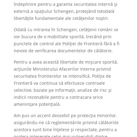
îndeplinire pentru a garanta securitatea internă și
externă a spațiului Schengen, protejând totodată
libertățile fundamentale ale cetățenilor noștri.
Odată cu intrarea în Schengen, cetățenii români se
vor bucura de o mobilitate sporită, trecând prin
punctele de control ale Poliției de Frontieră fără a fi
nevoie de verificarea documentelor de călătorie.
Pentru a avea această libertate de mișcare sporită,
acțiunile Ministerului Afacerilor Interne privind
securitatea frontierelor se intensifică. Poliția de
Frontieră va continua să efectueze controale
selective, bazate pe informații, analize de risc și
indicii rezonabile pentru a contracara orice
amenințare potențială.
Am pus un accent deosebit pe protecția minorilor,
asigurându-ne că reglementările privind călătoriile
acestora sunt bine înțelese și respectate, pentru a
proteja interesele celor mai vulnerabili dintre