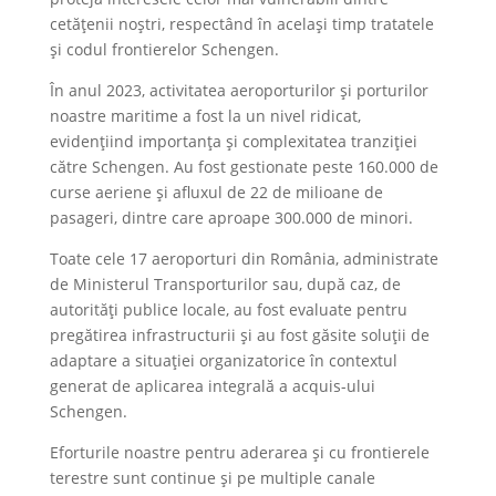
cetățenii noștri, respectând în același timp tratatele
și codul frontierelor Schengen.
În anul 2023, activitatea aeroporturilor și porturilor
noastre maritime a fost la un nivel ridicat,
evidențiind importanța și complexitatea tranziției
către Schengen. Au fost gestionate peste 160.000 de
curse aeriene și afluxul de 22 de milioane de
pasageri, dintre care aproape 300.000 de minori.
Toate cele 17 aeroporturi din România, administrate
de Ministerul Transporturilor sau, după caz, de
autorități publice locale, au fost evaluate pentru
pregătirea infrastructurii și au fost găsite soluții de
adaptare a situației organizatorice în contextul
generat de aplicarea integrală a acquis-ului
Schengen.
Eforturile noastre pentru aderarea și cu frontierele
terestre sunt continue și pe multiple canale