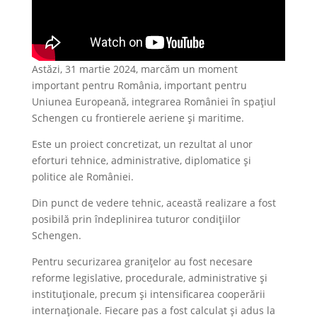
Astăzi, 31 martie 2024, marcăm un moment
important pentru România, important pentru
Uniunea Europeană, integrarea României în spațiul
Schengen cu frontierele aeriene și maritime.
Este un proiect concretizat, un rezultat al unor
eforturi tehnice, administrative, diplomatice și
politice ale României.
Din punct de vedere tehnic, această realizare a fost
posibilă prin îndeplinirea tuturor condițiilor
Schengen.
Pentru securizarea granițelor au fost necesare
reforme legislative, procedurale, administrative și
instituționale, precum și intensificarea cooperării
internaționale. Fiecare pas a fost calculat și adus la