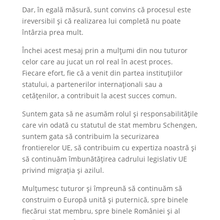
Dar, în egală măsură, sunt convins că procesul este
ireversibil și că realizarea lui completă nu poate
întârzia prea mult.
Închei acest mesaj prin a mulțumi din nou tuturor
celor care au jucat un rol real în acest proces.
Fiecare efort, fie că a venit din partea instituțiilor
statului, a partenerilor internaționali sau a
cetățenilor, a contribuit la acest succes comun.
Suntem gata să ne asumăm rolul și responsabilitățile
care vin odată cu statutul de stat membru Schengen,
suntem gata să contribuim la securizarea
frontierelor UE, să contribuim cu expertiza noastră și
să continuăm îmbunătățirea cadrului legislativ UE
privind migrația și azilul.
Mulțumesc tuturor și împreună să continuăm să
construim o Europă unită și puternică, spre binele
fiecărui stat membru, spre binele României și al