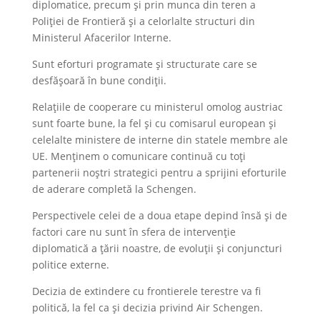
diplomatice, precum și prin munca din teren a
Poliției de Frontieră și a celorlalte structuri din
Ministerul Afacerilor Interne.
Sunt eforturi programate și structurate care se
desfășoară în bune condiții.
Relațiile de cooperare cu ministerul omolog austriac
sunt foarte bune, la fel și cu comisarul european și
celelalte ministere de interne din statele membre ale
UE. Menținem o comunicare continuă cu toți
partenerii noștri strategici pentru a sprijini eforturile
de aderare completă la Schengen.
Perspectivele celei de a doua etape depind însă și de
factori care nu sunt în sfera de intervenție
diplomatică a țării noastre, de evoluții și conjuncturi
politice externe.
Decizia de extindere cu frontierele terestre va fi
politică, la fel ca și decizia privind Air Schengen.