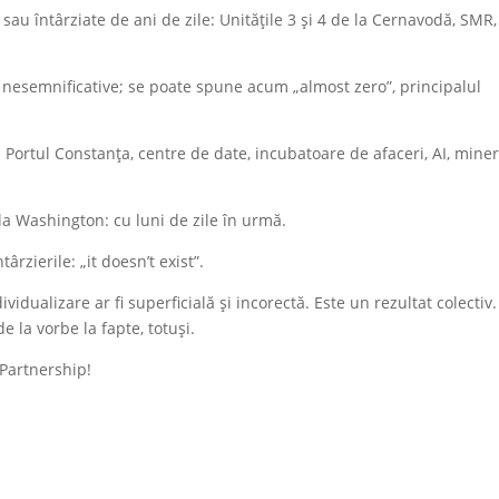
au întârziate de ani de zile: Unitățile 3 și 4 de la Cernavodă, SMR,
FE: nesemnificative; se poate spune acum „almost zero”, principalul
e: Portul Constanța, centre de date, incubatoare de afaceri, AI, mine
 la Washington: cu luni de zile în urmă.
rzierile: „it doesn’t exist”.
idualizare ar fi superficială și incorectă. Este un rezultat colectiv.
e la vorbe la fapte, totuși.
Partnership!