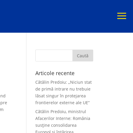
Articole recente
Cătălin Predoiu: „Niciun stat
de primă intrare nu trebuie
ând
lăsat singur în protejarea
spre
frontierelor externe ale UE”
om
Cătălin Predoiu, ministrul
Afacerilor Interne: România
susține consolidarea
Europol și întărirea