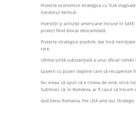
Proiecte economice strategice cu SUA stagnate s
Coridorul Vertical.
Investiții și achiziții americane incluse în SA
proiect fiind blocat deocamdată.
Proiecte strategice posibile, dar încă neinițiat
rare.
Ultima vizită substanțială a unui oficial român
Guvern cu puteri depline care să recupereze întâ
Nu vreau să spun că e cineva de vină; orice indiv
Subliniez că, în România, ar fi cazul să trecem d
God bless Romania, the USA and our Strategic 