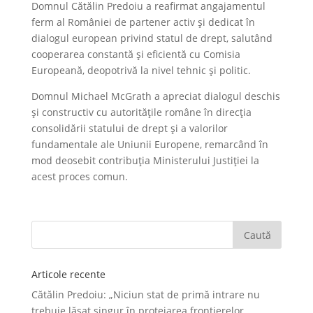
Domnul Cătălin Predoiu a reafirmat angajamentul
ferm al României de partener activ și dedicat în
dialogul european privind statul de drept, salutând
cooperarea constantă și eficientă cu Comisia
Europeană, deopotrivă la nivel tehnic și politic.
Domnul Michael McGrath a apreciat dialogul deschis
și constructiv cu autoritățile române în direcția
consolidării statului de drept și a valorilor
fundamentale ale Uniunii Europene, remarcând în
mod deosebit contribuția Ministerului Justiției la
acest proces comun.
Articole recente
Cătălin Predoiu: „Niciun stat de primă intrare nu
trebuie lăsat singur în protejarea frontierelor