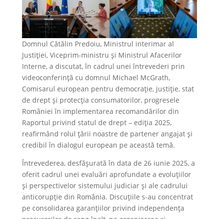
Domnul Cătălin Predoiu, Ministrul interimar al
Justiției, Viceprim-ministru și Ministrul Afacerilor
Interne, a discutat, în cadrul unei întrevederi prin
videoconferință cu domnul Michael McGrath,
Comisarul european pentru democrație, justiție, stat
de drept și protecția consumatorilor, progresele
României în implementarea recomandărilor din
Raportul privind statul de drept – ediția 2025,
reafirmând rolul țării noastre de partener angajat și
credibil în dialogul european pe această temă.
Întrevederea, desfășurată în data de 26 iunie 2025, a
oferit cadrul unei evaluări aprofundate a evoluțiilor
și perspectivelor sistemului judiciar și ale cadrului
anticorupție din România. Discuțiile s-au concentrat
pe consolidarea garanțiilor privind independența