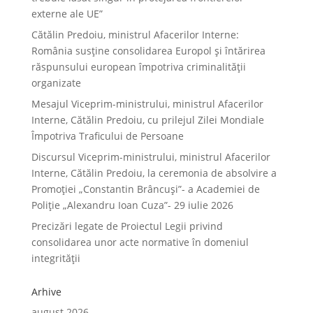
externe ale UE”
Cătălin Predoiu, ministrul Afacerilor Interne:
România susține consolidarea Europol și întărirea
răspunsului european împotriva criminalității
organizate
Mesajul Viceprim-ministrului, ministrul Afacerilor
Interne, Cătălin Predoiu, cu prilejul Zilei Mondiale
Împotriva Traficului de Persoane
Discursul Viceprim-ministrului, ministrul Afacerilor
Interne, Cătălin Predoiu, la ceremonia de absolvire a
Promoției „Constantin Brâncuși”- a Academiei de
Poliție „Alexandru Ioan Cuza”- 29 iulie 2026
Precizări legate de Proiectul Legii privind
consolidarea unor acte normative în domeniul
integrității
Arhive
august 2026