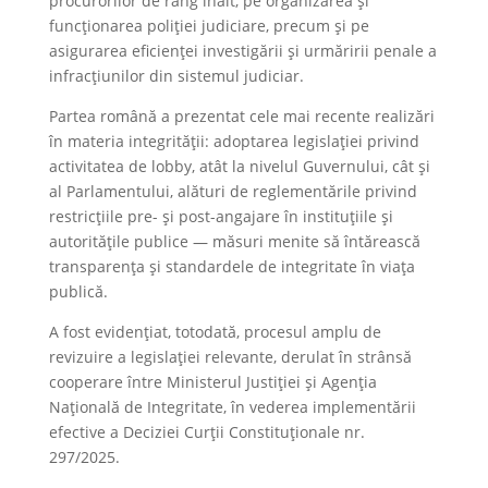
procurorilor de rang înalt, pe organizarea și
funcționarea poliției judiciare, precum și pe
asigurarea eficienței investigării și urmăririi penale a
infracțiunilor din sistemul judiciar.
Partea română a prezentat cele mai recente realizări
în materia integrității: adoptarea legislației privind
activitatea de lobby, atât la nivelul Guvernului, cât și
al Parlamentului, alături de reglementările privind
restricțiile pre- și post-angajare în instituțiile și
autoritățile publice — măsuri menite să întărească
transparența și standardele de integritate în viața
publică.
A fost evidențiat, totodată, procesul amplu de
revizuire a legislației relevante, derulat în strânsă
cooperare între Ministerul Justiției și Agenția
Națională de Integritate, în vederea implementării
efective a Deciziei Curții Constituționale nr.
297/2025.