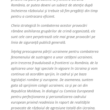
România, ar putea deveni un subiect de atenție după
încheierea războiului și trebuie să fim pregătiți din timp
pentru a contracara eficient.
Cheia strategică în combaterea acestor provocări
rămâne anihilarea grupărilor de crimă organizată, ele
sunt cele care perpetrează cele mai grave provocări pe
linia de siguranță publică generală.
Înțeleg preocuparea părții ucrainene pentru combaterea
fenomenului de sustragere a unor cetățeni ucraineni,
prin trecerea frauduloasă a frontierei cu România, de la
aplicarea unor legi speciale în vigoare în Ucraina și vom
continua să acordăm sprijin, în cadrul și pe baza
legislației române și europene. De asemenea, suntem
gata să sprijinim colegii ucraineni, ca și pe cei din
Republica Moldova, în dialogul cu Comisia Europeană
pentru perfecționarea și personalizarea cadrului
european privind readmisia în raport de realitățile
provocate de războiul de agresiune totală din Ucraina.