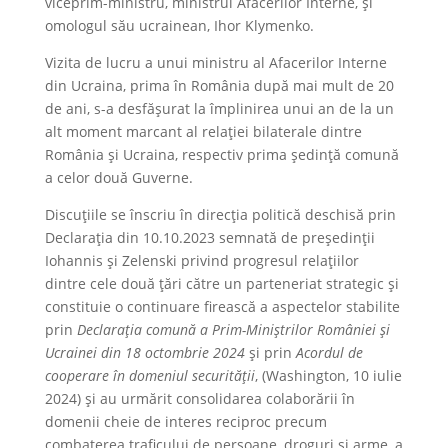
viceprim-ministru, ministrul Afacerilor Interne, și
omologul său ucrainean, Ihor Klymenko.
Vizita de lucru a unui ministru al Afacerilor Interne
din Ucraina, prima în România după mai mult de 20
de ani, s-a desfășurat la împlinirea unui an de la un
alt moment marcant al relației bilaterale dintre
România și Ucraina, respectiv prima ședință comună
a celor două Guverne.
Discuțiile se înscriu în direcția politică deschisă prin
Declarația din 10.10.2023 semnată de președinții
Iohannis și Zelenski privind progresul relațiilor
dintre cele două țări către un parteneriat strategic și
constituie o continuare firească a aspectelor stabilite
prin
Declarația comună a Prim-Miniștrilor României și
Ucrainei din 18 octombrie 2024
și prin
Acordul de
cooperare în domeniul securității
, (Washington, 10 iulie
2024) și au urmărit consolidarea colaborării în
domenii cheie de interes reciproc precum
combaterea traficului de persoane, droguri și arme, a