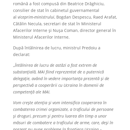
română a fost compusă din Beatrice Drăghiciu,
consilier de stat în cabinetul guvernamental
al
viceprim-ministrului
, Bogdan Despescu, Raed Arafat,
Cătălin Necula, secretari de stat în Ministerul
Afacerilor Interne și Nușa Coman, director general în
Ministerul Afacerilor Interne.
După întâlnirea de lucru, ministrul Predoiu a
declarat:
,,
Întâlnirea de lucru de astăzi a fost extrem de
substanțială, MAI fiind reprezentat de o puternică
delegație, având în vedere importanța prezentă și de
perspectivă a cooperării cu Ucraina în domenii de
competență ale MAI.
Vom crește atenția și vom intensifica cooperarea în
combaterea crimei organizate, a traficului de persoane
și droguri, precum și pentru luarea din timp a unor
măsuri de combatere a traficului de arme, care, deși în
prezent nu pune probleme la frontiera Ucraina –