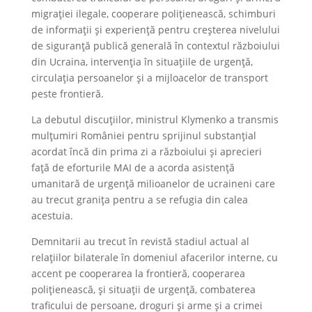
migrației ilegale, cooperare polițienească, schimburi
de informații și experiență pentru creșterea nivelului
de siguranță publică generală în contextul războiului
din Ucraina, intervenția în situațiile de urgență,
circulația persoanelor și a mijloacelor de transport
peste frontieră.
La debutul discuțiilor, ministrul Klymenko a transmis
mulțumiri României pentru sprijinul substanțial
acordat încă din prima zi a războiului și aprecieri
față de eforturile MAI de a acorda asistență
umanitară de urgență milioanelor de ucraineni care
au trecut granița pentru a se refugia din calea
acestuia.
Demnitarii au trecut în revistă stadiul actual al
relațiilor bilaterale în domeniul afacerilor interne, cu
accent pe cooperarea la frontieră, cooperarea
polițienească, și situații de urgență, combaterea
traficului de persoane, droguri și arme și a crimei