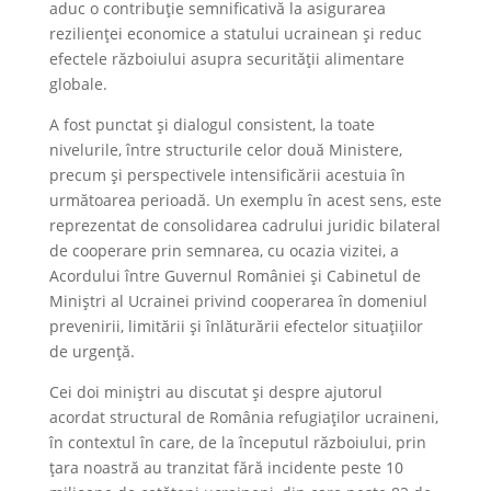
aduc o contribuție semnificativă la asigurarea
rezilienței economice a statului ucrainean și reduc
efectele războiului asupra securității alimentare
globale.
A fost punctat și dialogul consistent, la toate
nivelurile, între structurile celor două Ministere,
precum și perspectivele intensificării acestuia în
următoarea perioadă. Un exemplu în acest sens, este
reprezentat de consolidarea cadrului juridic bilateral
de cooperare prin semnarea, cu ocazia vizitei, a
Acordului între Guvernul României și Cabinetul de
Miniștri al Ucrainei privind cooperarea în domeniul
prevenirii, limitării şi înlăturării efectelor situațiilor
de urgență.
Cei doi miniștri au discutat și despre ajutorul
acordat structural de România refugiaților ucraineni,
în contextul în care, de la începutul războiului, prin
țara noastră au tranzitat fără incidente peste 10