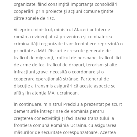
organizate, fiind consimțită importanța consolidării
cooperării prin proiecte și acțiuni comune țintite
către zonele de risc.
Viceprim-ministrul, ministrul Afacerilor Interne
român a evidențiat că prevenirea și combaterea
criminalității organizate transfrontaliere reprezintă o
prioritate a MAI. Riscurile crescute generate de
traficul de migranți, traficul de persoane, traficul ilicit
de arme de foc, traficul de droguri, terorism și alte
infracțiuni grave, necesită o coordonare și o
cooperare operațională strânse. Partenerul de
discuție a transmis asigurări că aceste aspecte se
află și în atenția MAI ucrainean.
În continuare, ministrul Predoiu a prezentat pe scurt
demersurile întreprinse de România pentru
creșterea conectivității și facilitarea tranzitului la
frontiera comună România-Ucraina, cu asigurarea
măsurilor de securitate corespunzătoare. Acestea