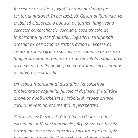
În ceea ce privește refugiații ucraineni rămași pe
teritoriul național, în perspectivă, Guvernul României va
trebui să elaboreze o politică pe termen lung având
caracter comprehensiv, care să treacă dincolo de
importantul ajutor (financiar, logistic, instituțional)
acordat pe perioada de război, având în vedere că
rezidența și integrarea socială și economică pe termen
lung în societatea românească va consolida minoritatea
ucraineană din România și va necesita măsuri coerente
de integrare culturală.
Un aspect interesant al discuțiilor l-a constituit
problematica regimului juridic al deținerii și utilizării
dronelor după încheierea războiului, aspect asupra
căruia ne vom apleca atenția în perspectivă.
Concluzionez în sensul că întâlnirea de lucru a fost
extrem de utilă pentru ambele părți și am pus bazele
principiale ale unei cooperări structurate pe multiple
domenii de competență ale celor două importante