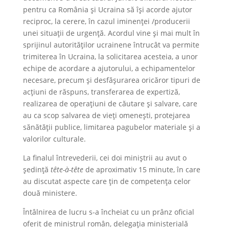
pentru ca România și Ucraina să își acorde ajutor
reciproc, la cerere, în cazul iminenţei /producerii
unei situații de urgență. Acordul vine și mai mult în
sprijinul autorităților ucrainene întrucât va permite
trimiterea în Ucraina, la solicitarea acesteia, a unor
echipe de acordare a ajutorului, a echipamentelor
necesare, precum și desfășurarea oricăror tipuri de
acțiuni de răspuns, transferarea de expertiză,
realizarea de operațiuni de căutare și salvare, care
au ca scop salvarea de vieți omenești, protejarea
sănătății publice, limitarea pagubelor materiale și a
valorilor culturale.
La finalul întrevederii, cei doi miniștrii au avut o
ședință
tête-à-tête
de aproximativ 15 minute, în care
au discutat aspecte care țin de competența celor
două ministere.
Întâlnirea de lucru s-a încheiat cu un prânz oficial
oferit de ministrul român, delegația ministerială