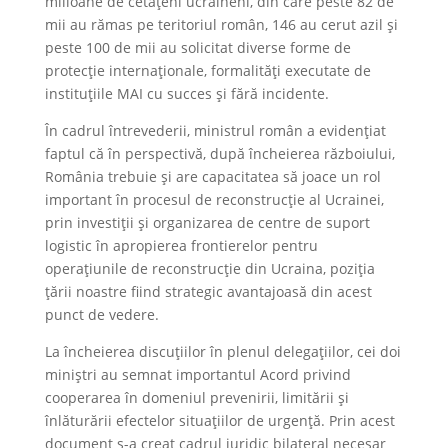
milioane de cetățeni ucraineni, din care peste 82 de
mii au rămas pe teritoriul român, 146 au cerut azil și
peste 100 de mii au solicitat diverse forme de
protecție internaționale, formalități executate de
instituțiile MAI cu succes și fără incidente.
În cadrul întrevederii, ministrul român a evidențiat
faptul că în perspectivă, după încheierea războiului,
România trebuie și are capacitatea să joace un rol
important în procesul de reconstrucție al Ucrainei,
prin investiții și organizarea de centre de suport
logistic în apropierea frontierelor pentru
operațiunile de reconstrucție din Ucraina, poziția
țării noastre fiind strategic avantajoasă din acest
punct de vedere.
La încheierea discuțiilor în plenul delegațiilor, cei doi
miniștri au semnat importantul Acord privind
cooperarea în domeniul prevenirii, limitării și
înlăturării efectelor situațiilor de urgență. Prin acest
document s-a creat cadrul juridic bilateral necesar