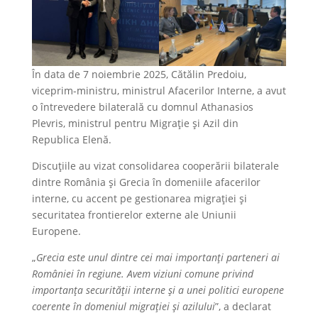
În data de 7 noiembrie 2025, Cătălin Predoiu,
viceprim-ministru, ministrul Afacerilor Interne, a avut
o întrevedere bilaterală cu domnul Athanasios
Plevris, ministrul pentru Migrație și Azil din
Republica Elenă.
Discuțiile au vizat consolidarea cooperării bilaterale
dintre România și Grecia în domeniile afacerilor
interne, cu accent pe gestionarea migrației și
securitatea frontierelor externe ale Uniunii
Europene.
„
Grecia este unul dintre cei mai importanți parteneri ai
României în regiune. Avem viziuni comune privind
importanța securității interne și a unei politici europene
coerente în domeniul migrației și azilului
”, a declarat