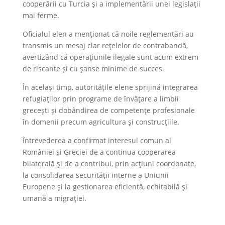
cooperării cu Turcia și a implementării unei legislații
mai ferme.
Oficialul elen a menționat că noile reglementări au
transmis un mesaj clar rețelelor de contrabandă,
avertizând că operațiunile ilegale sunt acum extrem
de riscante și cu șanse minime de succes.
În același timp, autoritățile elene sprijină integrarea
refugiaților prin programe de învățare a limbii
grecești și dobândirea de competențe profesionale
în domenii precum agricultura și construcțiile.
Întrevederea a confirmat interesul comun al
României și Greciei de a continua cooperarea
bilaterală și de a contribui, prin acțiuni coordonate,
la consolidarea securității interne a Uniunii
Europene și la gestionarea eficientă, echitabilă și
umană a migrației.