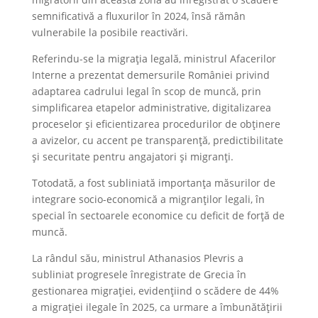
semnificativă a fluxurilor în 2024, însă rămân
vulnerabile la posibile reactivări.
Referindu-se la migrația legală, ministrul Afacerilor
Interne a prezentat demersurile României privind
adaptarea cadrului legal în scop de muncă, prin
simplificarea etapelor administrative, digitalizarea
proceselor și eficientizarea procedurilor de obținere
a avizelor, cu accent pe transparență, predictibilitate
și securitate pentru angajatori și migranți.
Totodată, a fost subliniată importanța măsurilor de
integrare socio-economică a migranților legali, în
special în sectoarele economice cu deficit de forță de
muncă.
La rândul său, ministrul Athanasios Plevris a
subliniat progresele înregistrate de Grecia în
gestionarea migrației, evidențiind o scădere de 44%
a migrației ilegale în 2025, ca urmare a îmbunătățirii