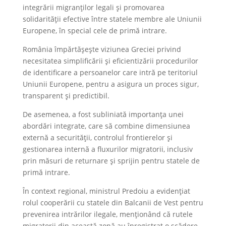
integrării migranților legali și promovarea
solidarității efective între statele membre ale Uniunii
Europene, în special cele de primă intrare.
România împărtășește viziunea Greciei privind
necesitatea simplificării și eficientizării procedurilor
de identificare a persoanelor care intră pe teritoriul
Uniunii Europene, pentru a asigura un proces sigur,
transparent și predictibil.
De asemenea, a fost subliniată importanța unei
abordări integrate, care să combine dimensiunea
externă a securității, controlul frontierelor și
gestionarea internă a fluxurilor migratorii, inclusiv
prin măsuri de returnare și sprijin pentru statele de
primă intrare.
În context regional, ministrul Predoiu a evidențiat
rolul cooperării cu statele din Balcanii de Vest pentru
prevenirea intrărilor ilegale, menționând că rutele
migratorii din această zonă au înregistrat o scădere