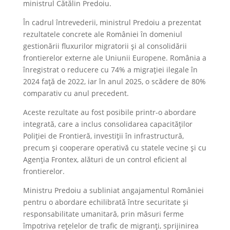
ministrul Cătălin Predoiu.
În cadrul întrevederii, ministrul Predoiu a prezentat
rezultatele concrete ale României în domeniul
gestionării fluxurilor migratorii și al consolidării
frontierelor externe ale Uniunii Europene. România a
înregistrat o reducere cu 74% a migrației ilegale în
2024 față de 2022, iar în anul 2025, o scădere de 80%
comparativ cu anul precedent.
Aceste rezultate au fost posibile printr-o abordare
integrată, care a inclus consolidarea capacităților
Poliției de Frontieră, investiții în infrastructură,
precum și cooperare operativă cu statele vecine și cu
Agenția Frontex, alături de un control eficient al
frontierelor.
Ministru Predoiu a subliniat angajamentul României
pentru o abordare echilibrată între securitate și
responsabilitate umanitară, prin măsuri ferme
împotriva rețelelor de trafic de migranți, sprijinirea