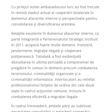
Cu prilejul vizitei ambasadorului turc au fost trecute
în revistă stadiul actual al cooperării bilaterale în
domeniul afacerilor interne și perspectivele pentru
consolidarea și diversificarea acesteia.
Relațiile excelente în domeniul afacerilor interne, ca
parte integrantă a Parteneriatului Strategic instituit
în 2011, acoperă foarte multe domenii: frontieră,
jandarmerie, migrație ilegală și cooperare
polițienească. Totodată, a fost evidențiată
dezvoltarea în ultima perioadă a componentei de
pregătire în comun în domenii precum combaterea
terorismului, criminalității organizate și a
criminalității informatice. Interlocutorii au reliefat
profesionalismul forțelor de ordine din cele două
state în cadrul acțiunilor comune, inclusiv în
combaterea eficientă a migrației ilegale.
În cadrul întrevederii, ambele părți au subliniat
necesitatea consolidării și extinderii cooperării.