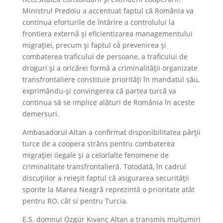
Ministrul Predoiu a accentuat faptul că România va
continua eforturile de întărire a controlului la
frontiera externă și eficientizarea managementului
migrației, precum și faptul că prevenirea și
combaterea traficului de persoane, a traficului de
droguri și a oricărei formă a criminalității organizate
transfrontaliere constituie priorități în mandatul său,
exprimându-și convingerea că partea turcă va
continua să se implice alături de România în aceste
demersuri.
Ambasadorul Altan a confirmat disponibilitatea părții
turce de a coopera strâns pentru combaterea
migrației ilegale și a celorlalte fenomene de
criminalitate transfrontalieră. Totodată, în cadrul
discuțiilor a reieșit faptul că asigurarea securității
sporite la Marea Neagră reprezintă o prioritate atât
pentru RO, cât si pentru Turcia.
E.S. domnul Özgür Kıvanç Altan a transmis mulțumiri