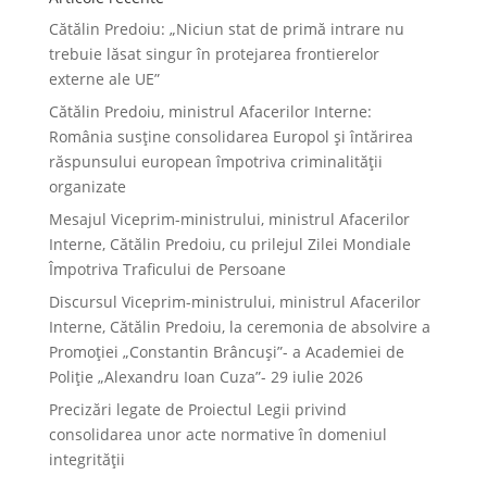
Cătălin Predoiu: „Niciun stat de primă intrare nu
trebuie lăsat singur în protejarea frontierelor
externe ale UE”
Cătălin Predoiu, ministrul Afacerilor Interne:
România susține consolidarea Europol și întărirea
răspunsului european împotriva criminalității
organizate
Mesajul Viceprim-ministrului, ministrul Afacerilor
Interne, Cătălin Predoiu, cu prilejul Zilei Mondiale
Împotriva Traficului de Persoane
Discursul Viceprim-ministrului, ministrul Afacerilor
Interne, Cătălin Predoiu, la ceremonia de absolvire a
Promoției „Constantin Brâncuși”- a Academiei de
Poliție „Alexandru Ioan Cuza”- 29 iulie 2026
Precizări legate de Proiectul Legii privind
consolidarea unor acte normative în domeniul
integrității