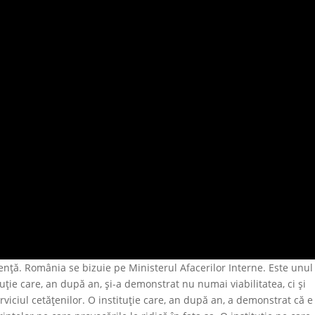
tență. România se bizuie pe Ministerul Afacerilor Interne. Este unul
tituție care, an după an, și-a demonstrat nu numai viabilitatea, ci și
erviciul cetățenilor. O instituție care, an după an, a demonstrat că e