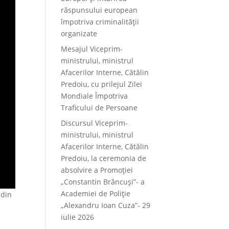
răspunsului european
împotriva criminalității
organizate
Mesajul Viceprim-
ministrului, ministrul
Afacerilor Interne, Cătălin
Predoiu, cu prilejul Zilei
Mondiale Împotriva
Traficului de Persoane
Discursul Viceprim-
ministrului, ministrul
Afacerilor Interne, Cătălin
Predoiu, la ceremonia de
absolvire a Promoției
„Constantin Brâncuși”- a
Academiei de Poliție
 din
„Alexandru Ioan Cuza”- 29
iulie 2026