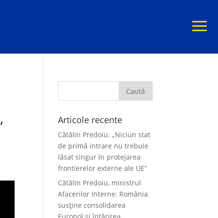
,
Articole recente
Cătălin Predoiu: „Niciun stat
de primă intrare nu trebuie
lăsat singur în protejarea
frontierelor externe ale UE”
Cătălin Predoiu, ministrul
Afacerilor Interne: România
susține consolidarea
Europol și întărirea