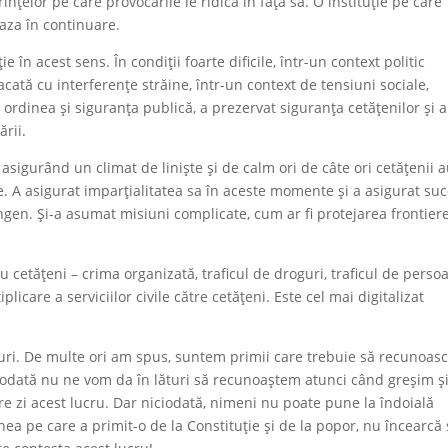
țelor pe care provocările le ridică în fața sa. O instituție pe care
aza în continuare.
în acest sens. În condiții foarte dificile, într-un context politic
tacată cu interferențe străine, într-un context de tensiuni sociale,
 ordinea și siguranța publică, a prezervat siguranța cetățenilor și a
ării.
, asigurând un climat de liniște și de calm ori de câte ori cetățenii 
. A asigurat imparțialitatea sa în aceste momente și a asigurat su
gen. Și-a asumat misiuni complicate, cum ar fi protejarea frontiere
cetățeni – crima organizată, traficul de droguri, traficul de perso
plicare a serviciilor civile către cetățeni. Este cel mai digitalizat
uri. De multe ori am spus, suntem primii care trebuie să recunoas
iciodată nu ne vom da în lături să recunoaștem atunci când greșim ș
re zi acest lucru. Dar niciodată, nimeni nu poate pune la îndoială
ea pe care a primit-o de la Constituție și de la popor, nu încearcă