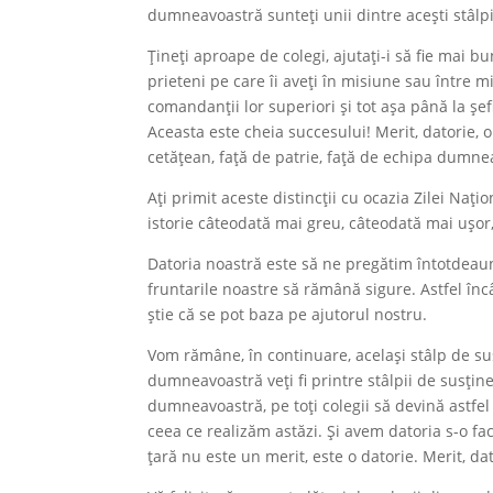
dumneavoastră sunteți unii dintre acești stâlpi
Țineți aproape de colegi, ajutați-i să fie mai 
prieteni pe care îi aveți în misiune sau între
comandanții lor superiori și tot așa până la șef
Aceasta este cheia succesului! Merit, datorie, on
cetățean, față de patrie, față de echipa dumne
Ați primit aceste distincții cu ocazia Zilei Na
istorie câteodată mai greu, câteodată mai ușor,
Datoria noastră este să ne pregătim întotdeauna 
fruntarile noastre să rămână sigure. Astfel înc
știe că se pot baza pe ajutorul nostru.
Vom rămâne, în continuare, același stâlp de su
dumneavoastră veți fi printre stâlpii de susținere
dumneavoastră, pe toți colegii să devină astfel 
ceea ce realizăm astăzi. Și avem datoria s-o
țară nu este un merit, este o datorie. Merit, da