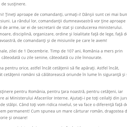
 de susținere.
buni! Țineți aproape de comandanți, urmați-i! Dânșii sunt cei mai bun
 misiuni. La rândul lor, comandanții dumneavoastră vor ține aproape
ii de arme, iar ei de secretarii de stat și conducerea ministerului.
oare, disciplină, organizare, ordine și loialitate față de lege, față 
avoastră, de comandanți și de misiunile pe care le avem!
ționale, zilei de 1 Decembrie. Timp de 107 ani, România a mers prin
 câteodată cu zile senine, câteodată cu zile înnourate.
pentru orice, astfel încât cetățenii să fie apărați. Astfel încât,
ât cetățenii români să călătorească oriunde în lume în siguranță și
sținere pentru România, pentru țara noastră, pentru cetățeni, iar
 ai Ministerului Afacerilor Interne. Ajutați-i pe toți ceilalți din jur
de stâlpi. Când toți vom ridica nivelul, se va face o diferență față d
 facem permanent! Cum spunea un mare cărturar român, dragostea 
torie și onoare!