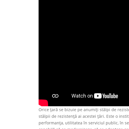
Orice țară se bizuie pe anumiți stâlpi de rezis
stâlpii de rezistență ai acestei țări. Este o ins
performanța, utilitatea în serviciul public, în s