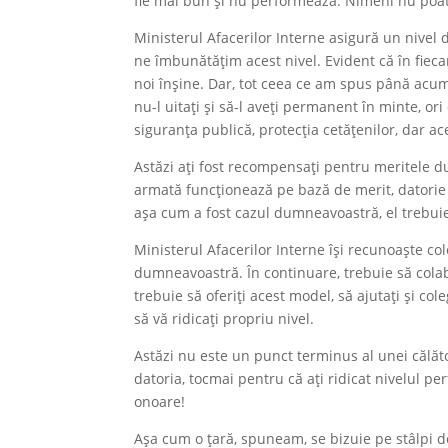
fie mai bun și nu performează. Nimeni nu poat
Ministerul Afacerilor Interne asigură un nive
ne îmbunătățim acest nivel. Evident că în fieca
noi înșine. Dar, tot ceea ce am spus până acu
nu-l uitați și să-l aveți permanent în minte, or
siguranța publică, protecția cetățenilor, dar ac
Astăzi ați fost recompensați pentru meritele 
armată funcționează pe bază de merit, datorie 
așa cum a fost cazul dumneavoastră, el trebuie
Ministerul Afacerilor Interne își recunoaște co
dumneavoastră. În continuare, trebuie să cola
trebuie să oferiți acest model, să ajutați și co
să vă ridicați propriu nivel.
Astăzi nu este un punct terminus al unei călăt
datoria, tocmai pentru că ați ridicat nivelul p
onoare!
Așa cum o țară, spuneam, se bizuie pe stâlpi de 