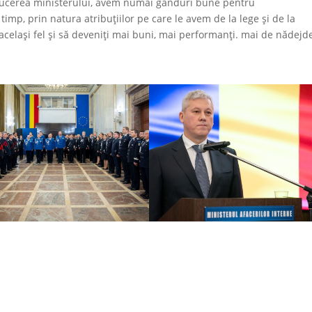
conducerea ministerului, avem numai gânduri bune pentru
timp, prin natura atribuțiilor pe care le avem de la lege și de la
n același fel și să deveniți mai buni, mai performanți. mai de nădejd