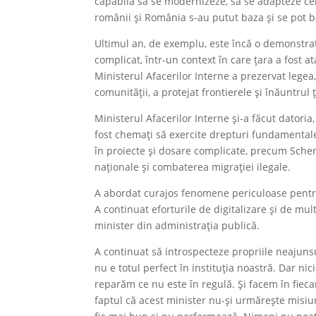
capabilă să se modernizeze, să se adapteze cerin
românii și România s-au putut baza și se pot b
Ultimul an, de exemplu, este încă o demonstrație 
complicat, într-un context în care țara a fost a
Ministerul Afacerilor Interne a prezervat legea,
comunității, a protejat frontierele și înăuntrul ț
Ministerul Afacerilor Interne și-a făcut datoria
fost chemați să exercite drepturi fundamentale
în proiecte și dosare complicate, precum Schen
naționale și combaterea migrației ilegale.
A abordat curajos fenomene periculoase pentru 
A continuat eforturile de digitalizare și de multi
minister din administrația publică.
A continuat să introspecteze propriile neajuns
nu e totul perfect în instituția noastră. Dar n
reparăm ce nu este în regulă. Și facem în fieca
faptul că acest minister nu-și urmărește misiun