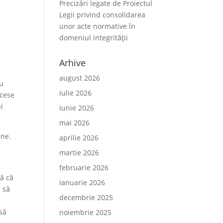
Precizări legate de Proiectul
Legii privind consolidarea
unor acte normative în
domeniul integrității
Arhive
august 2026
au
iulie 2026
ccese
i
iunie 2026
mai 2026
ane.
aprilie 2026
martie 2026
februarie 2026
că că
ianuarie 2026
i să
decembrie 2025
 să
noiembrie 2025