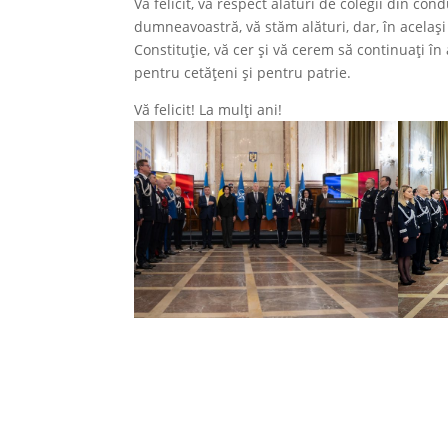
Vă felicit, vă respect alături de colegii din 
dumneavoastră, vă stăm alături, dar, în același 
Constituție, vă cer și vă cerem să continuați î
pentru cetățeni și pentru patrie.
Vă felicit! La mulți ani!