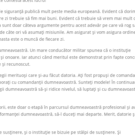
e contesta acest lucru!
l de siguranță publică mult peste media europeană. Evident că dori
re zi trebuie să fim mai buni. Evident că trebuie să vrem mai mult 
m sunt doar câteva argumente pentru acest adevăr pe care vă rog s
i de câte ori vă asumați misiunile. Am asigurat și vom asigura ordin
easta este o muncă de fiecare zi.
dumneavoastră. Un mare conducător militar spunea că o instituție
și onoare. Iar atunci când meritul este demonstrat prin fapte conc
 și recunoscut.
legii merituoși care și-au făcut datoria. Ați fost propuși de comanda
borați cu comandanții dumneavoastră. Sunteți modele! În continua
legii dumneavoastră să-și ridice nivelul, să luptați și cu dumneavoas
orii, este doar o etapă în parcursul dumneavoastră profesional și a
erformanței dumneavoastră, să-l duceți mai departe. Merit, datorie ș
susținere, și o instituție se bizuie pe stâlpi de susținere. Și