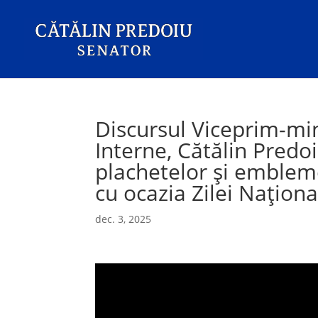
Discursul Viceprim-mini
Interne, Cătălin Predo
plachetelor și emblem
cu ocazia Zilei Națion
dec. 3, 2025