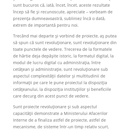
sunt bucuros că, iată, încet, încet, aceste rezultate
încep să fie și recunoscute, apreciate – vorbeam de
prezența dumneavoastră, subliniez încă o dată,
extrem de importantă pentru noi.
Trecând mai departe și vorbind de proiecte, aș putea
să spun că sunt revoluționare, sunt revoluționare din
toate punctele de vedere. Trecerea de la formatele
de hârtie deja depășite istoric, la formatul digital, la
modul de lucru digital cu administrația, între
cetățean și administrație, sunt revoluționare sub
aspectul complexității datelor și multitudinii de
informații pe care le pune proiectul la dispoziția
cetățeanului, la dispoziția instituțiilor și beneficiile
care decurg din acest punct de vedere.
Sunt proiecte revoluționare și sub aspectul
capacității demonstrate a Ministerului Afacerilor
Interne de a finaliza astfel de proiecte, astfel de
mecanisme, de sisteme într-un timp relativ scurt,