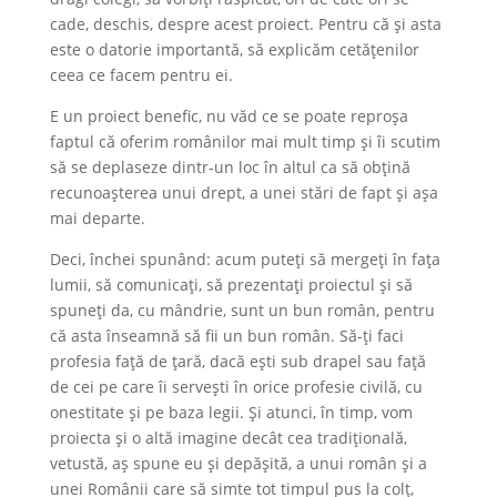
cade, deschis, despre acest proiect. Pentru că și asta
este o datorie importantă, să explicăm cetățenilor
ceea ce facem pentru ei.
E un proiect benefic, nu văd ce se poate reproșa
faptul că oferim românilor mai mult timp și îi scutim
să se deplaseze dintr-un loc în altul ca să obțină
recunoașterea unui drept, a unei stări de fapt și așa
mai departe.
Deci, închei spunând: acum puteți să mergeți în fața
lumii, să comunicați, să prezentați proiectul și să
spuneți da, cu mândrie, sunt un bun român, pentru
că asta înseamnă să fii un bun român. Să-ți faci
profesia față de țară, dacă ești sub drapel sau față
de cei pe care îi servești în orice profesie civilă, cu
onestitate și pe baza legii. Și atunci, în timp, vom
proiecta și o altă imagine decât cea tradițională,
vetustă, aș spune eu și depășită, a unui român și a
unei Românii care să simte tot timpul pus la colț,