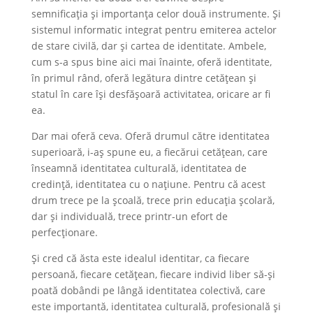
semnificația și importanța celor două instrumente. Și
sistemul informatic integrat pentru emiterea actelor
de stare civilă, dar și cartea de identitate. Ambele,
cum s-a spus bine aici mai înainte, oferă identitate,
în primul rând, oferă legătura dintre cetățean și
statul în care își desfășoară activitatea, oricare ar fi
ea.
Dar mai oferă ceva. Oferă drumul către identitatea
superioară, i-aș spune eu, a fiecărui cetățean, care
înseamnă identitatea culturală, identitatea de
credință, identitatea cu o națiune. Pentru că acest
drum trece pe la școală, trece prin educația școlară,
dar și individuală, trece printr-un efort de
perfecționare.
Și cred că ăsta este idealul identitar, ca fiecare
persoană, fiecare cetățean, fiecare individ liber să-și
poată dobândi pe lângă identitatea colectivă, care
este importantă, identitatea culturală, profesională și