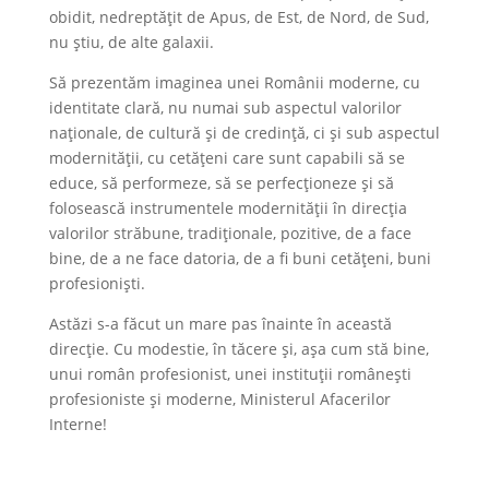
obidit, nedreptățit de Apus, de Est, de Nord, de Sud,
nu știu, de alte galaxii.
Să prezentăm imaginea unei Românii moderne, cu
identitate clară, nu numai sub aspectul valorilor
naționale, de cultură și de credință, ci și sub aspectul
modernității, cu cetățeni care sunt capabili să se
educe, să performeze, să se perfecționeze și să
folosească instrumentele modernității în direcția
valorilor străbune, tradiționale, pozitive, de a face
bine, de a ne face datoria, de a fi buni cetățeni, buni
profesioniști.
Astăzi s-a făcut un mare pas înainte în această
direcție. Cu modestie, în tăcere și, așa cum stă bine,
unui român profesionist, unei instituții românești
profesioniste și moderne, Ministerul Afacerilor
Interne!