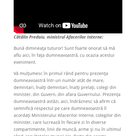
Cătălin Predoiu, ministrul Afacerilor Interne:
Bună dimineața tuturor! Sunt foarte onorat să mă
aflu aici, în fața dumneavoastră, cu ocazia acestui
eveniment.
Vă mulțumesc în primul rând pentru prezența
dumneavoastră într-un număr atât de mare,
demnitari, înalți demnitari, înalți prelați, colegi din
minister, din Guvern, din afara Guvernului. Prezența
dumneavoastră astăzi, aici, îndrăznesc să afirm că
semnifică respectul pe care dumneavoastră îl
acordați Ministerului Afacerilor Interne, colegilor din
minister, care lucrează în fiecare zi în diverse
compartimente, linii de muncă, arme și nu în ultimul