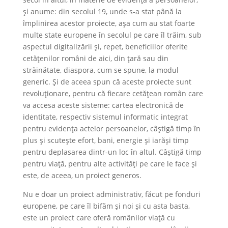
și anume: din secolul 19, unde s-a stat până la
împlinirea acestor proiecte, așa cum au stat foarte
multe state europene în secolul pe care îl trăim, sub
aspectul digitalizării și, repet, beneficiilor oferite
cetățenilor români de aici, din țară sau din
străinătate, diaspora, cum se spune, la modul
generic. Și de aceea spun că aceste proiecte sunt
revoluționare, pentru că fiecare cetățean român care
va accesa aceste sisteme: cartea electronică de
identitate, respectiv sistemul informatic integrat
pentru evidența actelor persoanelor, câștigă timp în
plus și scutește efort, bani, energie și iarăși timp
pentru deplasarea dintr-un loc în altul. Câștigă timp
pentru viață, pentru alte activități pe care le face și
este, de aceea, un proiect generos.
Nu e doar un proiect administrativ, făcut pe fonduri
europene, pe care îl bifăm și noi și cu asta basta,
este un proiect care oferă românilor viață cu