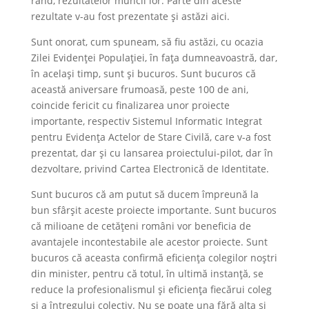
rând, rezultatelor muncii lor. Parte din aceste
rezultate v-au fost prezentate și astăzi aici.
Sunt onorat, cum spuneam, să fiu astăzi, cu ocazia
Zilei Evidenței Populației, în fața dumneavoastră, dar,
în același timp, sunt și bucuros. Sunt bucuros că
această aniversare frumoasă, peste 100 de ani,
coincide fericit cu finalizarea unor proiecte
importante, respectiv Sistemul Informatic Integrat
pentru Evidența Actelor de Stare Civilă, care v-a fost
prezentat, dar și cu lansarea proiectului-pilot, dar în
dezvoltare, privind Cartea Electronică de Identitate.
Sunt bucuros că am putut să ducem împreună la
bun sfârșit aceste proiecte importante. Sunt bucuros
că milioane de cetățeni români vor beneficia de
avantajele incontestabile ale acestor proiecte. Sunt
bucuros că aceasta confirmă eficiența colegilor noștri
din minister, pentru că totul, în ultimă instanță, se
reduce la profesionalismul și eficiența fiecărui coleg
și a întregului colectiv. Nu se poate una fără alta și