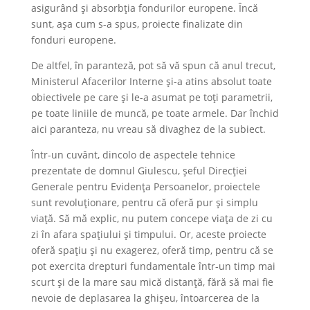
asigurând și absorbția fondurilor europene. Încă
sunt, așa cum s-a spus, proiecte finalizate din
fonduri europene.
De altfel, în paranteză, pot să vă spun că anul trecut,
Ministerul Afacerilor Interne și-a atins absolut toate
obiectivele pe care și le-a asumat pe toți parametrii,
pe toate liniile de muncă, pe toate armele. Dar închid
aici paranteza, nu vreau să divaghez de la subiect.
Într-un cuvânt, dincolo de aspectele tehnice
prezentate de domnul Giulescu, șeful Direcției
Generale pentru Evidența Persoanelor, proiectele
sunt revoluționare, pentru că oferă pur și simplu
viață. Să mă explic, nu putem concepe viața de zi cu
zi în afara spațiului și timpului. Or, aceste proiecte
oferă spațiu și nu exagerez, oferă timp, pentru că se
pot exercita drepturi fundamentale într-un timp mai
scurt și de la mare sau mică distanță, fără să mai fie
nevoie de deplasarea la ghișeu, întoarcerea de la