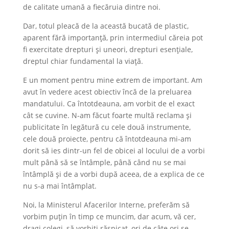
de calitate umană a fiecăruia dintre noi.
Dar, totul pleacă de la această bucată de plastic,
aparent fără importanță, prin intermediul căreia pot
fi exercitate drepturi și uneori, drepturi esențiale,
dreptul chiar fundamental la viață.
E un moment pentru mine extrem de important. Am
avut în vedere acest obiectiv încă de la preluarea
mandatului. Ca întotdeauna, am vorbit de el exact
cât se cuvine. N-am făcut foarte multă reclama și
publicitate în legătură cu cele două instrumente,
cele două proiecte, pentru că întotdeauna mi-am
dorit să ies dintr-un fel de obicei al locului de a vorbi
mult până să se întâmple, până când nu se mai
întâmplă și de a vorbi după aceea, de a explica de ce
nu s-a mai întâmplat.
Noi, la Ministerul Afacerilor Interne, preferăm să
vorbim puțin în timp ce muncim, dar acum, vă cer,
dragi colegi, să vorbiți răspicat, ori de câte ori se