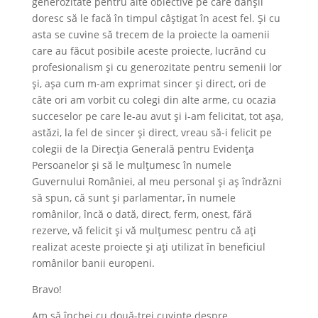
generozitate pentru alte obiective pe care dânșii
doresc să le facă în timpul câștigat în acest fel. Și cu
asta se cuvine să trecem de la proiecte la oamenii
care au făcut posibile aceste proiecte, lucrând cu
profesionalism și cu generozitate pentru semenii lor
și, așa cum m-am exprimat sincer și direct, ori de
câte ori am vorbit cu colegi din alte arme, cu ocazia
succeselor pe care le-au avut și i-am felicitat, tot așa,
astăzi, la fel de sincer și direct, vreau să-i felicit pe
colegii de la Direcția Generală pentru Evidența
Persoanelor și să le mulțumesc în numele
Guvernului României, al meu personal și aș îndrăzni
să spun, că sunt și parlamentar, în numele
românilor, încă o dată, direct, ferm, onest, fără
rezerve, vă felicit și vă mulțumesc pentru că ați
realizat aceste proiecte și ați utilizat în beneficiul
românilor banii europeni.
Bravo!
Am să închei cu două-trei cuvinte despre