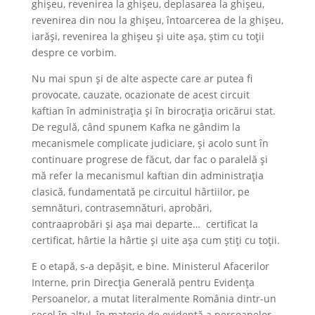
ghișeu, revenirea la ghișeu, deplasarea la ghișeu,
revenirea din nou la ghișeu, întoarcerea de la ghișeu,
iarăși, revenirea la ghișeu și uite așa, știm cu toții
despre ce vorbim.
Nu mai spun și de alte aspecte care ar putea fi
provocate, cauzate, ocazionate de acest circuit
kaftian în administrația și în birocrația oricărui stat.
De regulă, când spunem Kafka ne gândim la
mecanismele complicate judiciare, și acolo sunt în
continuare progrese de făcut, dar fac o paralelă și
mă refer la mecanismul kaftian din administrația
clasică, fundamentată pe circuitul hârtiilor, pe
semnături, contrasemnături, aprobări,
contraaprobări și așa mai departe… certificat la
certificat, hârtie la hârtie și uite așa cum știți cu toții.
E o etapă, s-a depășit, e bine. Ministerul Afacerilor
Interne, prin Direcția Generală pentru Evidența
Persoanelor, a mutat literalmente România dintr-un
secol în altul, în materie de evidență a persoanelor,