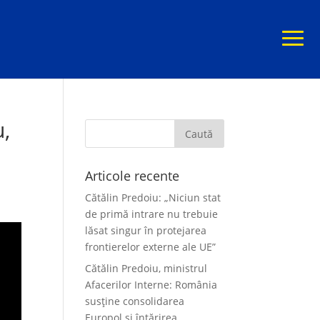
u,
Articole recente
Cătălin Predoiu: „Niciun stat
de primă intrare nu trebuie
lăsat singur în protejarea
frontierelor externe ale UE”
Cătălin Predoiu, ministrul
Afacerilor Interne: România
susține consolidarea
Europol și întărirea