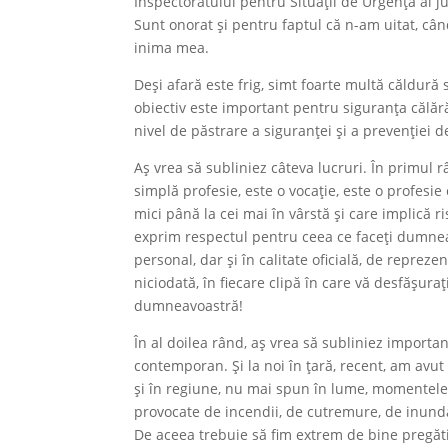
Inspectoratului pentru Situații de Urgență al j
Sunt onorat și pentru faptul că n-am uitat, câ
inima mea.
Deși afară este frig, simt foarte multă căldură s
obiectiv este important pentru siguranța călără
nivel de păstrare a siguranței și a prevenției d
Aș vrea să subliniez câteva lucruri. În primul 
simplă profesie, este o vocație, este o profesi
mici până la cei mai în vârstă și care implică 
exprim respectul pentru ceea ce faceți dumneav
personal, dar și în calitate oficială, de repreze
niciodată, în fiecare clipă în care vă desfășuraț
dumneavoastră!
În al doilea rând, aș vrea să subliniez importanț
contemporan. Și la noi în țară, recent, am avut 
și în regiune, nu mai spun în lume, momentele
provocate de incendii, de cutremure, de inunda
De aceea trebuie să fim extrem de bine pregătiți