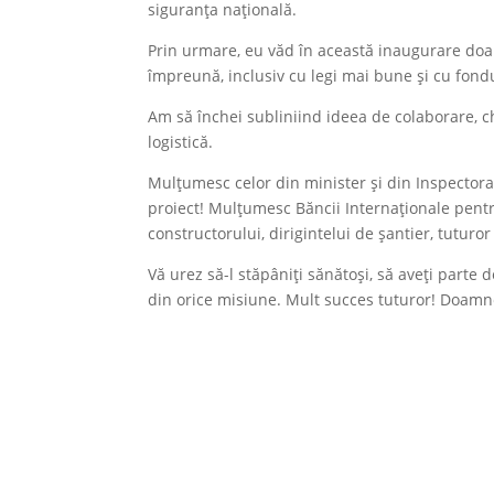
siguranța națională.
Prin urmare, eu văd în această inaugurare doa
împreună, inclusiv cu legi mai bune și cu fondu
Am să închei subliniind ideea de colaborare, chei
logistică.
Mulțumesc celor din minister și din Inspectora
proiect! Mulțumesc Băncii Internaționale pentru
constructorului, dirigintelui de șantier, tuturo
Vă urez să-l stăpâniți sănătoși, să aveți parte 
din orice misiune. Mult succes tuturor! Doamn