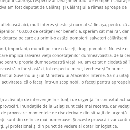
udețului Călărași, respectiv al Detașamentului de Pompieri călărășe
ndva am fost deputat de Călărași și Călărașiul a rămas aproape de
ufletească aici, mult interes și este și normal să fie așa, pentru că 
șenilor. 100.000 de cetățeni vor beneficia, sperăm cât mai rar, dar 
e dotarea pe care au primit-o astăzi pompierii salvatori călărășeni.
rând, importanța muncii pe care o faceți, dragi pompieri. Nu este o
e care implică salvarea vieții concetățenilor dumneavoastră, de la ce
risc pentru propria dumneavoastră viață. Nu am ezitat niciodată să 
oastră, o fac și astăzi, tot respectul meu și vorbesc și în nume
ntant al Guvernului și al Ministerului Afacerilor Interne. Să nu uitați
i activitatea, că o faceți într-un scop nobil, o faceți pentru aproapel
a activității de intervenție în situații de urgență, în contextul actua
provocări, inundațiile de la Galați sunt cele mai recente, dar vedeți
 de provocare, momentele de risc derivate din situații de urgență
ții sunt din ce în ce mai numeroase. Și aceste provocări vor conti
. Și profesional și din punct de vedere al dotărilor logistice.