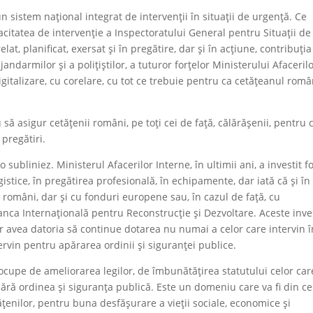
sistem național integrat de intervenții în situații de urgență. Ce
itatea de intervenție a Inspectoratului General pentru Situații de
, planificat, exersat și în pregătire, dar și în acțiune, contribuția 
andarmilor și a polițiștilor, a tuturor forțelor Ministerului Afaceril
gitalizare, cu corelare, cu tot ce trebuie pentru ca cetățeanul româ
să asigur cetățenii români, pe toți cei de față, călărășenii, pentru 
pregătiri.
o subliniez. Ministerul Afacerilor Interne, în ultimii ani, a investit f
gistice, în pregătirea profesională, în echipamente, dar iată că și în
r români, dar și cu fonduri europene sau, în cazul de față, cu
anca Internațională pentru Reconstrucție și Dezvoltare. Aceste inves
or avea datoria să continue dotarea nu numai a celor care intervin î
tervin pentru apărarea ordinii și siguranței publice.
cupe de ameliorarea legilor, de îmbunătățirea statutului celor car
apără ordinea și siguranța publică. Este un domeniu care va fi din ce
țenilor, pentru buna desfășurare a vieții sociale, economice și