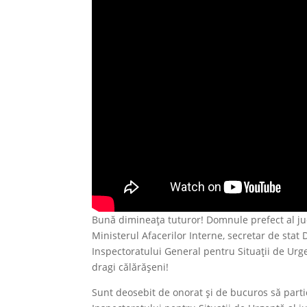
Bună dimineața tuturor! Domnule prefect al jud
Ministerul Afacerilor Interne, secretar de stat 
Inspectoratului General pentru Situații de Urge
dragi călărășeni!
Sunt deosebit de onorat și de bucuros să partic