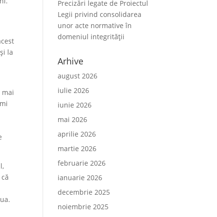
ni.
Precizări legate de Proiectul
Legii privind consolidarea
unor acte normative în
domeniul integrității
acest
și la
Arhive
august 2026
iulie 2026
i mai
îmi
iunie 2026
mai 2026
aprilie 2026
e
martie 2026
februarie 2026
l,
 că
ianuarie 2026
decembrie 2025
nua.
noiembrie 2025