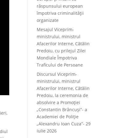
răspunsului european
împotriva criminalității
organizate
Mesajul Viceprim-
ministrului, ministrul
Afacerilor Interne, Cătălin
Predoiu, cu prilejul Zilei
Mondiale Împotriva
Traficului de Persoane
Discursul Viceprim-
ministrului, ministrul
Afacerilor Interne, Cătălin
Predoiu, la ceremonia de
absolvire a Promoției
„Constantin Brâncuși”- a
eri,
Academiei de Poliție
„Alexandru Ioan Cuza”- 29
iulie 2026
diul