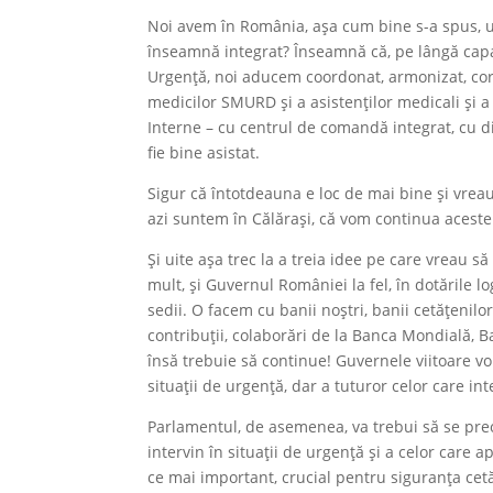
Noi avem în România, așa cum bine s-a spus, un 
înseamnă integrat? Înseamnă că, pe lângă capac
Urgență, noi aducem coordonat, armonizat, corelat
medicilor SMURD și a asistenților medicali și a j
Interne – cu centrul de comandă integrat, cu di
fie bine asistat.
Sigur că întotdeauna e loc de mai bine și vreau 
azi suntem în Călărași, că vom continua aceste 
Și uite așa trec la a treia idee pe care vreau să 
mult, și Guvernul României la fel, în dotările lo
sedii. O facem cu banii noștri, banii cetățenilo
contribuții, colaborări de la Banca Mondială, B
însă trebuie să continue! Guvernele viitoare v
situații de urgență, dar a tuturor celor care in
Parlamentul, de asemenea, va trebui să se preo
intervin în situații de urgență și a celor care 
ce mai important, crucial pentru siguranța cetă