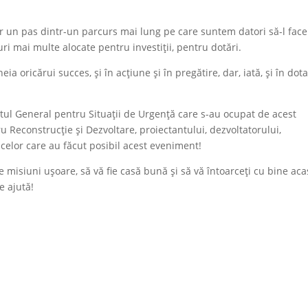
r un pas dintr-un parcurs mai lung pe care suntem datori să-l fac
ri mai multe alocate pentru investiții, pentru dotări.
a oricărui succes, și în acțiune și în pregătire, dar, iată, și în dot
tul General pentru Situații de Urgență care s-au ocupat de acest
 Reconstrucție și Dezvoltare, proiectantului, dezvoltatorului,
r celor care au făcut posibil acest eveniment!
de misiuni ușoare, să vă fie casă bună și să vă întoarceți cu bine ac
e ajută!