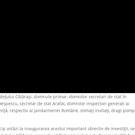
ețului Călărași, domnule primar, domnilor secretari de stat în
Despescu, secretar de stat Arafat, domnilor inspectori generali ai
nță, respectiv ai Jandarmeriei Române, stimați invitați, dragi pompi
ip astăzi la inaugurarea acestui important obiectiv de investiții, se