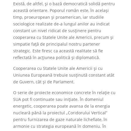
Există, de altfel, și o bază democratică solidă pentru
această orientare. Poporul român este, în același
timp, proeuropean și proamerican, iar studiile
sociologice realizate de-a lungul anilor au indicat
constant un nivel ridicat de susținere pentru
cooperarea cu Statele Unite ale Americii, precum și
simpatie față de principalul nostru partener
strategic. Este firesc ca această realitate să fie
reflectată în acțiunea politică și diplomatică.
Cooperarea cu Statele Unite ale Americii și cu
Uniunea Europeană trebuie susținută constant atât
de Guvern, cât și de Parlament.
O serie de proiecte economice concrete în relație cu
SUA pot fi continuate sau inițiate. În domeniul
energetic, cooperarea poate avansa de la energia
nucleară până la proiectul „Coridorului Vertical”
pentru furnizarea de gaze naturale lichefiate, în
armonie cu strategia europeană în domeniu. În