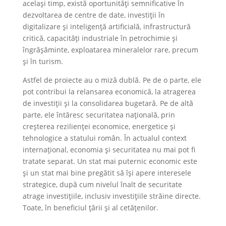
același timp, există oportunități semnificative în
dezvoltarea de centre de date, investiții în
digitalizare și inteligență artificială, infrastructură
critică, capacități industriale în petrochimie și
îngrășăminte, exploatarea mineralelor rare, precum
și în turism.
Astfel de proiecte au o miză dublă. Pe de o parte, ele
pot contribui la relansarea economică, la atragerea
de investiții și la consolidarea bugetară. Pe de altă
parte, ele întăresc securitatea națională, prin
creșterea rezilienței economice, energetice și
tehnologice a statului român. În actualul context
internațional, economia și securitatea nu mai pot fi
tratate separat. Un stat mai puternic economic este
și un stat mai bine pregătit să își apere interesele
strategice, după cum nivelul înalt de securitate
atrage investițiile, inclusiv investițiile străine directe.
Toate, în beneficiul țării și al cetățenilor.