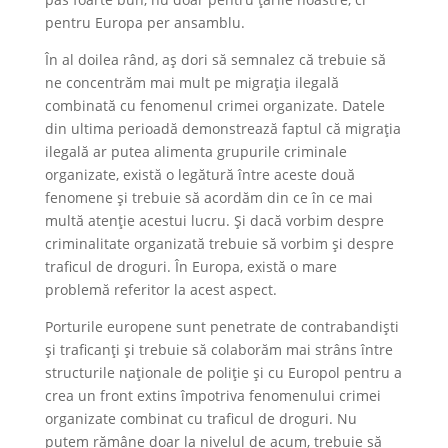
pentru Europa per ansamblu.
În al doilea rând, aș dori să semnalez că trebuie să
ne concentrăm mai mult pe migrația ilegală
combinată cu fenomenul crimei organizate. Datele
din ultima perioadă demonstrează faptul că migrația
ilegală ar putea alimenta grupurile criminale
organizate, există o legătură între aceste două
fenomene și trebuie să acordăm din ce în ce mai
multă atenție acestui lucru. Și dacă vorbim despre
criminalitate organizată trebuie să vorbim și despre
traficul de droguri. În Europa, există o mare
problemă referitor la acest aspect.
Porturile europene sunt penetrate de contrabandiști
și traficanți și trebuie să colaborăm mai strâns între
structurile naționale de poliție și cu Europol pentru a
crea un front extins împotriva fenomenului crimei
organizate combinat cu traficul de droguri. Nu
putem rămâne doar la nivelul de acum, trebuie să