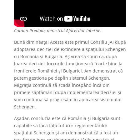
Cătălin Predoiu, ministrul Afacerilor Interne:
Bună dimineaţa! Acesta este primul Consiliu JAI după
adoptarea deciziei de extindere a spațiului Schengen
cu România și Bulgaria. Aș vrea să spun că, după
luarea deciziei, lucrurile funcţionează foarte bine la
frontierele României și Bulgariei. Am demonstrat că
putem gestiona pe deplin sistemul Schengen.
Migrația continuă să scadă începând încă din
primele săptămâni după implementarea deciziei și
vom continua să progresăm în aplicarea sistemului
Schengen.
Așadar, concluzia este că România și Bulgaria sunt
capabile să facă față tuturor reglementărilor
spațiului Schengen și am demonstrat că a fost un
pas foarte bun, nu doar pentru țările noastre, ci