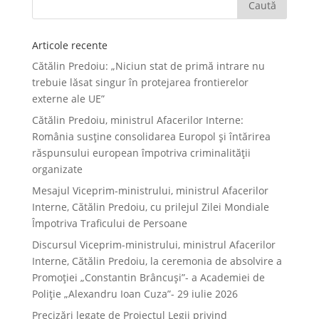
Articole recente
Cătălin Predoiu: „Niciun stat de primă intrare nu
trebuie lăsat singur în protejarea frontierelor
externe ale UE”
Cătălin Predoiu, ministrul Afacerilor Interne:
România susține consolidarea Europol și întărirea
răspunsului european împotriva criminalității
organizate
Mesajul Viceprim-ministrului, ministrul Afacerilor
Interne, Cătălin Predoiu, cu prilejul Zilei Mondiale
Împotriva Traficului de Persoane
Discursul Viceprim-ministrului, ministrul Afacerilor
Interne, Cătălin Predoiu, la ceremonia de absolvire a
Promoției „Constantin Brâncuși”- a Academiei de
Poliție „Alexandru Ioan Cuza”- 29 iulie 2026
Precizări legate de Proiectul Legii privind