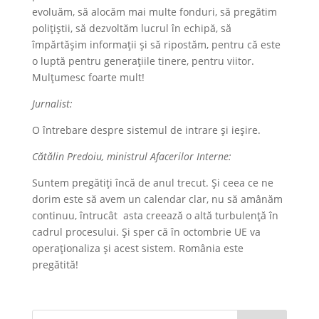
evoluăm, să alocăm mai multe fonduri, să pregătim
polițiștii, să dezvoltăm lucrul în echipă, să
împărtășim informații și să ripostăm, pentru că este
o luptă pentru generațiile tinere, pentru viitor.
Mulțumesc foarte mult!
Jurnalist:
O întrebare despre sistemul de intrare și ieșire.
Cătălin Predoiu, ministrul Afacerilor Interne:
Suntem pregătiți încă de anul trecut. Și ceea ce ne
dorim este să avem un calendar clar, nu să amânăm
continuu, întrucât asta creează o altă turbulență în
cadrul procesului. Și sper că în octombrie UE va
operaționaliza și acest sistem. România este
pregătită!