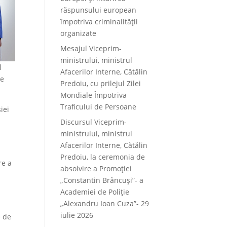
răspunsului european
împotriva criminalității
organizate
Mesajul Viceprim-
ministrului, ministrul
l
Afacerilor Interne, Cătălin
te
Predoiu, cu prilejul Zilei
Mondiale Împotriva
Traficului de Persoane
iei
Discursul Viceprim-
ministrului, ministrul
Afacerilor Interne, Cătălin
Predoiu, la ceremonia de
re a
absolvire a Promoției
„Constantin Brâncuși”- a
Academiei de Poliție
„Alexandru Ioan Cuza”- 29
iulie 2026
e de