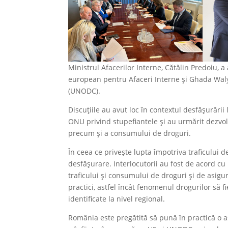
Ministrul Afacerilor Interne, Cătălin Predoiu, a
european pentru Afaceri Interne și Ghada Waly,
(UNODC).
Discuțiile au avut loc în contextul desfășurării
ONU privind stupefiantele și au urmărit dezvol
precum și a consumului de droguri.
În ceea ce privește lupta împotriva traficului 
desfășurare. Interlocutorii au fost de acord cu
traficului și consumului de droguri și de asigu
practici, astfel încât fenomenul drogurilor să f
identificate la nivel regional.
România este pregătită să pună în practică o ast