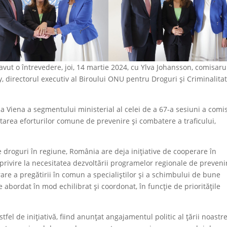
 avut o întrevedere, joi, 14 martie 2024, cu Ylva Johansson, comisaru
 directorul executiv al Biroului ONU pentru Droguri și Criminalita
 la Viena a segmentului ministerial al celei de a 67-a sesiuni a comis
tarea eforturilor comune de prevenire și combatere a traficului,
de droguri în regiune, România are deja inițiative de cooperare în
 privire la necesitatea dezvoltării programelor regionale de preveni
rare a pregătirii în comun a specialiștilor și a schimbului de bune
ie abordat în mod echilibrat și coordonat, în funcție de prioritățile
fel de inițiativă, fiind anunțat angajamentul politic al țării noastr