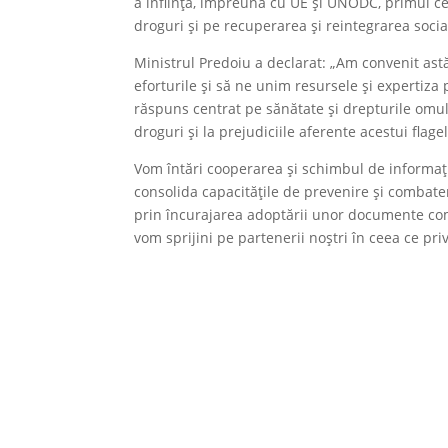
a înființa, împreună cu UE și UNODC, primul 
droguri și pe recuperarea și reintegrarea socia
Ministrul Predoiu a declarat: „Am convenit as
eforturile și să ne unim resursele și expertiza
răspuns centrat pe sănătate și drepturile omul
droguri și la prejudiciile aferente acestui flagel
Vom întări cooperarea și schimbul de informații
consolida capacitățile de prevenire și combate
prin încurajarea adoptării unor documente comu
vom sprijini pe partenerii noștri în ceea ce pr