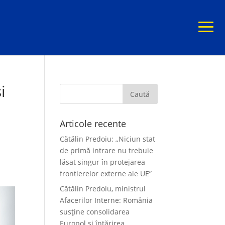
i
Articole recente
Cătălin Predoiu: „Niciun stat
de primă intrare nu trebuie
lăsat singur în protejarea
frontierelor externe ale UE”
Cătălin Predoiu, ministrul
Afacerilor Interne: România
susține consolidarea
Europol și întărirea