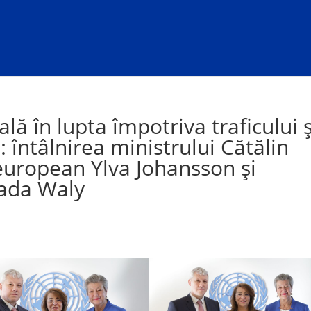
ă în lupta împotriva traficului ș
 întâlnirea ministrului Cătălin
european Ylva Johansson și
ada Waly