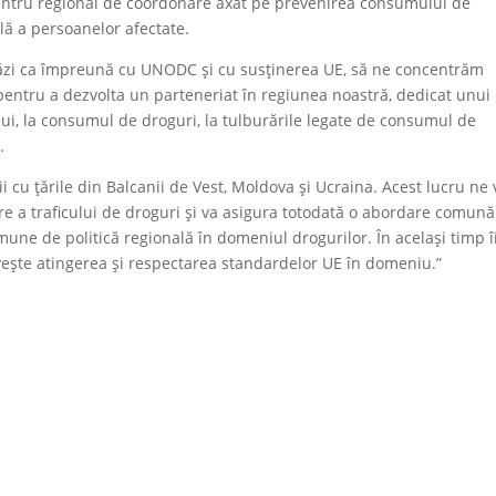
centru regional de coordonare axat pe prevenirea consumului de
lă a persoanelor afectate.
tăzi ca împreună cu UNODC și cu susținerea UE, să ne concentrăm
 pentru a dezvolta un parteneriat în regiunea noastră, dedicat unui
ui, la consumul de droguri, la tulburările legate de consumul de
.
 cu țările din Balcanii de Vest, Moldova și Ucraina. Acest lucru ne 
re a traficului de droguri și va asigura totodată o abordare comună
ne de politică regională în domeniul drogurilor. În același timp î
ivește atingerea și respectarea standardelor UE în domeniu.”