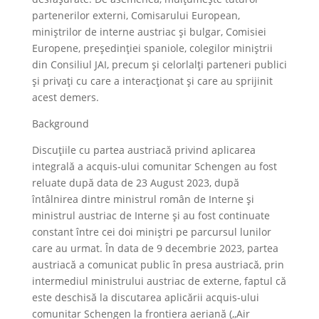
partenerilor externi, Comisarului European,
miniștrilor de interne austriac și bulgar, Comisiei
Europene, președinției spaniole, colegilor miniștrii
din Consiliul JAI, precum și celorlalți parteneri publici
și privați cu care a interacționat și care au sprijinit
acest demers.
Background
Discuțiile cu partea austriacă privind aplicarea
integrală a acquis-ului comunitar Schengen au fost
reluate după data de 23 August 2023, după
întâlnirea dintre ministrul român de Interne și
ministrul austriac de Interne și au fost continuate
constant între cei doi miniștri pe parcursul lunilor
care au urmat. În data de 9 decembrie 2023, partea
austriacă a comunicat public în presa austriacă, prin
intermediul ministrului austriac de externe, faptul că
este deschisă la discutarea aplicării acquis-ului
comunitar Schengen la frontiera aeriană (,,Air