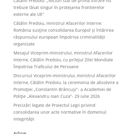
Cătălin Predoiu: „Niciun stat de primă intrare nu
trebuie lăsat singur în protejarea frontierelor
externe ale UE”
Cătălin Predoiu, ministrul Afacerilor Interne:
România susține consolidarea Europol și întărirea
răspunsului european împotriva criminalității
organizate
Mesajul Viceprim-ministrului, ministrul Afacerilor
Interne, Cătălin Predoiu, cu prilejul Zilei Mondiale
Împotriva Traficului de Persoane
Discursul Viceprim-ministrului, ministrul Afacerilor
Interne, Cătălin Predoiu, la ceremonia de absolvire a
Promoției „Constantin Brâncuși”- a Academiei de
Poliție „Alexandru Ioan Cuza”- 29 iulie 2026
Precizări legate de Proiectul Legii privind
consolidarea unor acte normative în domeniul
integrității
Arhive