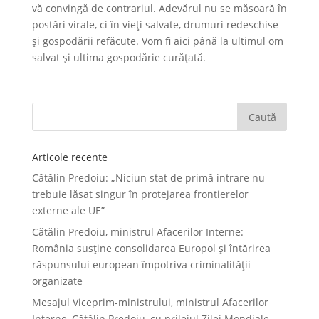
vă convingă de contrariul. Adevărul nu se măsoară în
postări virale, ci în vieți salvate, drumuri redeschise
și gospodării refăcute. Vom fi aici până la ultimul om
salvat și ultima gospodărie curățată.
Articole recente
Cătălin Predoiu: „Niciun stat de primă intrare nu
trebuie lăsat singur în protejarea frontierelor
externe ale UE”
Cătălin Predoiu, ministrul Afacerilor Interne:
România susține consolidarea Europol și întărirea
răspunsului european împotriva criminalității
organizate
Mesajul Viceprim-ministrului, ministrul Afacerilor
Interne, Cătălin Predoiu, cu prilejul Zilei Mondiale