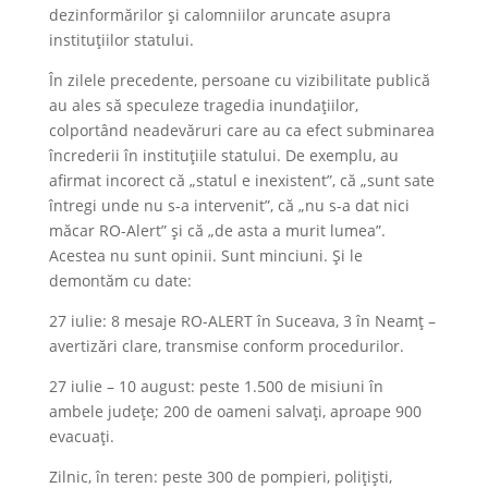
dezinformărilor și calomniilor aruncate asupra
instituțiilor statului.
În zilele precedente, persoane cu vizibilitate publică
au ales să speculeze tragedia inundațiilor,
colportând neadevăruri care au ca efect subminarea
încrederii în instituțiile statului. De exemplu, au
afirmat incorect că „statul e inexistent”, că „sunt sate
întregi unde nu s-a intervenit”, că „nu s-a dat nici
măcar RO-Alert” și că „de asta a murit lumea”.
Acestea nu sunt opinii. Sunt minciuni. Și le
demontăm cu date:
27 iulie: 8 mesaje RO-ALERT în Suceava, 3 în Neamț –
avertizări clare, transmise conform procedurilor.
27 iulie – 10 august: peste 1.500 de misiuni în
ambele județe; 200 de oameni salvați, aproape 900
evacuați.
Zilnic, în teren: peste 300 de pompieri, polițiști,