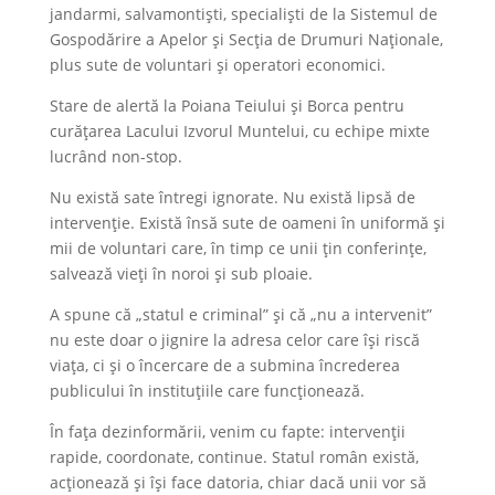
jandarmi, salvamontiști, specialiști de la Sistemul de
Gospodărire a Apelor și Secția de Drumuri Naționale,
plus sute de voluntari și operatori economici.
Stare de alertă la Poiana Teiului și Borca pentru
curățarea Lacului Izvorul Muntelui, cu echipe mixte
lucrând non-stop.
Nu există sate întregi ignorate. Nu există lipsă de
intervenție. Există însă sute de oameni în uniformă și
mii de voluntari care, în timp ce unii țin conferințe,
salvează vieți în noroi și sub ploaie.
A spune că „statul e criminal” și că „nu a intervenit”
nu este doar o jignire la adresa celor care își riscă
viața, ci și o încercare de a submina încrederea
publicului în instituțiile care funcționează.
În fața dezinformării, venim cu fapte: intervenții
rapide, coordonate, continue. Statul român există,
acționează și își face datoria, chiar dacă unii vor să