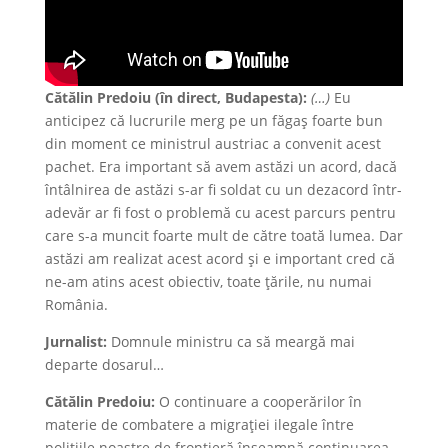
Cătălin Predoiu (în direct, Budapesta):
(…)
Eu
anticipez că lucrurile merg pe un făgaș foarte bun
din moment ce ministrul austriac a convenit acest
pachet. Era important să avem astăzi un acord, dacă
întâlnirea de astăzi s-ar fi soldat cu un dezacord într-
adevăr ar fi fost o problemă cu acest parcurs pentru
care s-a muncit foarte mult de către toată lumea. Dar
astăzi am realizat acest acord și e important cred că
ne-am atins acest obiectiv, toate țările, nu numai
România.
Jurnalist:
Domnule ministru ca să meargă mai
departe dosarul…
Cătălin Predoiu:
O continuare a cooperărilor în
materie de combatere a migrației ilegale între
polițiile noastre de frontieră înseamnă continuarea