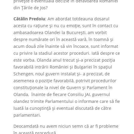
privește o eventuală decizie în defavoarea României
din Țările de Jos?
Cătălin Predoiu
: Am abordat totdeauna dosarul
acesta cu rațiune și nu cu emoție, sunt în contact cu
ambasadoarea Olandei la București, am vorbit
despre numărate ori în această vară, în toamnă și
acum două zile înainte să vin încoace, sunt informat
cu privire la stadiul acestor proceduri. Iată despre ce
este vorba. Olanda anul trecut și-a precizat poziția
favorabilă intrării României și Bulgariei în spațiul
Schengen, noul guvern instalat și- a precizat, de
asemenea o poziție favorabilă, potrivit procedurilor
constituționale la nivel de Guvern și Parlament în
Olanda, înainte de fiecare Consiliu JAI, guvernul
olandez trimite Parlamentului o informare care să fie
luată la cunoștință și eventual discutată de către
parlamentari.
Deocamdată nu avem niciun semn că ar fi probleme
în această procedură.