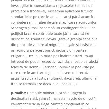
investițiilor în consolidarea mijloacelor tehnice de
protejare a frontierei, înseamnă aplicarea tuturor
standardelor pe care le-am aplicat și până acum în
combaterea migrației ilegale și aplicarea acordurilor
Schengen și mai înseamnă un contingent de 100 de
polițiști la care contribuie toate țările care să fie
dislocați pe granița turco-bulgara, o graniță sensibilă
din punct de vedere al migrației ilegale și iarăși este
un acord și pe acest punct, inclusiv din partea
Bulgariei. Deci e un mare pas înainte astăzi, m-ați
întrebat de podul respectiv, azi da, a fost o parabolă
folosită de domnul Karner cu privire la podurile pe
care care le-am trecut și le mai avem de trecut,
astăzi cred că a fost penultimul, dacă vreți, ultimul ar
fi să se formalizeze decizia la Consiliul JAI.
Jurnalist:
Domnule ministru, ca să ajungem la
destinația finală, știm că mai este nevoie de un vot în
Parlamentul de la Haga. Sunteți emoționat în ce