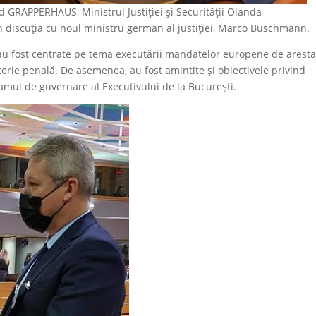
nd GRAPPERHAUS, Ministrul Justiţiei și Securităţii Olanda
în discuția cu noul ministru german al justiției, Marco Buschmann.
, au fost centrate pe tema executării mandatelor europene de aresta
terie penală. De asemenea, au fost amintite și obiectivele privind
amul de guvernare al Executivului de la București.