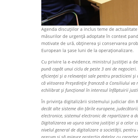
Agenda discuțiilor a inclus teme de actualitate 
măsurilor de urgență adoptate în context pande
motivate de ură, obținerea și conservarea probe
European la șase luni de la operaționalizare.
Cu privire la e-evidence, ministrul Justiției a de
pună capăt unui ciclu de peste 3 ani de negocieri. 
eficienței și a relevanței sale pentru practicieni 
că viitoarea Președinție franceză a Consiliului 
echilibrat și funcțional în interesul înfăptuirii justi
În privința digitalizării sistemului judiciar di
decât alte sisteme din țările europene, judecătorii
electronice, sistemul electronic de repartizare a d
Digitalizarea va ușura sarcina justiției și a celor 
nivelul general de digitalizare a societății, pentru
precum și să asigure protecția datelor cu caracte