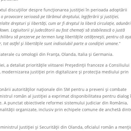
extul discuțiilor despre funcționarea justiției în perioada adoptării
 provocare serioasă pe tărâmul dreptului, legiferării și justiției,
elalte drepturi și libertăți, cum ar fi dreptul la liberă circulație, adunări
ckdown. Legiuitorii și judecătorii au fost chemați să stabilească o justă
chilibru să prezerve pe termen lung libertățile cetățenești, pentru că aș
 tot astfel și libertățile sunt indisolubil parte a condiției umane.
”
ilaterale cu omologii din Franța, Olanda, Italia și Germania.
i, a detaliat prioritățile viitoarei Președinții franceze a Consiliului
 modernizarea justiției prin digitalizare și protecția mediului prin
donării autorităților naționale din SM pentru a preveni și combate
nistrul român al justiției a exprimat disponibilitatea pentru dialog 
ze. A punctat obiectivele reformei sistemului judiciar din România,
alității organizate, inclusiv prin echipele comune de anchetă dint
inistrul Justiției și Securității din Olanda, oficialul român a menț