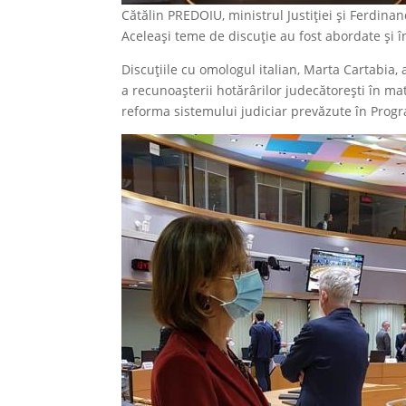
Cătălin PREDOIU, ministrul Justiției și Ferdina
Aceleași teme de discuție au fost abordate și 
Discuțiile cu omologul italian, Marta Cartabia
a recunoașterii hotărârilor judecătorești în ma
reforma sistemului judiciar prevăzute în Progr