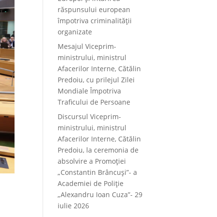
răspunsului european
împotriva criminalității
organizate
Mesajul Viceprim-
ministrului, ministrul
Afacerilor Interne, Cătălin
Predoiu, cu prilejul Zilei
Mondiale Împotriva
Traficului de Persoane
Discursul Viceprim-
ministrului, ministrul
Afacerilor Interne, Cătălin
Predoiu, la ceremonia de
absolvire a Promoției
„Constantin Brâncuși”- a
Academiei de Poliție
„Alexandru Ioan Cuza”- 29
iulie 2026