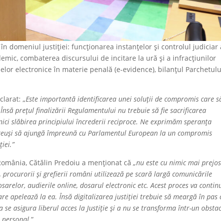
în domeniul justiției: funcționarea instanțelor și controlul judiciar 
mic, combaterea discursului de incitare la ură și a infracțiunilor
lor electronice în materie penală (e-evidence), bilanțul Parchetulu
clarat: „
Este importantă identificarea unei soluții de compromis care s
Însă prețul finalizării Regulamentului nu trebuie să fie sacrificarea
și nici slăbirea principiului încrederii reciproce. Ne exprimăm speranța
va reuși să ajungă împreună cu Parlamentul European la un compromis
ției.”
n România, Cătălin Predoiu a menționat că
„nu este cu nimic mai prejo
, procurorii și grefierii români utilizează pe scară largă comunicările
osarelor, audierile online, dosarul electronic etc. Acest proces va contin
care apelează la ea. Însă digitalizarea justiției trebuie să meargă în pas 
 a se asigura liberul acces la Justiție și a nu se transforma într-un obstac
r personal.
”