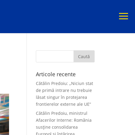
Articole recente
Cătălin Predoiu: „Niciun stat
de primă intrare nu trebuie
lăsat singur în protejarea
frontierelor externe ale UE”
Cătălin Predoiu, ministrul
Afacerilor Interne: România
susține consolidarea
Europol și întărirea