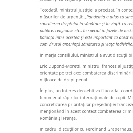
Totodată, ministrul Justiției a precizat, în cont
măsurilor de urgență: „
Pandemia a adus cu sine o
concilierea dreptului la sănătate și la viață, cu cel
publice, religioase etc., în special în fazele de lo
balanță între acestea și este important ca acest e
cum virusul amenință sănătatea și viața indivizilor,
În marja consiliului, ministrul a avut discuții b
Eric Dupond-Moretti, ministrul francez al Justiție
orientate pe trei axe: combaterea discriminării,
mijloace de drept penal.
În plus, un interes deosebit va fi acordat coor
fenomenul răpirilor internaționale de copii. Mi
concretizarea priorităților președinției france
menționând în acest context combaterea crimin
România și Franța.
În cadrul discuțiilor cu Ferdinand Graperhaus, m