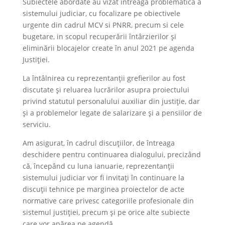
Subiectele abordate au vizat intreaga problematica a
sistemului judiciar, cu focalizare pe obiectivele
urgente din cadrul MCV si PNRR, precum si cele
bugetare, in scopul recuperării întârzierilor și
eliminării blocajelor create în anul 2021 pe agenda
Justiției.
La întâlnirea cu reprezentanții grefierilor au fost
discutate și reluarea lucrărilor asupra proiectului
privind statutul personalului auxiliar din justiție, dar
și a problemelor legate de salarizare și a pensiilor de
serviciu.
Am asigurat, în cadrul discuțiilor, de întreaga
deschidere pentru continuarea dialogului, precizând
că, începând cu luna ianuarie, reprezentanții
sistemului judiciar vor fi invitați în continuare la
discuții tehnice pe marginea proiectelor de acte
normative care privesc categoriile profesionale din
sistemul justiției, precum și pe orice alte subiecte
care vor apărea pe agendă.