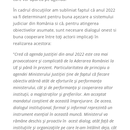
În cadrul discuțiilor am subliniat faptul că anul 2022
va fi determinant pentru buna așezare a sistemului
judiciar din România si că, pentru atingerea
obiectivelor asumate, sunt necesare dialogul onest si
buna cooperare între toți actorii implicați în
realizarea acestora:
“
Cred că agenda Justiției din anul 2022 este cea mai
provocatoare şi complicată de la Aderarea României la
UE şi până în prezent. Particularitatea de principiu a
agendei Ministerului Justiției ține de faptul că fiecare
obiectiv atârnă atât de eforturile şi performanța
ministerului, cât şi de performanța şi cooperarea altor
instituții, a magistraților şi grefierilor. Am acceptat
mandatul conștient de această împrejurare. De aceea,
dialogul instituțional, formal şi informal reprezintă un
instrument esențial în această muncă. Ministerul va
rămâne deschis şi proactiv în acest dialog, atât faţă de
instituțiile şi organizațiile pe care le-am întâlnit deja, cât