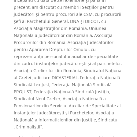
Începând cu data de 29 noiembrie și până în
prezent, am discutat cu membrii Secțiilor pentru
judecători și pentru procurori ale CSM, cu procurorii-
șefi ai Parchetului General, DNA și DIICOT, cu
Asociaţia Magistraţilor din România, Uniunea
Naţională a Judecătorilor din România, Asociaţia
Procurorilor din România, Asociaţia Judecătorilor
pentru Apărarea Drepturilor Omului, cu
reprezentanţii personalului auxiliar de specialitate
din cadrul instanțelor judecătorești și al parchetelor:
Asociaţia Grefierilor din România, Sindicatul Naţional
al Grefei Judiciare DICASTERIAL, Federaţia Naţională
Sindicală Lex Just, Federaţia Naţională Sindicală
PROJUST, Federaţia Naţională Sindicală Justiţia,
Sindicatul Noul Grefier, Asociaţia Naţională a
Pensionarilor din Serviciul Auxiliar de Specialitate al
Instanţelor Judecătoreşti şi Parchetelor, Asociaţia
Naţională a Informaticienilor din Justiţie, Sindicatul
„Criminaliştii”.