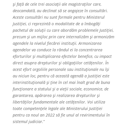
şi față de cele trei asociaţii ale magistraților care,
deocamdată, au declinat să se angajeze în consultări.
Aceste consultări nu sunt formale pentru Ministerul
Justiției, ci reprezintă o modalitate de a îmbogăți
pachetul de soluții cu care abordăm problemele Justiției,
precum şi un mijloc prin care internalizăm şi armonizăm
agendele la nivelul fiecărei instituții. Armonizarea
agendelor va conduce la rândul ei la concentrarea
eforturilor şi multiplicarea efectelor benefice, cu impact
direct asupra drepturilor şi obligațiilor cetățenilor. În
acest efort orgoliile personale sau instituționale nu îşi
au niciun loc, pentru că această agendă a Justiției este
interinstituțională şi ține în cel mai înalt grad de buna
funcționare a statului şi a vieții sociale, economice, de
garantarea, apărarea şi realizarea drepturilor şi
libertăților fundamentale ale cetățenilor. Voi utiliza
toate competențele legale ale Ministerului Justiției
pentru ca noul an 2022 să fie unul al revirimentului în
sistemul judiciar.
”