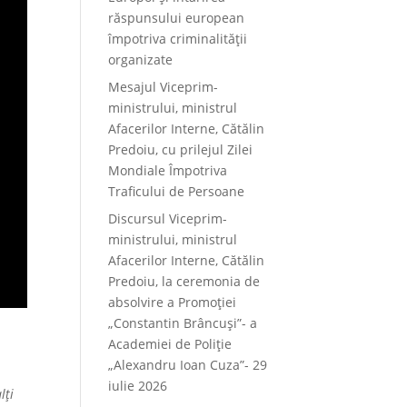
răspunsului european
împotriva criminalității
organizate
Mesajul Viceprim-
ministrului, ministrul
Afacerilor Interne, Cătălin
Predoiu, cu prilejul Zilei
Mondiale Împotriva
Traficului de Persoane
Discursul Viceprim-
ministrului, ministrul
Afacerilor Interne, Cătălin
Predoiu, la ceremonia de
absolvire a Promoției
„Constantin Brâncuși”- a
Academiei de Poliție
„Alexandru Ioan Cuza”- 29
iulie 2026
lți