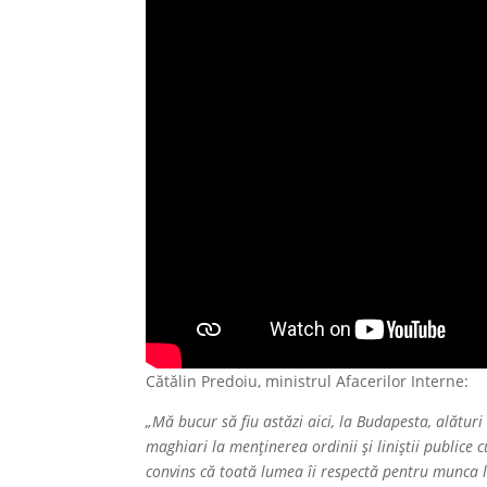
Cătălin Predoiu, ministrul Afacerilor Interne:
„Mă bucur să fiu astăzi aici, la Budapesta, alături d
maghiari la menținerea ordinii și liniștii publice
convins că toată lumea îi respectă pentru munca lor.