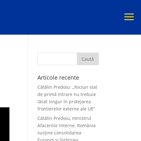
Articole recente
Cătălin Predoiu: „Niciun stat
de primă intrare nu trebuie
lăsat singur în protejarea
frontierelor externe ale UE”
Cătălin Predoiu, ministrul
Afacerilor Interne: România
susține consolidarea
Europol și întărirea