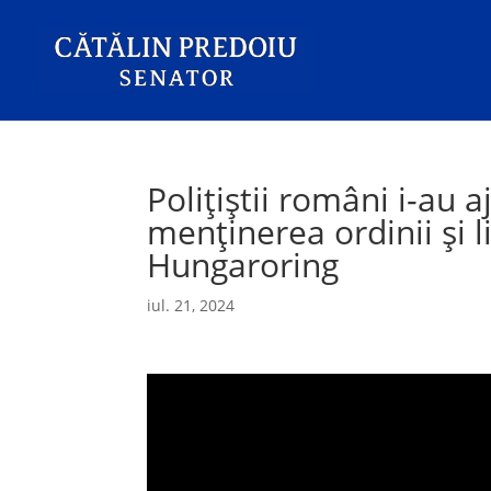
Polițiștii români i-au a
menținerea ordinii și li
Hungaroring
iul. 21, 2024