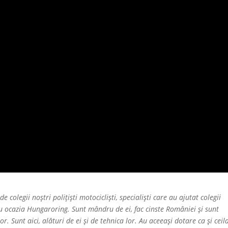
e colegii noștri polițiști motocicliști, specialiști care au ajutat colegii
 cu ocazia Hungaroring. Sunt mândru de ei, fac cinste României și sunt
 Sunt aici, alături de ei și de tehnica lor. Au aceeași dotare ca și ceila