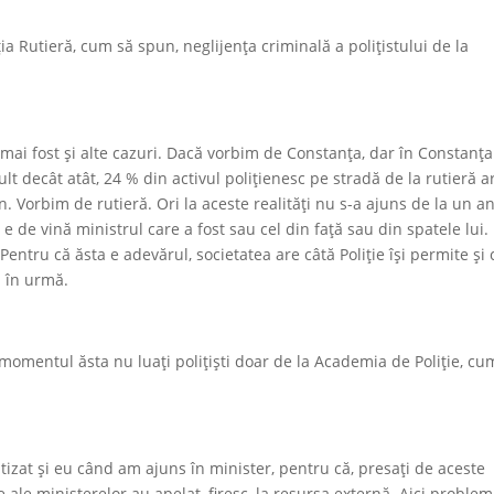
ția Rutieră, cum să spun, neglijența criminală a polițistului de la
u mai fost și alte cazuri. Dacă vorbim de Constanța, dar în Constanț
ult decât atât, 24 % din activul polițienesc pe stradă de la rutieră a
Vorbim de rutieră. Ori la aceste realități nu s-a ajuns de la un an
i, e de vină ministrul care a fost sau cel din față sau din spatele lui.
 Pentru că ăsta e adevărul, societatea are câtă Poliție își permite și 
i în urmă.
în momentul ăsta nu luați polițiști doar de la Academia de Poliție, cu
tizat și eu când am ajuns în minister, pentru că, presați de aceste
 ale ministerelor au apelat, firesc, la resursa externă. Aici proble