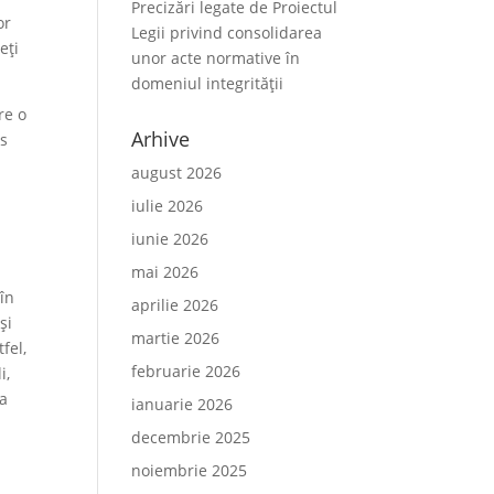
Precizări legate de Proiectul
or
Legii privind consolidarea
eți
unor acte normative în
domeniul integrității
re o
Arhive
us
august 2026
iulie 2026
iunie 2026
mai 2026
în
aprilie 2026
și
martie 2026
fel,
februarie 2026
i,
la
ianuarie 2026
decembrie 2025
noiembrie 2025