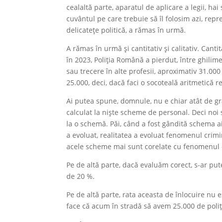
cealaltă parte, aparatul de aplicare a legii, 
cuvântul pe care trebuie să îl folosim azi, rep
delicatețe politică, a rămas în urmă.
A rămas în urmă și cantitativ și calitativ. Cant
în 2023, Poliția Română a pierdut, între ghilime
sau trecere în alte profesii, aproximativ 31.000 
25.000, deci, dacă faci o socoteală aritmetică rez
Ai putea spune, domnule, nu e chiar atât de gra
calculat la niște scheme de personal. Deci noi
la o schemă. Păi, când a fost gândită schema a
a evoluat, realitatea a evoluat fenomenul crimi
acele scheme mai sunt corelate cu fenomenul 
Pe de altă parte, dacă evaluăm corect, s-ar pute
de 20 %.
Pe de altă parte, rata aceasta de înlocuire nu e
face că acum în stradă să avem 25.000 de poliți