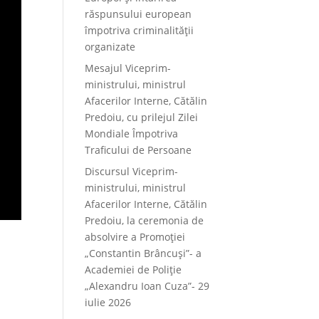
răspunsului european
împotriva criminalității
organizate
Mesajul Viceprim-
ministrului, ministrul
Afacerilor Interne, Cătălin
Predoiu, cu prilejul Zilei
Mondiale Împotriva
Traficului de Persoane
Discursul Viceprim-
ministrului, ministrul
Afacerilor Interne, Cătălin
Predoiu, la ceremonia de
absolvire a Promoției
„Constantin Brâncuși”- a
Academiei de Poliție
„Alexandru Ioan Cuza”- 29
iulie 2026