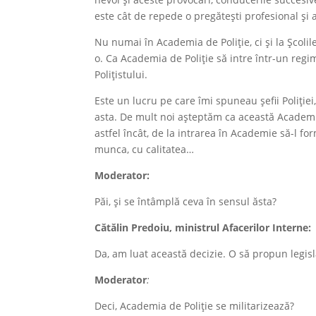
este cât de repede o pregătești profesional și a
Nu numai în Academia de Poliție, ci și la Școlil
o. Ca Academia de Poliție să intre într-un regim 
Polițistului.
Este un lucru pe care îmi spuneau șefii Poliției
asta. De mult noi așteptăm ca această Academie
astfel încât, de la intrarea în Academie să-l for
munca, cu calitatea…
Moderator:
Păi, și se întâmplă ceva în sensul ăsta?
Cătălin Predoiu
, ministrul Afacerilor Interne
:
Da, am luat această decizie. O să propun legisl
Moderator
:
Deci, Academia de Poliţie se militarizează?