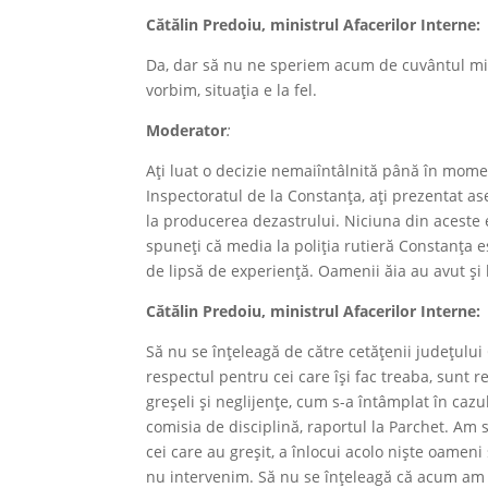
Cătălin Predoiu
, ministrul Afacerilor Interne
:
Da, dar să nu ne speriem acum de cuvântul mili
vorbim, situația e la fel.
Moderator
:
Ați luat o decizie nemaiîntâlnită până în moment
Inspectoratul de la Constanța, ați prezentat as
la producerea dezastrului. Niciuna din aceste 
spuneți că media la poliția rutieră Constanța 
de lipsă de experiență. Oamenii ăia au avut și 
Cătălin Predoiu
, ministrul Afacerilor Interne
:
Să nu se înțeleagă de către cetăţenii județului 
respectul pentru cei care își fac treaba, sunt r
greșeli și neglijențe, cum s-a întâmplat în caz
comisia de disciplină, raportul la Parchet. Am 
cei care au greșit, a înlocui acolo niște oame
nu intervenim. Să nu se înțeleagă că acum am l