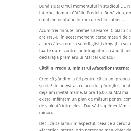
Bună ziua! Omul momentului în studioul DC New
Interne, domnul Cătălin Predoiu. Bună ziua, d
omul momentului. Intrăm direct în subiect.
Acum trei minute, premierul Marcel Ciolacu cu 
are PNL-ul în acest moment, cerea măsuri de co
acum câteva ore ca șoferii găsiți drogați la vo
foarte dure: control antidrog atunci când îți ie
declarația premierului Marcel Ciolacu?
Cătălin Predoiu
, ministrul Afacerilor Interne
:
Cred că gândim la fel pentru că eu am propus 
școli. Este adevărat, cu acordul părinților, pent
deja am invitat mâine, la ora 16.00, la MAI mai 
există. Înființăm un plan de măsuri pentru comb
de violență între elevi. Dar să-l suplimentăm 
minori.
Deci, ca să lămurim aspectul, ceea ce a cerut a
Afacerilor Interne, prin persoana mea, chiar de