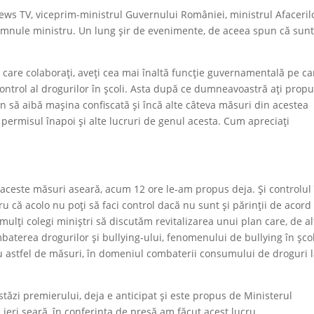
s TV, viceprim-ministrul Guvernului României, ministrul Afaceril
omnule ministru. Un lung șir de evenimente, de aceea spun că sunt
care colaborați, aveți cea mai înaltă funcție guvernamentală pe ca
ntrol al drogurilor în școli. Asta după ce dumneavoastră ați prop
lan să aibă mașina confiscată și încă alte câteva măsuri din acestea
i permisul înapoi și alte lucruri de genul acesta. Cum apreciați
aceste măsuri aseară, acum 12 ore le-am propus deja. Și controlul 
ru că acolo nu poți să faci control dacă nu sunt și părinții de acord 
mulți colegi miniștri să discutăm revitalizarea unui plan care, de alt
aterea drogurilor și bullying-ului, fenomenului de bullying în școl
cu astfel de măsuri, în domeniul combaterii consumului de droguri 
stăzi premierului, deja e anticipat și este propus de Ministerul
 ieri seară, în conferința de presă am făcut acest lucru.