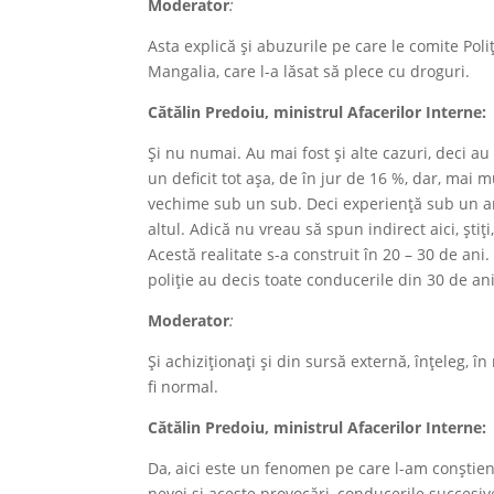
Moderator
:
Asta explică și abuzurile pe care le comite Poli
Mangalia, care l-a lăsat să plece cu droguri.
Cătălin Predoiu
, ministrul Afacerilor Interne
:
Și nu numai. Au mai fost și alte cazuri, deci a
un deficit tot așa, de în jur de 16 %, dar, mai m
vechime sub un sub. Deci experiență sub un an. 
altul. Adică nu vreau să spun indirect aici, știț
Acestă realitate s-a construit în 20 – 30 de ani.
poliție au decis toate conducerile din 30 de an
Moderator
:
Și achiziționați și din sursă externă, înțeleg, 
fi normal.
Cătălin Predoiu
, ministrul Afacerilor Interne
:
Da, aici este un fenomen pe care l-am conștien
nevoi și aceste provocări, conducerile succesive