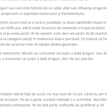
guri sau care este folosită de un șofer aflat sub influența drogurilo
ă propunem ca legislație Guvernului și Parlamentului.
portant, acum cred că o lună și jumătate, la două săptămâni după c
ivul IGPR-ului, adică toată structura de comandă a Inspectoratului
al, erau acolo peste 30 de oameni cred, deci am peste 30 de martori
le la categoria adulți în momentul ăsta e pierdută. Ce trebuie să f
rile dar prioritar este să salvăm tânăra generație.
rm statisticilor oficiale, au consumat cel puțin o dată droguri. Unu d
ce, a consumat cel puțin o dată droguri. Deci de aici plecăm.
chimbată radical față de acum, nu mai mult de 10 ani. Când eu am i
ât incipient. Pe de o parte, această realitate s-a schimbat. Abunde
anțele psihoactive. Pe de altă parte, traficanții au proliferat și de