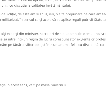
jungi cu discuția la calitatea învățământului.
e de Poliție, de asta am și spus, ieri, o altă propunere pe care am fă
militarizat, în sensul ca și acolo să se aplice reguli potrivit Statutu
, alți experți din minister, secretari de stat, domnule, demult noi v
 să intre într-un regim de lucru corespunzător exigențelor profesi
măm pe tânărul viitor polițist într-un anumit fel – cu disciplină, cu
ație în acest sens, va fi pe masa Guvernului.