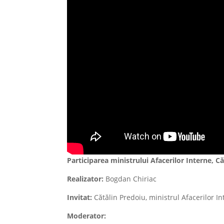
Participarea ministrului Afacerilor Interne, Că
Realizator:
Bogdan Chiriac
Invitat:
Cătălin Predoiu, ministrul Afacerilor I
Moderator: