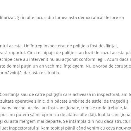
tarizat. Și în alte locuri din lumea asta democratică, despre ea
ul acesta. Un întreg inspectorat de poliție a fost desființat,
eară raportul. Cinci echipaje de poliție s-au lovit de cazul acesta p
echipe care au intervenit nu au acționat conform legii. Acum dacă 
este de mai puțin un an vechime, înțelegem. Nu e vorba de corupție,
bunăvoință, dar asta e situația.
Constanța sau de către polițiștii care activează în inspectorat, am t
ezultate operative zilnic, din păcate umbrite de astfel de tragedii și
ul Vama Veche. Acelea au fost sancționate, trimise unde trebuie, la
spus, nu putem să ne oprim ca de atâtea alte dăți, luat la sancționa
ni și cu asta mergem mai departe. Se întâmplă din nou dacă structur
uat inspectoratul şi l-am topit și până când venim cu ceva nou-no