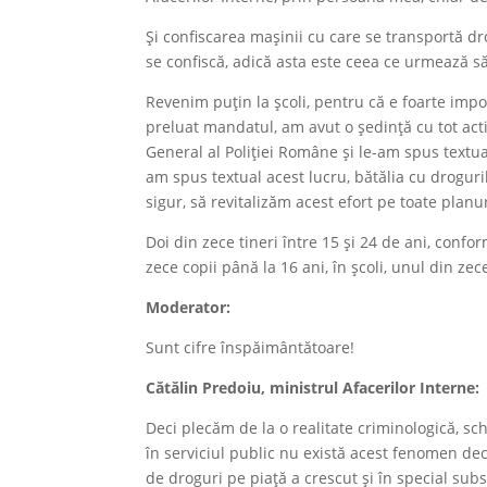
Și confiscarea mașinii cu care se transportă dro
se confiscă, adică asta este ceea ce urmează s
Revenim puțin la școli, pentru că e foarte im
preluat mandatul, am avut o ședință cu tot act
General al Poliției Române și le-am spus textu
am spus textual acest lucru, bătălia cu droguri
sigur, să revitalizăm acest efort pe toate planu
Doi din zece tineri între 15 și 24 de ani, confo
zece copii până la 16 ani, în școli, unul din ze
Moderator:
Sunt cifre înspăimântătoare!
Cătălin Predoiu
, ministrul Afacerilor Interne
:
Deci plecăm de la o realitate criminologică, s
în serviciul public nu există acest fenomen dec
de droguri pe piață a crescut și în special subst