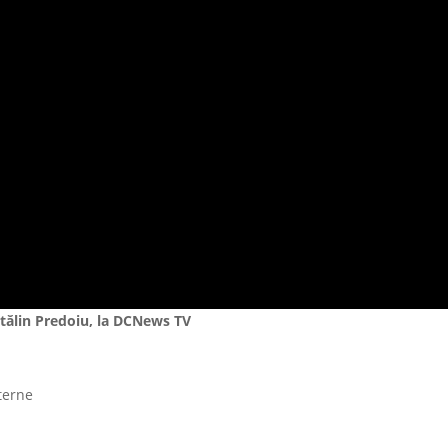
tălin Predoiu,
la DCNews
TV
nterne