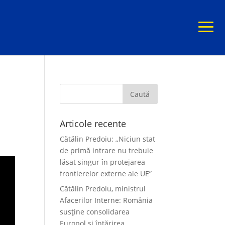
Articole recente
Cătălin Predoiu: „Niciun stat
de primă intrare nu trebuie
lăsat singur în protejarea
frontierelor externe ale UE”
Cătălin Predoiu, ministrul
Afacerilor Interne: România
susține consolidarea
Europol și întărirea