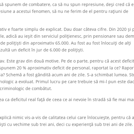
hai să spunem de combatere, ca să nu spun represiune, deși cred că e
resiune a acestui fenomen, să nu ne ferim de el pentru rațiuni de
itativ e foarte simplu de explicat. Dau doar câteva cifre. Din 2020 și
le, adică au ieșit din serviciul polițienesc, prin pensionare sau dem
de polițiști din aproximativ 65.000. Au fost au fost înlocuiți de alți
ultă un deficit în jur de 6.000 de polițiști.
v. Este grav din două motive. Pe de o parte, pentru că acest defici
 spunem 20 % aproximativ deficit de personal, raportat la ce? Rapor
ia? Schemă a fost gândită acum ani de zile. S-a schimbat lumea. S
nologic a evoluat. Primul lucru pe care trebuie să mi-l pun este da
criminologic de combătut.
a ca deficitul real față de ceea ce ai nevoie în stradă să fie mai ma
xplică nimic vis-a-vis de calitatea celui care înlocuiește, pentru că 
ști cu vechime sub trei ani, deci cu experiență sub trei ani de zile.