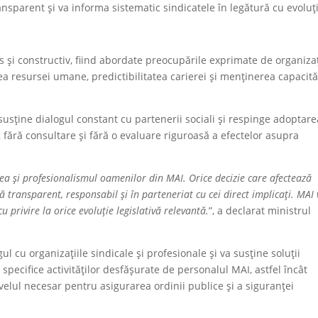
nsparent și va informa sistematic sindicatele în legătură cu evoluț
s și constructiv, fiind abordate preocupările exprimate de organizaț
atea resursei umane, predictibilitatea carierei și menținerea capacită
 susține dialogul constant cu partenerii sociali și respinge adoptare
 fără consultare și fără o evaluare riguroasă a efectelor asupra
tea și profesionalismul oamenilor din MAI. Orice decizie care afectează
ată transparent, responsabil și în parteneriat cu cei direct implicați. MAI
u privire la orice evoluție legislativă relevantă.
”, a declarat ministrul
ul cu organizațiile sindicale și profesionale și va susține soluții
 specifice activităților desfășurate de personalul MAI, astfel încât
velul necesar pentru asigurarea ordinii publice și a siguranței