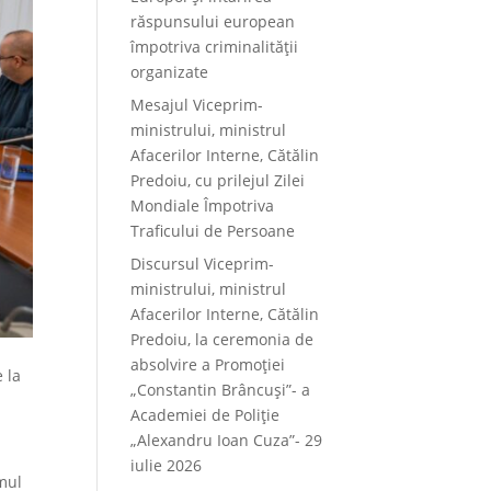
răspunsului european
împotriva criminalității
organizate
Mesajul Viceprim-
ministrului, ministrul
Afacerilor Interne, Cătălin
Predoiu, cu prilejul Zilei
Mondiale Împotriva
Traficului de Persoane
Discursul Viceprim-
ministrului, ministrul
Afacerilor Interne, Cătălin
Predoiu, la ceremonia de
absolvire a Promoției
e la
„Constantin Brâncuși”- a
Academiei de Poliție
„Alexandru Ioan Cuza”- 29
iulie 2026
emul