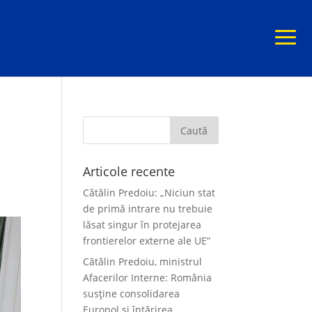
Articole recente
Cătălin Predoiu: „Niciun stat
de primă intrare nu trebuie
lăsat singur în protejarea
frontierelor externe ale UE”
Cătălin Predoiu, ministrul
Afacerilor Interne: România
susține consolidarea
Europol și întărirea