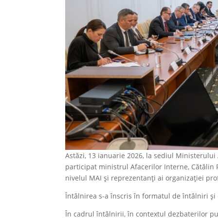
Astăzi, 13 ianuarie 2026, la sediul Ministerului 
participat ministrul Afacerilor Interne, Cătălin
nivelul MAI și reprezentanți ai organizației pr
Întâlnirea s-a înscris în formatul de întâlniri ș
În cadrul întâlnirii, în contextul dezbaterilor