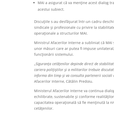
MAI a asigurat că va menține acest dialog tra
acestui subiect.
Discuțiile s-au desfășurat într-un cadru deschi
sindicale și profesionale cu privire la stabilit
operaționale a structurilor MAI.
Ministrul Afacerilor Interne a subliniat că MAI
unor măsuri care ar putea fi impuse unilateral,
funcționării sistemului.
„
Siguranța cetățenilor depinde direct de stabilita
cariera polițiștilor și a militarilor trebuie discut
informa din timp și va consulta partenerii sociali c
Afacerilor Interne, Cătălin Predoiu.
Ministerul Afacerilor Interne va continua dialog
echilibrate, sustenabile și conforme realităților
capacitatea operațională să fie menținută la ni
cetățenilor.