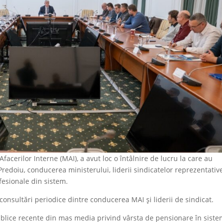
Afacerilor Interne (MAI), a avut loc o întâlnire de lucru la care au
 Predoiu, conducerea ministerului, liderii sindicatelor reprezentativ
ofesionale din sistem.
i consultări periodice dintre conducerea MAI și liderii de sindicat.
 publice recente din mas media privind vârsta de pensionare în sist