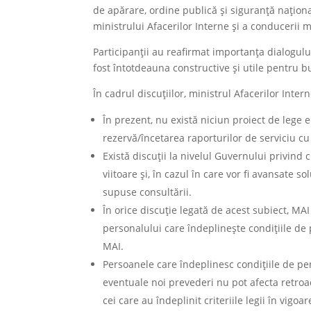
de apărare, ordine publică și siguranță național
ministrului Afacerilor Interne și a conducerii mi
Participanții au reafirmat importanța dialogulu
fost întotdeauna constructive și utile pentru bu
În cadrul discuțiilor, ministrul Afacerilor Inter
În prezent, nu există niciun proiect de lege 
rezervă/încetarea raporturilor de serviciu cu 
Există discuții la nivelul Guvernului privind
viitoare și, în cazul în care vor fi avansate so
supuse consultării.
În orice discuție legată de acest subiect, M
personalului care îndeplinește condițiile de 
MAI.
Persoanele care îndeplinesc condițiile de pe
eventuale noi prevederi nu pot afecta retroa
cei care au îndeplinit criteriile legii în vigoar