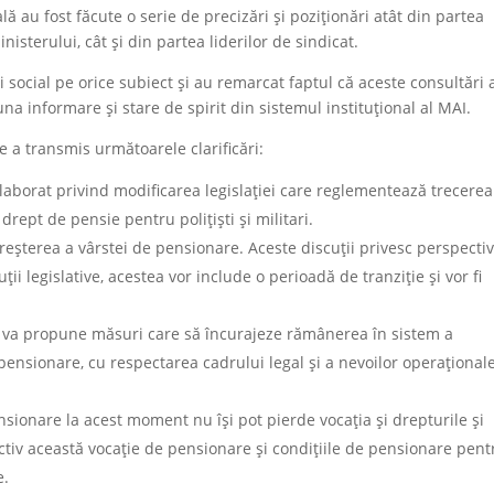
ă au fost făcute o serie de precizări și poziționări atât din partea
nisterului, cât și din partea liderilor de sindicat.
i social pe orice subiect și au remarcat faptul că aceste consultări 
na informare și stare de spirit din sistemul instituțional al MAI.
ne a transmis următoarele clarificări:
elaborat privind modificarea legislației care reglementează trecerea
drept de pensie pentru polițiști și militari.
 creșterea a vârstei de pensionare. Aceste discuții privesc perspecti
luții legislative, acestea vor include o perioadă de tranziție și vor fi
AI va propune măsuri care să încurajeze rămânerea în sistem a
pensionare, cu respectarea cadrului legal și a nevoilor operaționale
nsionare la acest moment nu își pot pierde vocația și drepturile și
ctiv această vocație de pensionare și condițiile de pensionare pent
e.