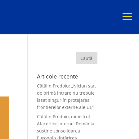
Articole recente
Cătălin Predoiu: „Niciun stat
de primă intrare nu trebuie
lăsat singur în protejarea
frontierelor externe ale UE”
Cătălin Predoiu, ministrul
Afacerilor Interne: România
susține consolidarea
Europol și întărirea