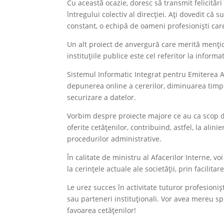
Cu această ocazie, doresc să transmit felicitări
întregului colectiv al direcției. Ați dovedit că s
constant, o echipă de oameni profesioniști care
Un alt proiect de anvergură care merită mențio
instituțiile publice este cel referitor la inform
Sistemul Informatic Integrat pentru Emiterea Ac
depunerea online a cererilor, diminuarea timpil
securizare a datelor.
Vorbim despre proiecte majore ce au ca scop dig
oferite cetățenilor, contribuind, astfel, la alin
procedurilor administrative.
În calitate de ministru al Afacerilor Interne,
la cerințele actuale ale societății, prin facilita
Le urez succes în activitate tuturor profesioniș
sau parteneri instituționali. Vor avea mereu sp
favoarea cetățenilor!