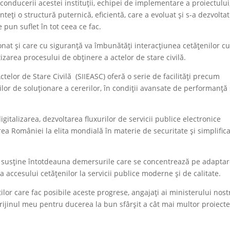
 conducerii acestei instituții, echipei de implementare a proiectului
unteți o structură puternică, eficientă, care a evoluat și s-a dezvoltat
 pun suflet în tot ceea ce fac.
nat și care cu siguranță va îmbunătăți interacțiunea cetățenilor c
atizarea procesului de obținere a actelor de stare civilă.
telor de Stare Civilă (SIIEASC) oferă o serie de facilități precum
or de soluționare a cererilor, în condiții avansate de performanță 
italizarea, dezvoltarea fluxurilor de servicii publice electronice
ierea României la elita mondială în materie de securitate și simplific
 voi susține întotdeauna demersurile care se concentrează pe adapta
rea accesului cetățenilor la servicii publice moderne și de calitate.
tilor care fac posibile aceste progrese, angajați ai ministerului nost
rijinul meu pentru ducerea la bun sfârșit a cât mai multor proiecte