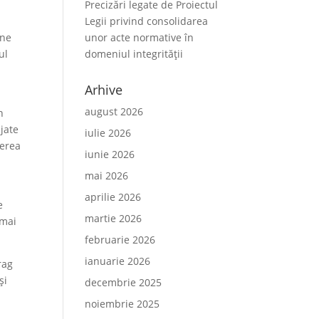
Precizări legate de Proiectul
Legii privind consolidarea
unor acte normative în
ine
domeniul integrității
ul
Arhive
august 2026
n
jate
iulie 2026
cerea
iunie 2026
mai 2026
aprilie 2026
e
martie 2026
 mai
februarie 2026
ianuarie 2026
rag
și
decembrie 2025
noiembrie 2025