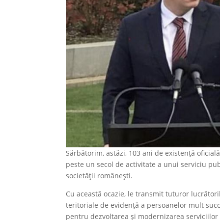
Sărbătorim, astăzi, 103 ani de existență oficia
peste un secol de activitate a unui serviciu pu
societății românești.
Cu această ocazie, le transmit tuturor lucrători
teritoriale de evidență a persoanelor mult succ
pentru dezvoltarea și modernizarea serviciilo