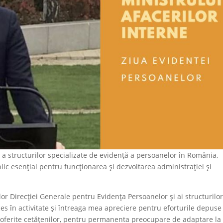
lă a structurilor specializate de evidență a persoanelor în România,
blic esențial pentru funcționarea și dezvoltarea administrației și
lor Direcției Generale pentru Evidența Persoanelor și ai structurilo
es în activitate și întreaga mea apreciere pentru eforturile depuse
r oferite cetățenilor, pentru permanenta preocupare de adaptare la