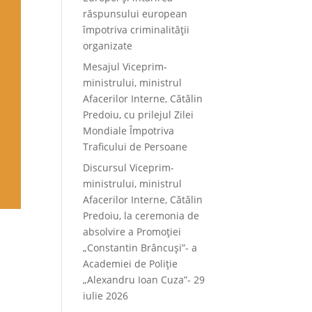
răspunsului european
împotriva criminalității
organizate
Mesajul Viceprim-
ministrului, ministrul
Afacerilor Interne, Cătălin
Predoiu, cu prilejul Zilei
Mondiale Împotriva
Traficului de Persoane
Discursul Viceprim-
ministrului, ministrul
Afacerilor Interne, Cătălin
Predoiu, la ceremonia de
absolvire a Promoției
„Constantin Brâncuși”- a
Academiei de Poliție
r
„Alexandru Ioan Cuza”- 29
iulie 2026