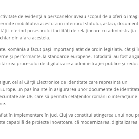
 activitate de evidență a persoanelor aveau scopul de a oferi o imag
permite mobilitatea acestora în interiorul statului, astăzi, document
ății, oferind posesorului facilități de relaționare cu administrația
 chiar din afara acesteia.
 România a făcut pași importanți atât de ordin legislativ, cât și î
rne și performante, la standarde europene. Totodată, au fost anga
ntărirea procesului de digitalizare a administrației publice și redu
gur, cel al Cărții Electronice de Identitate care reprezintă un
ii Europe, un pas înainte în asigurarea unor documente de identitat
ecuritate ale UE, care să permită cetățenilor români o interacțiune
ine.
i aflat în implementare în jud. Cluj va constitui atingerea unui nou p
te capabilă de proiecte inovatoare, că modernizarea, digitalizarea 