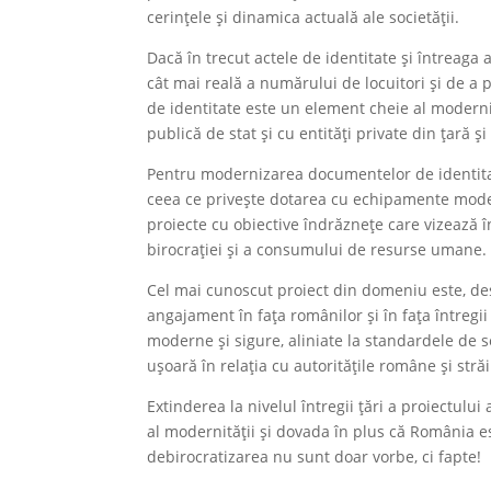
cerințele și dinamica actuală ale societății.
Dacă în trecut actele de identitate și întreaga
cât mai reală a numărului de locuitori și de a 
de identitate este un element cheie al modernit
publică de stat și cu entități private din țară și
Pentru modernizarea documentelor de identitate,
ceea ce privește dotarea cu echipamente mode
proiecte cu obiective îndrăznețe care vizează î
birocrației și a consumului de resurse umane.
Cel mai cunoscut proiect din domeniu este, desi
angajament în fața românilor și în fața întreg
moderne și sigure, aliniate la standardele de s
ușoară în relația cu autoritățile române și stră
Extinderea la nivelul întregii țări a proiectulu
al modernității și dovada în plus că România es
debirocratizarea nu sunt doar vorbe, ci fapte!