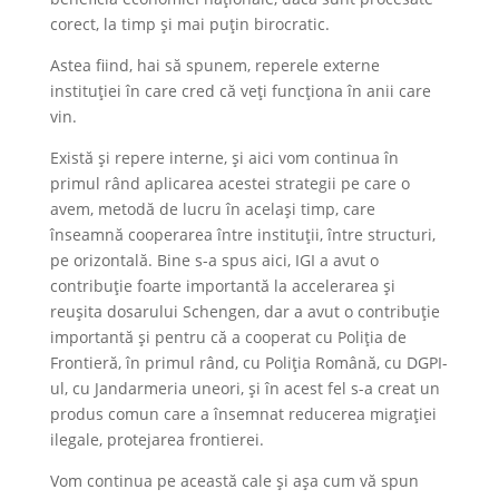
corect, la timp și mai puțin birocratic.
Astea fiind, hai să spunem, reperele externe
instituției în care cred că veți funcționa în anii care
vin.
Există și repere interne, și aici vom continua în
primul rând aplicarea acestei strategii pe care o
avem, metodă de lucru în același timp, care
înseamnă cooperarea între instituții, între structuri,
pe orizontală. Bine s-a spus aici, IGI a avut o
contribuție foarte importantă la accelerarea și
reușita dosarului Schengen, dar a avut o contribuție
importantă și pentru că a cooperat cu Poliția de
Frontieră, în primul rând, cu Poliția Română, cu DGPI-
ul, cu Jandarmeria uneori, și în acest fel s-a creat un
produs comun care a însemnat reducerea migrației
ilegale, protejarea frontierei.
Vom continua pe această cale și așa cum vă spun