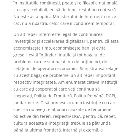
în instituțiile românești, poate și o filozofie națională,
cu capra celuilalt, eu să fiu bine, restul nu contează.
Nu este asta optica Ministerului de Interne, în orice
caz, nu a noastră, celor care îl conducem temporar.
Un alt reper intern este legat de continuarea
investițiilor și accelerarea digitalizării, pentru că asta
economisește timp, economisește bani și evită
greșeli, evită întârzieri inutile și tot bagajul de
probleme care e semnalat, nu de puține ori, de
cetățeni, de operatori economici. Și în strânsă relație
cu acest bagaj de probleme, un alt reper important,
respectiv integritatea. Am enumerat câteva instituții
cu care ați cooperat și care veți continua să
cooperați, Poliția de Frontieră, Poliția Română, DGPI,
Jandarmerie. O să numesc acum o instituție cu care
sper să nu aveți relaționări cauzate de fenomene
obiective din teren, respectiv DGA, pentru că, repet,
cultura aceasta a integrității trebuie să pătrundă
până la ultima frontieră, internă și externă, a