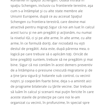
României în spațiul Schengen. Odată intrată în
spațiu Schengen, inclusiv cu frontierele terestre, așa
cum s-a întâmplat și cu alte state membre ale
Uniunii Europene, după ce au accesat Spațiul
Schengen cu frontiera terestră, care devine mai
atractivă pentru migrați.Sigur că noi am luat în calcul
acest lucru și ne-am pregătit și acționăm, nu numai
la nivelul IGI, ci și pe alte arme, în alte arme, cu alte
arme, în ce formulă doriți, dar niciodată nu ești
destul de pregătit. Asta este, după părerea mea, o
logică pe care trebuie să o aplicăm toți. Oricât de
bine pregătiți suntem, trebuie să ne pregătim și mai
bine. Sigur că noi contăm în acest demers preventiv
de a întâmpina o presiune crescută migratorie și de
a ține țara sigură și hotarele sub control, cu vecinii
noștri, și cooperăm foarte bine, deja s-a amintit aici
de programe bilaterale cu țările vecine. Dar trebuie
să luăm în calcul și scenarii mai puțin fericite în care
aceste stavile de protecție pe care noi le-am
organizat cu vecinii, în profunzime, în special spre