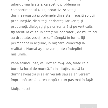
uitându-mă la stele, că aveți o problemă în
compartimentul X. Fiți proactivi, scoateți
dumneavoastră problemele din sistem, găsiți soluții,
propuneți-le, discutați, dezbateți, iar veniți și
propuneți, dialogați și pe orizontală și pe verticală,
fiți atenți la ce spun cetățenii, operatorii, de multe ori
au dreptate, vedeți ce se întâmplă în lume, fiți
permanent în acțiune, în mișcare, conectați la
realitate. Numai așa ne vom putea îndeplini
misiunile.
Până atunci, însă, vă urez
La mulți ani
, toate cele
bune la locul de muncă, în instituție, acasă la
dumneavoastră și să aniversați sau să aniversăm
împreună următoarea etapă cu un pas mai în față!
Mulțumesc!