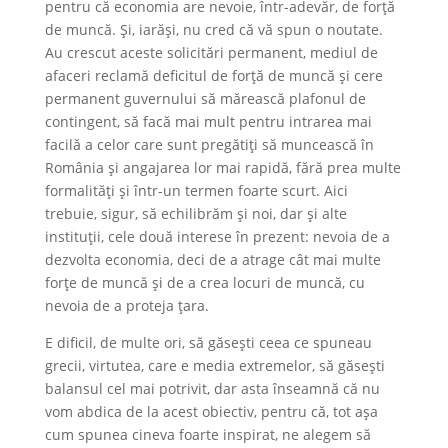
pentru că economia are nevoie, într-adevăr, de forță
de muncă. Și, iarăși, nu cred că vă spun o noutate.
Au crescut aceste solicitări permanent, mediul de
afaceri reclamă deficitul de forță de muncă și cere
permanent guvernului să mărească plafonul de
contingent, să facă mai mult pentru intrarea mai
facilă a celor care sunt pregătiți să muncească în
România și angajarea lor mai rapidă, fără prea multe
formalități și într-un termen foarte scurt. Aici
trebuie, sigur, să echilibrăm și noi, dar și alte
instituții, cele două interese în prezent: nevoia de a
dezvolta economia, deci de a atrage cât mai multe
forțe de muncă și de a crea locuri de muncă, cu
nevoia de a proteja țara.
E dificil, de multe ori, să găsești ceea ce spuneau
grecii, virtutea, care e media extremelor, să găsești
balansul cel mai potrivit, dar asta înseamnă că nu
vom abdica de la acest obiectiv, pentru că, tot așa
cum spunea cineva foarte inspirat, ne alegem să