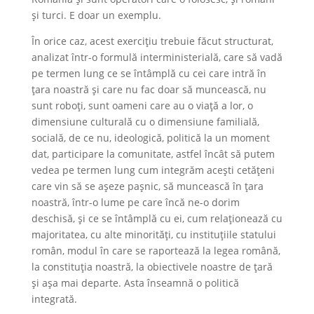
și turci. E doar un exemplu.
În orice caz, acest exercițiu trebuie făcut structurat,
analizat într-o formulă interministerială, care să vadă
pe termen lung ce se întâmplă cu cei care intră în
țara noastră și care nu fac doar să muncească, nu
sunt roboți, sunt oameni care au o viață a lor, o
dimensiune culturală cu o dimensiune familială,
socială, de ce nu, ideologică, politică la un moment
dat, participare la comunitate, astfel încât să putem
vedea pe termen lung cum integrăm acești cetățeni
care vin să se așeze pașnic, să muncească în țara
noastră, într-o lume pe care încă ne-o dorim
deschisă, și ce se întâmplă cu ei, cum relaționează cu
majoritatea, cu alte minorități, cu instituțiile statului
român, modul în care se raportează la legea română,
la constituția noastră, la obiectivele noastre de țară
și așa mai departe. Asta înseamnă o politică
integrată.