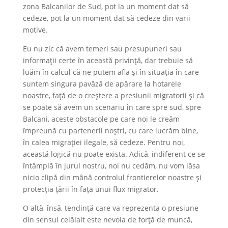
zona Balcanilor de Sud, pot la un moment dat să
cedeze, pot la un moment dat să cedeze din varii
motive.
Eu nu zic că avem temeri sau presupuneri sau
informații certe în această privință, dar trebuie să
luăm în calcul că ne putem afla și în situația în care
suntem singura pavăză de apărare la hotarele
noastre, față de o creștere a presiunii migratorii și că
se poate să avem un scenariu în care spre sud, spre
Balcani, aceste obstacole pe care noi le creăm
împreună cu partenerii noștri, cu care lucrăm bine,
în calea migrației ilegale, să cedeze. Pentru noi,
această logică nu poate exista. Adică, indiferent ce se
întâmplă în jurul nostru, noi nu cedăm, nu vom lăsa
nicio clipă din mână controlul frontierelor noastre și
protecția țării în fața unui flux migrator.
O altă, însă, tendință care va reprezenta o presiune
din sensul celălalt este nevoia de forță de muncă,