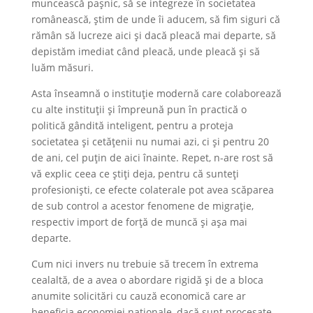
muncească pașnic, să se integreze în societatea
românească, știm de unde îi aducem, să fim siguri că
rămân să lucreze aici și dacă pleacă mai departe, să
depistăm imediat când pleacă, unde pleacă și să
luăm măsuri.
Asta înseamnă o instituție modernă care colaborează
cu alte instituții și împreună pun în practică o
politică gândită inteligent, pentru a proteja
societatea și cetățenii nu numai azi, ci și pentru 20
de ani, cel puțin de aici înainte. Repet, n-are rost să
vă explic ceea ce știți deja, pentru că sunteți
profesioniști, ce efecte colaterale pot avea scăparea
de sub control a acestor fenomene de migrație,
respectiv import de forță de muncă și așa mai
departe.
Cum nici invers nu trebuie să trecem în extrema
cealaltă, de a avea o abordare rigidă și de a bloca
anumite solicitări cu cauză economică care ar
beneficia economiei naționale, dacă sunt procesate