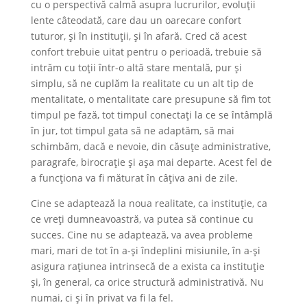
cu o perspectivă calmă asupra lucrurilor, evoluții
lente câteodată, care dau un oarecare confort
tuturor, și în instituții, și în afară. Cred că acest
confort trebuie uitat pentru o perioadă, trebuie să
intrăm cu toții într-o altă stare mentală, pur și
simplu, să ne cuplăm la realitate cu un alt tip de
mentalitate, o mentalitate care presupune să fim tot
timpul pe fază, tot timpul conectați la ce se întâmplă
în jur, tot timpul gata să ne adaptăm, să mai
schimbăm, dacă e nevoie, din căsuțe administrative,
paragrafe, birocrație și așa mai departe. Acest fel de
a funcționa va fi măturat în câțiva ani de zile.
Cine se adaptează la noua realitate, ca instituție, ca
ce vreți dumneavoastră, va putea să continue cu
succes. Cine nu se adaptează, va avea probleme
mari, mari de tot în a-și îndeplini misiunile, în a-și
asigura rațiunea intrinsecă de a exista ca instituție
și, în general, ca orice structură administrativă. Nu
numai, ci și în privat va fi la fel.