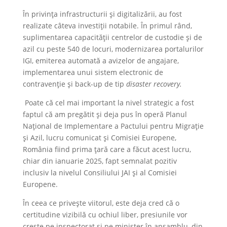
În privința infrastructurii și digitalizării, au fost
realizate câteva investiții notabile. În primul rând,
suplimentarea capacității centrelor de custodie și de
azil cu peste 540 de locuri, modernizarea portalurilor
IGI, emiterea automată a avizelor de angajare,
implementarea unui sistem electronic de
contravenție și back-up de tip
disaster recovery.
Poate că cel mai important la nivel strategic a fost
faptul că am pregătit și deja pus în operă Planul
Național de Implementare a Pactului pentru Migrație
și Azil, lucru comunicat și Comisiei Europene,
România fiind prima țară care a făcut acest lucru,
chiar din ianuarie 2025, fapt semnalat pozitiv
inclusiv la nivelul Consiliului JAI și al Comisiei
Europene.
În ceea ce privește viitorul, este deja cred că o
certitudine vizibilă cu ochiul liber, presiunile vor
crește pe inspectorat și pe minister în ansamblu, din