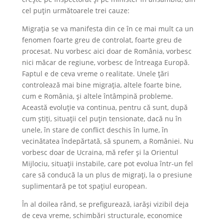
cel puțin următoarele trei cauze:
Migrația se va manifesta din ce în ce mai mult ca un
fenomen foarte greu de controlat, foarte greu de
procesat. Nu vorbesc aici doar de România, vorbesc
nici măcar de regiune, vorbesc de întreaga Europă.
Faptul e de ceva vreme o realitate. Unele țări
controlează mai bine migrația, altele foarte bine,
cum e România, și altele întâmpină probleme.
Această evoluție va continua, pentru că sunt, după
cum știți, situații cel puțin tensionate, dacă nu în
unele, în stare de conflict deschis în lume, în
vecinătatea îndepărtată, să spunem, a României. Nu
vorbesc doar de Ucraina, mă refer și la Orientul
Mijlociu, situații instabile, care pot evolua într-un fel
care să conducă la un plus de migrați, la o presiune
suplimentară pe tot spațiul european.
În al doilea rând, se prefigurează, iarăși vizibil deja
de ceva vreme, schimbări structurale, economice