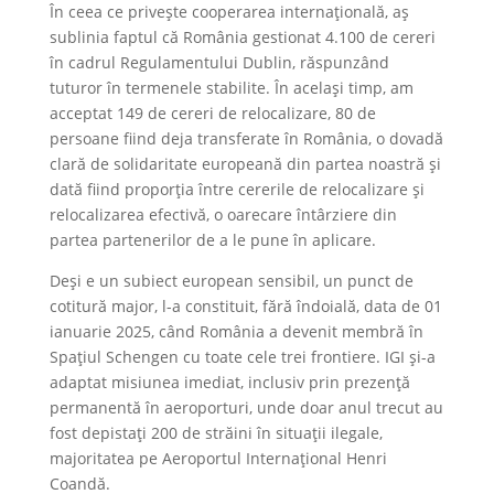
În ceea ce privește cooperarea internațională, aș
sublinia faptul că România gestionat 4.100 de cereri
în cadrul Regulamentului Dublin, răspunzând
tuturor în termenele stabilite. În același timp, am
acceptat 149 de cereri de relocalizare, 80 de
persoane fiind deja transferate în România, o dovadă
clară de solidaritate europeană din partea noastră și
dată fiind proporția între cererile de relocalizare și
relocalizarea efectivă, o oarecare întârziere din
partea partenerilor de a le pune în aplicare.
Deși e un subiect european sensibil, un punct de
cotitură major, l-a constituit, fără îndoială, data de 01
ianuarie 2025, când România a devenit membră în
Spațiul Schengen cu toate cele trei frontiere. IGI și-a
adaptat misiunea imediat, inclusiv prin prezență
permanentă în aeroporturi, unde doar anul trecut au
fost depistați 200 de străini în situații ilegale,
majoritatea pe Aeroportul Internațional Henri
Coandă.