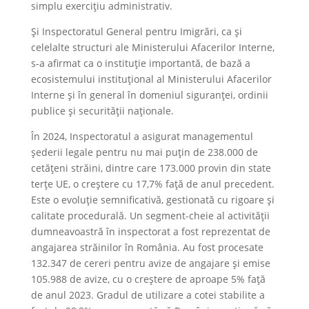
simplu exercițiu administrativ.
Și Inspectoratul General pentru Imigrări, ca și
celelalte structuri ale Ministerului Afacerilor Interne,
s-a afirmat ca o instituție importantă, de bază a
ecosistemului instituțional al Ministerului Afacerilor
Interne și în general în domeniul siguranței, ordinii
publice și securității naționale.
În 2024, Inspectoratul a asigurat managementul
șederii legale pentru nu mai puțin de 238.000 de
cetățeni străini, dintre care 173.000 provin din state
terțe UE, o creștere cu 17,7% față de anul precedent.
Este o evoluție semnificativă, gestionată cu rigoare și
calitate procedurală. Un segment-cheie al activității
dumneavoastră în inspectorat a fost reprezentat de
angajarea străinilor în România. Au fost procesate
132.347 de cereri pentru avize de angajare și emise
105.988 de avize, cu o creștere de aproape 5% față
de anul 2023. Gradul de utilizare a cotei stabilite a