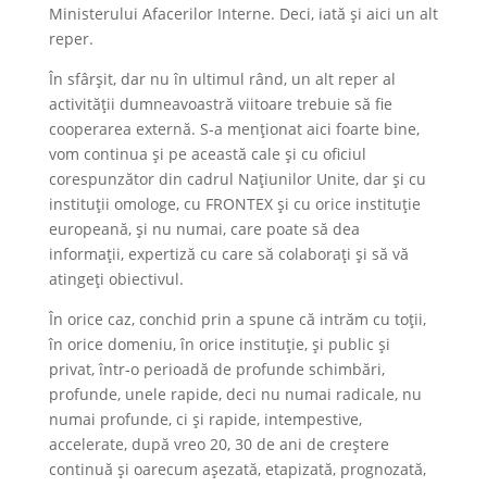
Ministerului Afacerilor Interne. Deci, iată și aici un alt
reper.
În sfârșit, dar nu în ultimul rând, un alt reper al
activității dumneavoastră viitoare trebuie să fie
cooperarea externă. S-a menționat aici foarte bine,
vom continua și pe această cale și cu oficiul
corespunzător din cadrul Națiunilor Unite, dar și cu
instituții omologe, cu FRONTEX și cu orice instituție
europeană, și nu numai, care poate să dea
informații, expertiză cu care să colaborați și să vă
atingeți obiectivul.
În orice caz, conchid prin a spune că intrăm cu toții,
în orice domeniu, în orice instituție, și public și
privat, într-o perioadă de profunde schimbări,
profunde, unele rapide, deci nu numai radicale, nu
numai profunde, ci și rapide, intempestive,
accelerate, după vreo 20, 30 de ani de creștere
continuă și oarecum așezată, etapizată, prognozată,