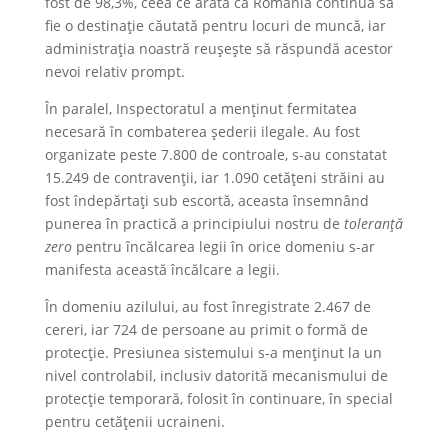
fost de 98,3%, ceea ce arată că România continuă să
fie o destinație căutată pentru locuri de muncă, iar
administrația noastră reușește să răspundă acestor
nevoi relativ prompt.
În paralel, Inspectoratul a menținut fermitatea
necesară în combaterea șederii ilegale. Au fost
organizate peste 7.800 de controale, s-au constatat
15.249 de contravenții, iar 1.090 cetățeni străini au
fost îndepărtați sub escortă, aceasta însemnând
punerea în practică a principiului nostru de
toleranță
zero
pentru încălcarea legii în orice domeniu s-ar
manifesta această încălcare a legii.
În domeniu azilului, au fost înregistrate 2.467 de
cereri, iar 724 de persoane au primit o formă de
protecție. Presiunea sistemului s-a menținut la un
nivel controlabil, inclusiv datorită mecanismului de
protecție temporară, folosit în continuare, în special
pentru cetățenii ucraineni.