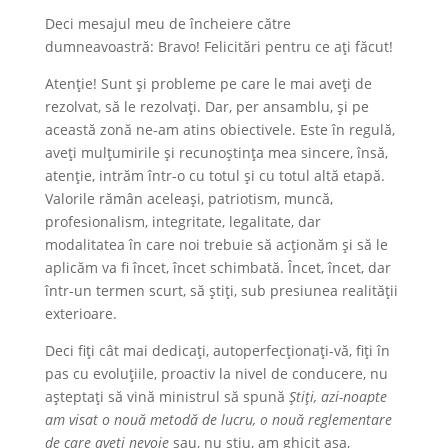
Deci mesajul meu de încheiere către
dumneavoastră: Bravo! Felicitări pentru ce ați făcut!
Atenție! Sunt și probleme pe care le mai aveți de
rezolvat, să le rezolvați. Dar, per ansamblu, și pe
această zonă ne-am atins obiectivele. Este în regulă,
aveți mulțumirile și recunoștința mea sincere, însă,
atenție, intrăm într-o cu totul și cu totul altă etapă.
Valorile rămân aceleași, patriotism, muncă,
profesionalism, integritate, legalitate, dar
modalitatea în care noi trebuie să acționăm și să le
aplicăm va fi încet, încet schimbată. Încet, încet, dar
într-un termen scurt, să știți, sub presiunea realității
exterioare.
Deci fiți cât mai dedicați, autoperfecționați-vă, fiți în
pas cu evoluțiile, proactiv la nivel de conducere, nu
așteptați să vină ministrul să spună
Știți, azi-noapte
am visat o nouă metodă de lucru, o nouă reglementare
de care aveți nevoie
sau, nu știu, am ghicit așa,