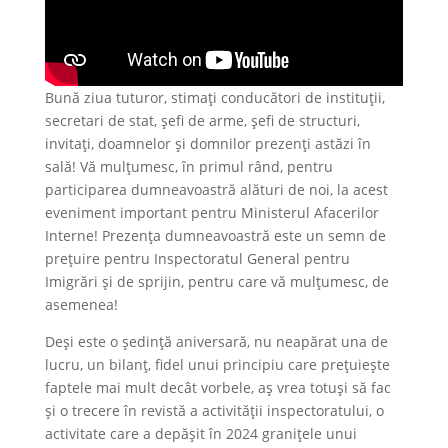
Bună ziua tuturor, stimați conducători de instituții,
secretari de stat, șefi de arme, șefi de structuri,
invitați, doamnelor și domnilor prezenți astăzi în
sală! Vă mulțumesc, în primul rând, pentru
participarea dumneavoastră alături de noi, la acest
eveniment important pentru Ministerul Afacerilor
Interne! Prezența dumneavoastră este un semn de
prețuire pentru Inspectoratul General pentru
Imigrări și de sprijin, pentru care vă mulțumesc, de
asemenea!
Deși este o ședință aniversară, nu neapărat una de
lucru, un bilanț, fidel unui principiu care prețuiește
faptele mai mult decât vorbele, aș vrea totuși să fac
și o trecere în revistă a activității inspectoratului, o
activitate care a depășit în 2024 granițele unui