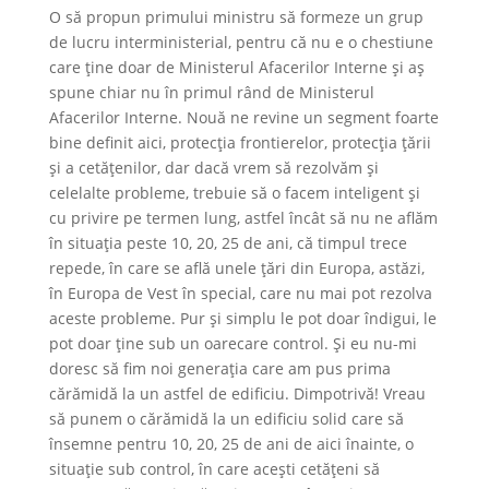
O să propun primului ministru să formeze un grup
de lucru interministerial, pentru că nu e o chestiune
care ține doar de Ministerul Afacerilor Interne și aș
spune chiar nu în primul rând de Ministerul
Afacerilor Interne. Nouă ne revine un segment foarte
bine definit aici, protecția frontierelor, protecția țării
și a cetățenilor, dar dacă vrem să rezolvăm și
celelalte probleme, trebuie să o facem inteligent și
cu privire pe termen lung, astfel încât să nu ne aflăm
în situația peste 10, 20, 25 de ani, că timpul trece
repede, în care se află unele țări din Europa, astăzi,
în Europa de Vest în special, care nu mai pot rezolva
aceste probleme. Pur și simplu le pot doar îndigui, le
pot doar ține sub un oarecare control. Și eu nu-mi
doresc să fim noi generația care am pus prima
cărămidă la un astfel de edificiu. Dimpotrivă! Vreau
să punem o cărămidă la un edificiu solid care să
însemne pentru 10, 20, 25 de ani de aici înainte, o
situație sub control, în care acești cetățeni să