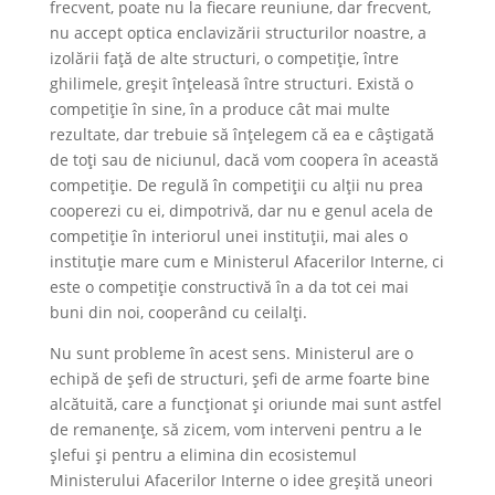
frecvent, poate nu la fiecare reuniune, dar frecvent,
nu accept optica enclavizării structurilor noastre, a
izolării față de alte structuri, o competiție, între
ghilimele, greșit înțeleasă între structuri. Există o
competiție în sine, în a produce cât mai multe
rezultate, dar trebuie să înțelegem că ea e câștigată
de toți sau de niciunul, dacă vom coopera în această
competiție. De regulă în competiții cu alții nu prea
cooperezi cu ei, dimpotrivă, dar nu e genul acela de
competiție în interiorul unei instituții, mai ales o
instituție mare cum e Ministerul Afacerilor Interne, ci
este o competiție constructivă în a da tot cei mai
buni din noi, cooperând cu ceilalți.
Nu sunt probleme în acest sens. Ministerul are o
echipă de șefi de structuri, șefi de arme foarte bine
alcătuită, care a funcționat și oriunde mai sunt astfel
de remanențe, să zicem, vom interveni pentru a le
șlefui și pentru a elimina din ecosistemul
Ministerului Afacerilor Interne o idee greșită uneori