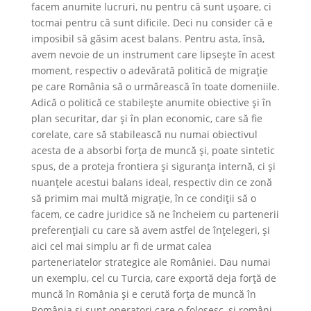
facem anumite lucruri, nu pentru că sunt ușoare, ci
tocmai pentru că sunt dificile. Deci nu consider că e
imposibil să găsim acest balans. Pentru asta, însă,
avem nevoie de un instrument care lipsește în acest
moment, respectiv o adevărată politică de migrație
pe care România să o urmărească în toate domeniile.
Adică o politică ce stabilește anumite obiective și în
plan securitar, dar și în plan economic, care să fie
corelate, care să stabilească nu numai obiectivul
acesta de a absorbi forța de muncă și, poate sintetic
spus, de a proteja frontiera și siguranța internă, ci și
nuanțele acestui balans ideal, respectiv din ce zonă
să primim mai multă migrație, în ce condiții să o
facem, ce cadre juridice să ne încheiem cu partenerii
preferențiali cu care să avem astfel de înțelegeri, și
aici cel mai simplu ar fi de urmat calea
parteneriatelor strategice ale României. Dau numai
un exemplu, cel cu Turcia, care exportă deja forță de
muncă în România și e cerută forța de muncă în
România și sunt operatori care o folosesc, și români