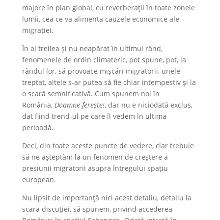
majore în plan global, cu reverberații în toate zonele
lumii, cea ce va alimenta cauzele economice ale
migrației.
În al treilea și nu neapărat în ultimul rând,
fenomenele de ordin climateric, pot spune, pot, la
rândul lor, să provoace mișcări migratorii, unele
treptat, altele s-ar putea să fie chiar intempestiv și la
o scară semnificativă. Cum spunem noi în
România,
Doamne ferește!
, dar nu e niciodată exclus,
dat fiind trend-ul pe care îl vedem în ultima
perioadă.
Deci, din toate aceste puncte de vedere, clar trebuie
să ne așteptăm la un fenomen de creștere a
presiunii migratorii asupra întregului spațiu
european.
Nu lipsit de importanță nici acest detaliu, detaliu la
scara discuției, să spunem, privind accederea