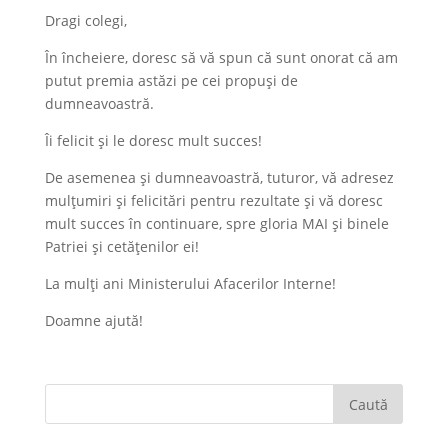
Dragi colegi,
În încheiere, doresc să vă spun că sunt onorat că am
putut premia astăzi pe cei propuși de
dumneavoastră.
Îi felicit și le doresc mult succes!
De asemenea și dumneavoastră, tuturor, vă adresez
mulțumiri și felicitări pentru rezultate și vă doresc
mult succes în continuare, spre gloria MAI și binele
Patriei și cetățenilor ei!
La mulți ani Ministerului Afacerilor Interne!
Doamne ajută!