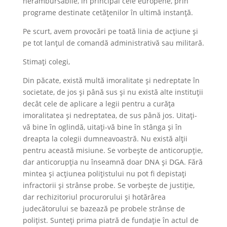
nerambursabile, în principal cele europene, prin
programe destinate cetățenilor în ultimă instanță.
Pe scurt, avem provocări pe toată linia de acțiune și
pe tot lanțul de comandă administrativă sau militară.
Stimați colegi,
Din păcate, există multă imoralitate și nedreptate în
societate, de jos și până sus și nu există alte instituții
decât cele de aplicare a legii pentru a curăța
imoralitatea și nedreptatea, de sus până jos. Uitați-
vă bine în oglindă, uitați-vă bine în stânga și în
dreapta la colegii dumneavoastră. Nu există alții
pentru această misiune. Se vorbește de anticorupție,
dar anticorupția nu înseamnă doar DNA și DGA. Fără
mintea și acțiunea polițistului nu pot fi depistați
infractorii și strânse probe. Se vorbește de justiție,
dar rechizitoriul procurorului și hotărârea
judecătorului se bazează pe probele strânse de
polițist. Sunteți prima piatră de fundație în actul de