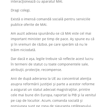
interacționează cu aparatul MAI.
Dragi colegi,
Există o imensă comandă socială pentru serviciile
publice oferite de MAI.
Am auzit adesea spunându-se că MAI este cel mai
important minister pe timp de pace. Aș spune eu că
și în vremuri de război, pe care sperăm să nu le
trăim niciodată.
Dar dacă e așa, legile trebuie să reflecte acest lucru
în termeni de statut cu toate componentele sale,
atribuții, protecție, recompense.
Anii de după aderarea la UE au concentrat atenția
asupra reformării justiției și parte a acestor reforme
a asigurat un statut adecvat magistraților, printre
cele mai bune din Europa, raportat la PIB și la venitul
pe cap de locuitor. Acum, comanda socială și
presiunea sunt pe zona de siguranța cetățeanului,