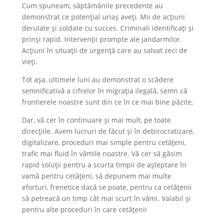
Cum spuneam, săptămânile precedente au
demonstrat ce potențial uriaș aveți. Mii de acțiuni
derulate și soldate cu succes. Criminali identificați și
prinși rapid. Intervenții prompte ale jandarmilor.
Acțiuni în situații de urgență care au salvat zeci de
vieți.
Tot așa, ultimele luni au demonstrat o scădere
semnificativă a cifrelor în migrația ilegală, semn că
frontierele noastre sunt din ce în ce mai bine păzite.
Dar, vă cer în continuare și mai mult, pe toate
direcțiile. Avem lucruri de făcut și în debirocratizare,
digitalizare, proceduri mai simple pentru cetățeni,
trafic mai fluid în vămile noastre. Vă cer să găsim
rapid soluții pentru a scurta timpii de așteptare în
vamă pentru cetățeni, să depunem mai multe
eforturi, frenetice dacă se poate, pentru ca cetățenii
să petreacă un timp cât mai scurt în vămi. Valabil și
pentru alte proceduri în care cetățenii