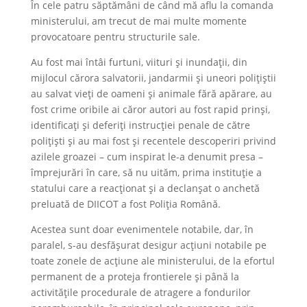
În cele patru săptămâni de când mă aflu la comanda
ministerului, am trecut de mai multe momente
provocatoare pentru structurile sale.
Au fost mai întâi furtuni, viituri și inundații, din
mijlocul cărora salvatorii, jandarmii și uneori polițiștii
au salvat vieți de oameni și animale fără apărare, au
fost crime oribile ai căror autori au fost rapid prinși,
identificați și deferiți instrucției penale de către
polițiști și au mai fost și recentele descoperiri privind
azilele groazei – cum inspirat le-a denumit presa –
împrejurări în care, să nu uităm, prima instituție a
statului care a reacționat și a declanșat o anchetă
preluată de DIICOT a fost Poliția Română.
Acestea sunt doar evenimentele notabile, dar, în
paralel, s-au desfășurat desigur acțiuni notabile pe
toate zonele de acțiune ale ministerului, de la efortul
permanent de a proteja frontierele și până la
activitățile procedurale de atragere a fondurilor