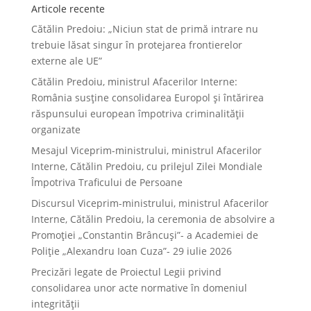
Articole recente
Cătălin Predoiu: „Niciun stat de primă intrare nu
trebuie lăsat singur în protejarea frontierelor
externe ale UE”
Cătălin Predoiu, ministrul Afacerilor Interne:
România susține consolidarea Europol și întărirea
răspunsului european împotriva criminalității
organizate
Mesajul Viceprim-ministrului, ministrul Afacerilor
Interne, Cătălin Predoiu, cu prilejul Zilei Mondiale
Împotriva Traficului de Persoane
Discursul Viceprim-ministrului, ministrul Afacerilor
Interne, Cătălin Predoiu, la ceremonia de absolvire a
Promoției „Constantin Brâncuși”- a Academiei de
Poliție „Alexandru Ioan Cuza”- 29 iulie 2026
Precizări legate de Proiectul Legii privind
consolidarea unor acte normative în domeniul
integrității