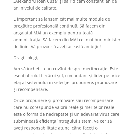
„Alexandru Ioan Cuza” și să ridicăm constant, an de
an, nivelul de calitate.
E important să lansăm cât mai multe module de
pregătire profesională continuă. Să facem din
angajatul MAI un exemplu pentru toată
administrația. Să facem din MAI cel mai bun minister
de linie. Vă provoc să aveți această ambiție!
Dragi colegi,
Am să închei cu un cuvânt despre meritocrație. Este
esențial rolul fiecărui șef, comandant și lider pe orice
etaj al sistemului în selecție, propunere, promovare
și recompensare.
Orice propunere și promovare sau recompensare
care nu corespunde valorii reale și meritelor reale
este o formă de nedreptate și un adevărat virus care
subminează eficiența întregului sistem. Vă cer să
aveți responsabilitate atunci când faceți o