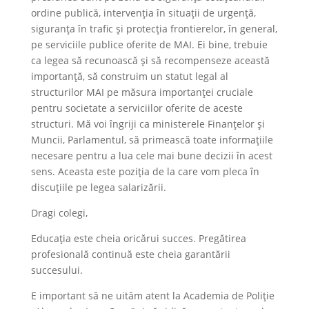
ordine publică, intervenția în situații de urgență,
siguranța în trafic și protecția frontierelor, în general,
pe serviciile publice oferite de MAI. Ei bine, trebuie
ca legea să recunoască și să recompenseze această
importanță, să construim un statut legal al
structurilor MAI pe măsura importanței cruciale
pentru societate a serviciilor oferite de aceste
structuri. Mă voi îngriji ca ministerele Finanțelor și
Muncii, Parlamentul, să primească toate informațiile
necesare pentru a lua cele mai bune decizii în acest
sens. Aceasta este poziția de la care vom pleca în
discuțiile pe legea salarizării.
Dragi colegi,
Educația este cheia oricărui succes. Pregătirea
profesională continuă este cheia garantării
succesului.
E important să ne uităm atent la Academia de Poliție