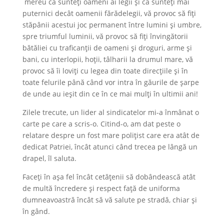
mereu că sunteți oameni ai legii și că sunteți mai
puternici decât oamenii fărădelegii, vă provoc să fiți
stăpânii acestui joc permanent între lumini și umbre,
spre triumful luminii, vă provoc să fiți învingătorii
bătăliei cu traficanții de oameni și droguri, arme și
bani, cu interlopii, hoții, tâlharii la drumul mare, vă
provoc să îi loviți cu legea din toate direcțiile și în
toate felurile până când vor intra în găurile de șarpe
de unde au ieșit din ce în ce mai mulți în ultimii ani!
Zilele trecute, un lider al sindicatelor mi-a înmânat o
carte pe care a scris-o. Citind-o, am dat peste o
relatare despre un fost mare polițist care era atât de
dedicat Patriei, încât atunci când trecea pe lângă un
drapel, îl saluta.
Faceți în așa fel încât cetățenii să dobândească atât
de multă încredere și respect față de uniforma
dumneavoastră încât să vă salute pe stradă, chiar și
în gând.