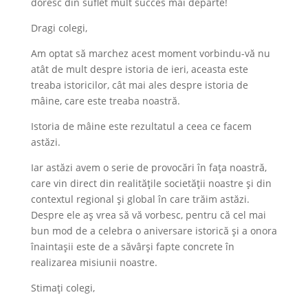
doresc din suflet mult succes mai departe!
Dragi colegi,
Am optat să marchez acest moment vorbindu-vă nu
atât de mult despre istoria de ieri, aceasta este
treaba istoricilor, cât mai ales despre istoria de
mâine, care este treaba noastră.
Istoria de mâine este rezultatul a ceea ce facem
astăzi.
Iar astăzi avem o serie de provocări în fața noastră,
care vin direct din realitățile societății noastre și din
contextul regional și global în care trăim astăzi.
Despre ele aș vrea să vă vorbesc, pentru că cel mai
bun mod de a celebra o aniversare istorică și a onora
înaintașii este de a săvârși fapte concrete în
realizarea misiunii noastre.
Stimați colegi,