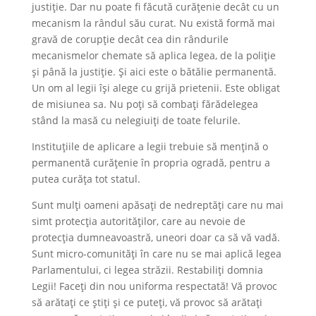
justiție. Dar nu poate fi făcută curățenie decât cu un
mecanism la rândul său curat. Nu există formă mai
gravă de corupție decât cea din rândurile
mecanismelor chemate să aplica legea, de la poliție
și până la justiție. Și aici este o bătălie permanentă.
Un om al legii își alege cu grijă prietenii. Este obligat
de misiunea sa. Nu poți să combați fărădelegea
stând la masă cu nelegiuiți de toate felurile.
Instituțiile de aplicare a legii trebuie să mențină o
permanentă curățenie în propria ogradă, pentru a
putea curăța tot statul.
Sunt mulți oameni apăsați de nedreptăți care nu mai
simt protecția autorităților, care au nevoie de
protecția dumneavoastră, uneori doar ca să vă vadă.
Sunt micro-comunități în care nu se mai aplică legea
Parlamentului, ci legea străzii. Restabiliți domnia
Legii! Faceți din nou uniforma respectată! Vă provoc
să arătați ce știți și ce puteți, vă provoc să arătați