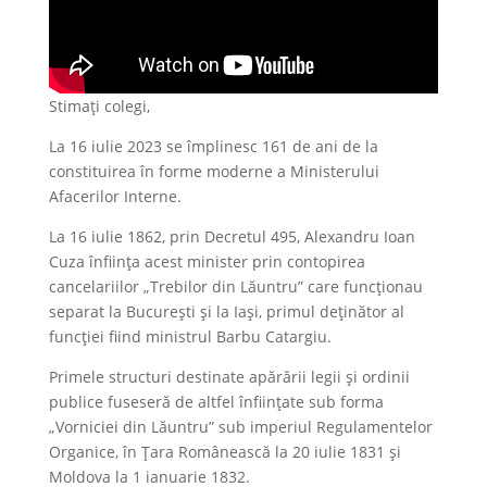
Stimați colegi,
La 16 iulie 2023 se împlinesc 161 de ani de la
constituirea în forme moderne a Ministerului
Afacerilor Interne.
La 16 iulie 1862, prin Decretul 495, Alexandru Ioan
Cuza înființa acest minister prin contopirea
cancelariilor „Trebilor din Lăuntru” care funcționau
separat la București și la Iași, primul deținător al
funcției fiind ministrul Barbu Catargiu.
Primele structuri destinate apărării legii și ordinii
publice fuseseră de altfel înființate sub forma
„Vorniciei din Lăuntru” sub imperiul Regulamentelor
Organice, în Țara Românească la 20 iulie 1831 și
Moldova la 1 ianuarie 1832.