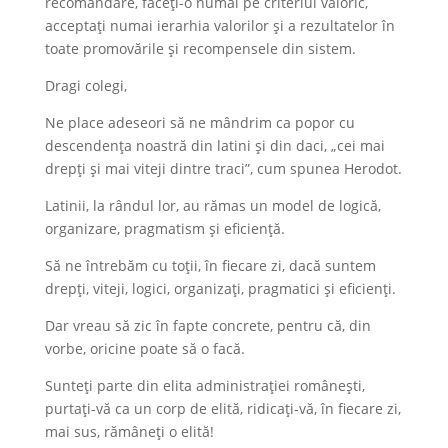
recomandare, faceți-o numai pe criteriul valoric,
acceptați numai ierarhia valorilor și a rezultatelor în
toate promovările și recompensele din sistem.
Dragi colegi,
Ne place adeseori să ne mândrim ca popor cu
descendența noastră din latini și din daci, „cei mai
drepți și mai viteji dintre traci”, cum spunea Herodot.
Latinii, la rândul lor, au rămas un model de logică,
organizare, pragmatism și eficiență.
Să ne întrebăm cu toții, în fiecare zi, dacă suntem
drepți, viteji, logici, organizați, pragmatici și eficienți.
Dar vreau să zic în fapte concrete, pentru că, din
vorbe, oricine poate să o facă.
Sunteți parte din elita administrației românești,
purtați-vă ca un corp de elită, ridicați-vă, în fiecare zi,
mai sus, rămâneți o elită!